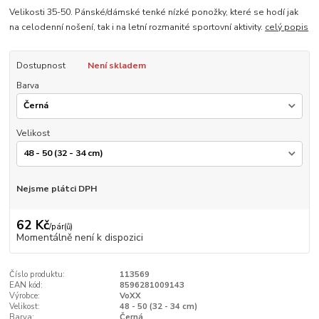
Velikosti 35-50. Pánské/dámské tenké nízké ponožky, které se hodí jak
na celodenní nošení, tak i na letní rozmanité sportovní aktivity.
celý popis
Dostupnost
Není skladem
Barva
Velikost
Nejsme plátci DPH
62 Kč
/
pár(ů)
Momentálně není k dispozici
Číslo produktu:
113569
EAN kód:
8596281009143
Výrobce:
VoXX
Velikost:
48 - 50 (32 - 34 cm)
Barva:
Černá