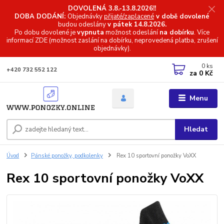
DOVOLENÁ 3.8.-13.8.2026!!
DOBA DODÁNÍ:
Objednávky
přijaté/zaplacené
v době dovolené
budou odeslány
v pátek 14.8.2026.
Po dobu dovolené je
vypnuta
možnost odeslání
na dobírku
. Více
informací
ZDE (možnost zaslání na dobírku, neprovedená platba, zrušení
objednávky).
0
ks
+420 732 552 122
za
0 Kč
Menu
Hledat
Úvod
Pánské ponožky, podkolenky
Rex 10 sportovní ponožky VoXX
Rex 10 sportovní ponožky VoXX