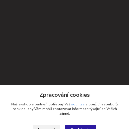
Kontakty
Zpracování cookies
Petra Michniková
Náš e-shop a partneři potřebují Váš
souhlas
s použitím souborů
+420 732 552 122
cookies, aby Vám mohli zobrazovat informace týkající se Vašich
zájmů.
info@ponozky.online