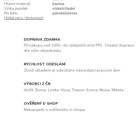
Hlavní materiál:
bavlna
Výška ponožek:
nízká/střední
Pro koho:
pánské/unisex
Hlídat cenu / dostupnost
DOPRAVA ZDARMA
Při nákupu nad 1000,- do výdejních míst PPL. Ostatní dopravci
dle výše objednávky.
RYCHLOST ODESLÁNÍ
Zboží skladem je odesíláno následující pracovní den.
VÝROBCI Z ČR
VoXX, Boma, Lonka, Hoza, Trepon, Evona, Novia, Miketa.
OVĚŘENÝ E-SHOP
Nakupujete u ověřeného e-shopu.