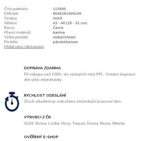
Číslo produktu:
113565
EAN kód:
8596281009105
Výrobce:
VoXX
Velikost:
43 - 46 (29 - 31 cm)
Barva:
Černá
Hlavní materiál:
bavlna
Výška ponožek:
nízká/střední
Pro koho:
pánské/unisex
Hlídat cenu / dostupnost
DOPRAVA ZDARMA
Při nákupu nad 1000,- do výdejních míst PPL. Ostatní dopravci
dle výše objednávky.
RYCHLOST ODESLÁNÍ
Zboží skladem je odesíláno následující pracovní den.
VÝROBCI Z ČR
VoXX, Boma, Lonka, Hoza, Trepon, Evona, Novia, Miketa.
OVĚŘENÝ E-SHOP