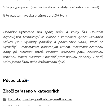
5 % polypropylen (vysoká životnost a stálý tvar, odvádí vlhkost)
5 % elastan (vysoká pružnost a stálý tvar)
Ponožky vytvořené pro sport, práci a volný čas.
Použitím
nejnovějších technologií ve výrobě a kombinací vysoce kvalitních
vláken jsou vyvinuty ponožky a podkolenky VoXX, které se
vyznačují - maximálním pohodlným lemem, maximální ochranou
nohy při extrémní zátěži, ideálním odvodem potu, dokonalou
tepelnou izolací, elastickou bandáží proti posunu ponožky v botě,
velmi jemně šitou nebo řetízkovanou špicí.
Původ zboží
Zboží zařazeno v kategoriích
Dámské ponožky, podkolenky, nadkolenky