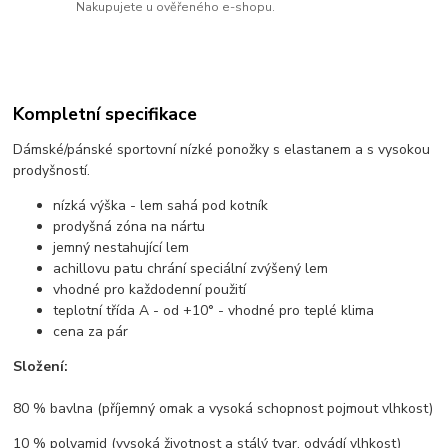
Nakupujete u ověřeného e-shopu.
Kompletní specifikace
Dámské/pánské sportovní nízké ponožky s elastanem a s vysokou
prodyšností.
nízká výška - lem sahá pod kotník
prodyšná zóna na nártu
jemný nestahující lem
achillovu patu chrání speciální zvýšený lem
vhodné pro každodenní použití
teplotní třída A - od +10° - vhodné pro teplé klima
cena za pár
Složení:
80 % bavlna (příjemný omak a vysoká schopnost pojmout vlhkost)
10 % polyamid (vysoká životnost a stálý tvar, odvádí vlhkost)