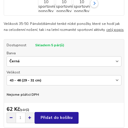
Velikosti 35-50. Pánské/dámské tenké nízké ponožky, které se hodí jak
na celodenní nošení, tak i na letní rozmanité sportovní aktivity.
celý popis
Dostupnost
Skladem 5 pár(ů)
Barva
Velikost
Nejsme plátci DPH
62 Kč
/
pár(ů)
Přidat do košíku