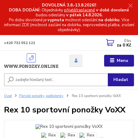
DOVOLENÁ 3.8.-13.8.2026!!
DOBA DODÁNÍ:
Objednávky
přijaté/zaplacené
v době dovolené
budou odeslány
v pátek 14.8.2026.
Po dobu dovolené je
vypnuta
možnost odeslání
na dobírku
. Více
informací
ZDE (možnost zaslání na dobírku, neprovedená platba, zrušení
objednávky).
0
ks
+420 732 552 122
za
0 Kč
Menu
Hledat
Úvod
Pánské ponožky, podkolenky
Rex 10 sportovní ponožky VoXX
Rex 10 sportovní ponožky VoXX