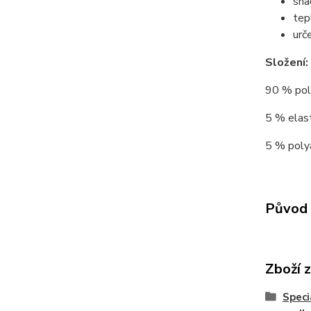
sna
tep
urč
Složení:
90 % poly
5 % elast
5 % polya
Původ 
Zboží 
Speci