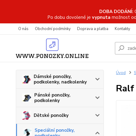
DOBA DODÁNÍ:
Po dobu dovolené je
vypnuta
možnost od
O nás
Obchodní podmínky
Doprava a platba
Kontakty
Úvod
S
Dámské ponožky,
podkolenky, nadkolenky
Ralf
Pánské ponožky,
podkolenky
Dětské ponožky
Speciální ponožky,
podkolenky