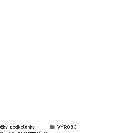
žky, podkolenky -
VÝROBCI