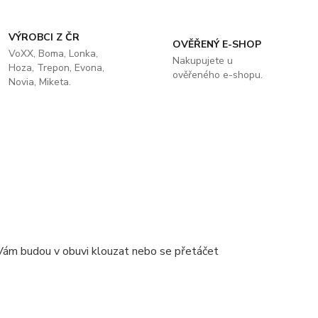
VÝROBCI Z ČR
OVĚŘENÝ E-SHOP
VoXX, Boma, Lonka,
Nakupujete u
Hoza, Trepon, Evona,
ověřeného e-shopu.
Novia, Miketa.
e Vám budou v obuvi klouzat nebo se přetáčet