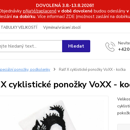
DOVOLENÁ 3.8.-13.8.2026!!
Objednávky
přijaté/zaplacené
v době dovolené
budou odeslány
v
eslání
na dobírku
. Více informací
ZDE (možnost zaslání na dobírku
TABULKY VELIKOSTÍ
Výměna/vrácení zboží
Nevíte
Hledat
+420
peciální ponožky, podkolenky
Ralf X cyklistické ponožky VoXX - kočka
 X cyklistické ponožky VoXX - k
Veliko
cyklist
pokožk