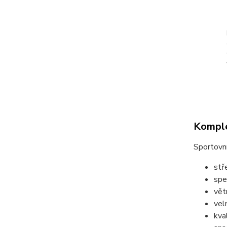
Komple
Sportovní
stř
spe
vět
vel
kva