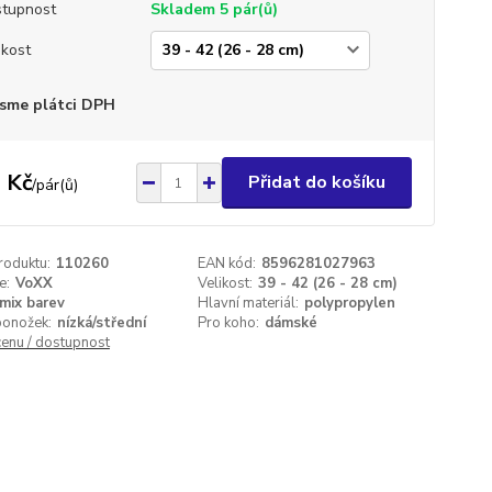
tupnost
Skladem 5 pár(ů)
ikost
sme plátci DPH
 Kč
Přidat do košíku
/
pár(ů)
roduktu:
110260
EAN kód:
8596281027963
e:
VoXX
Velikost:
39 - 42 (26 - 28 cm)
mix barev
Hlavní materiál:
polypropylen
ponožek:
nízká/střední
Pro koho:
dámské
cenu / dostupnost