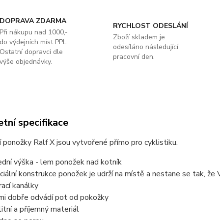
DOPRAVA ZDARMA
RYCHLOST ODESLÁNÍ
Při nákupu nad 1000,-
Zboží skladem je
do výdejních míst PPL.
odesíláno následující
Ostatní dopravci dle
pracovní den.
výše objednávky.
tní specifikace
 ponožky Ralf X jsou vytvořené přímo pro cyklistiku.
ední výška - lem ponožek nad kotník
ciální konstrukce ponožek je udrží na místě a nestane se tak, ž
rací kanálky
mi dobře odvádí pot od pokožky
litní a příjemný materiál