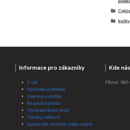
podk
Cykli
kočky
Informace pro zákazníky
Kde nás
O nás
Přívrat, 560 
Obchodní podmínky
Doprava a platba
Bezpečná platba
Výměna/vrácení zboží
Tabulky velikostí
Zpracování osobních údajů a jejich