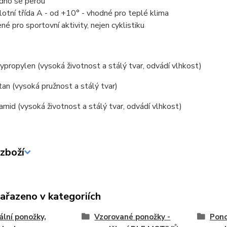
dno se perou
lotní třída A - od +10° - vhodné pro teplé klima
ené pro sportovní aktivity, nejen cyklistiku
propylen (vysoká životnost a stálý tvar, odvádí vlhkost)
an (vysoká pružnost a stálý tvar)
mid (vysoká životnost a stálý tvar, odvádí vlhkost)
zboží
zařazeno v kategoriích
ální ponožky,
Vzorované ponožky -
Pono