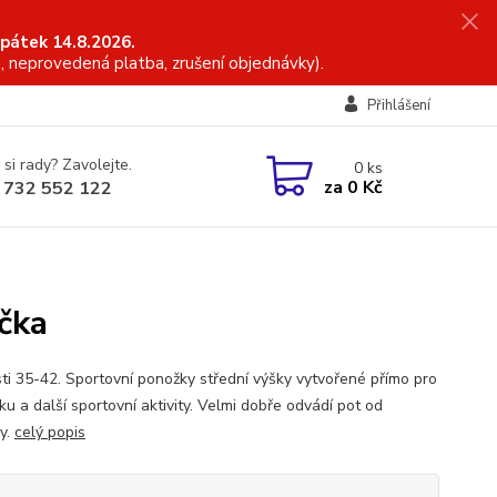
 pátek 14.8.2026.
, neprovedená platba, zrušení objednávky).
Přihlášení
 si rady? Zavolejte.
0
ks
za
0 Kč
 732 552 122
očka
sti 35-42. Sportovní ponožky střední výšky vytvořené přímo pro
iku a další sportovní aktivity. Velmi dobře odvádí pot od
y.
celý popis