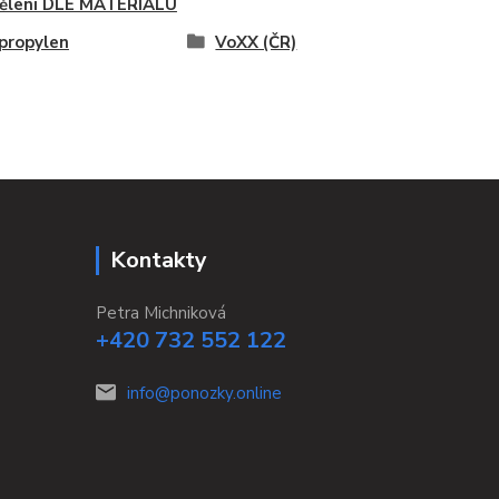
ělení DLE MATERIÁLU
propylen
VoXX (ČR)
Kontakty
Petra Michniková
+420 732 552 122
info@ponozky.online