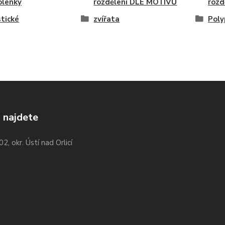
olenky
rozdělení DLE MOTIVŮ
rozd
stické
zvířata
Poly
 najdete
02, okr. Ústí nad Orlicí