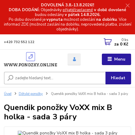
DOVOLENÁ 3.8.-13.8.2026!!
DOBA DODÁNÍ:
Objednávky
přijaté/zaplacené
v době dovolené
budou odeslány
v pátek 14.8.2026.
Po dobu dovolené je
vypnuta
možnost odeslání
na dobírku
. Více
informací
ZDE (možnost zaslání na dobírku, neprovedená platba, zrušení
objednávky).
0
ks
+420 732 552 122
za
0 Kč
Menu
Hledat
Úvod
Dětské ponožky
Quendik ponožky VoXX mix B holka - sada 3 páry
Quendik ponožky VoXX mix B
holka - sada 3 páry