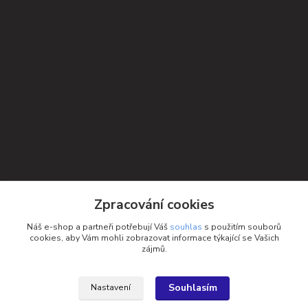
Kontakty
Zpracování cookies
Petra Michniková
Náš e-shop a partneři potřebují Váš
souhlas
s použitím souborů
+420 732 552 122
cookies, aby Vám mohli zobrazovat informace týkající se Vašich
zájmů.
info@ponozky.online
Souhlasím
Nastavení