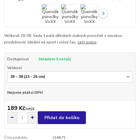
Velikosti 20-38. Sada 3 párů dětských slabých ponožek s vysokou
prodyšností. Ideální na sport i volný čas.
celý popis
Dostupnost
Skladem 2 set(ů)
Velikost
Nejsme plátci DPH
189 Kč
/
set(ů)
Přidat do košíku
Číslo produktu:
118571