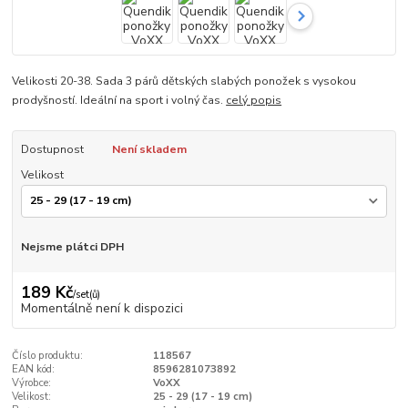
Velikosti 20-38. Sada 3 párů dětských slabých ponožek s vysokou
prodyšností. Ideální na sport i volný čas.
celý popis
Dostupnost
Není skladem
Velikost
Nejsme plátci DPH
189 Kč
/
set(ů)
Momentálně není k dispozici
Číslo produktu:
118567
EAN kód:
8596281073892
Výrobce:
VoXX
Velikost:
25 - 29 (17 - 19 cm)