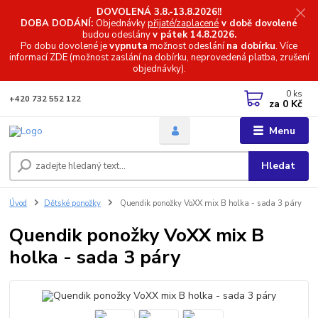
DOVOLENÁ 3.8.-13.8.2026!!
DOBA DODÁNÍ:
Objednávky
přijaté/zaplacené
v době dovolené
budou odeslány
v pátek 14.8.2026.
Po dobu dovolené je
vypnuta
možnost odeslání
na dobírku
. Více
informací
ZDE (možnost zaslání na dobírku, neprovedená platba, zrušení
objednávky).
0
ks
+420 732 552 122
za
0 Kč
Menu
Hledat
Úvod
Dětské ponožky
Quendik ponožky VoXX mix B holka - sada 3 páry
Quendik ponožky VoXX mix B
holka - sada 3 páry