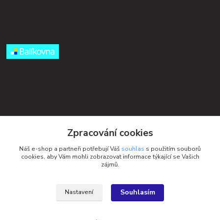
Kontakty
Zpracování cookies
Petra Michniková
Náš e-shop a partneři potřebují Váš
souhlas
s použitím souborů
+420 732 552 122
cookies, aby Vám mohli zobrazovat informace týkající se Vašich
zájmů.
info@ponozky.online
Souhlasím
Nastavení