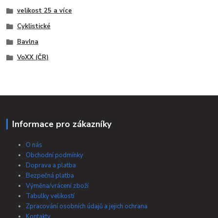
velikost 25 a více
Cyklistické
Bavlna
VoXX (ČR)
Informace pro zákazníky
O nás
Obchodní podmínky
Doprava a platba
Bezpečná platba
Výměna/vrácení zboží
Tabulky velikostí
Zpracování osobních údajů a jejich ochrana
Kontakty