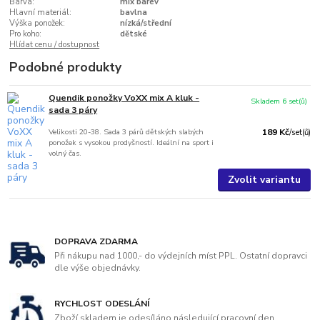
Barva:
mix barev
Hlavní materiál:
bavlna
Výška ponožek:
nízká/střední
Pro koho:
dětské
Hlídat cenu / dostupnost
Podobné produkty
Quendik ponožky VoXX mix A kluk -
Skladem 6 set(ů)
sada 3 páry
Velikosti 20-38. Sada 3 párů dětských slabých
189 Kč
/
set(ů)
ponožek s vysokou prodyšností. Ideální na sport i
volný čas.
Zvolit variantu
DOPRAVA ZDARMA
Při nákupu nad 1000,- do výdejních míst PPL. Ostatní dopravci
dle výše objednávky.
RYCHLOST ODESLÁNÍ
Zboží skladem je odesíláno následující pracovní den.