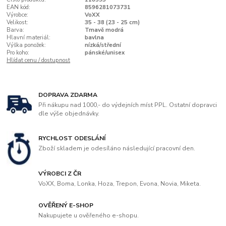
EAN kód:
8596281073731
Výrobce:
VoXX
Velikost:
35 - 38 (23 - 25 cm)
Barva:
Tmavě modrá
Hlavní materiál:
bavlna
Výška ponožek:
nízká/střední
Pro koho:
pánské/unisex
Hlídat cenu / dostupnost
DOPRAVA ZDARMA
Při nákupu nad 1000,- do výdejních míst PPL. Ostatní dopravci
dle výše objednávky.
RYCHLOST ODESLÁNÍ
Zboží skladem je odesíláno následující pracovní den.
VÝROBCI Z ČR
VoXX, Boma, Lonka, Hoza, Trepon, Evona, Novia, Miketa.
OVĚŘENÝ E-SHOP
Nakupujete u ověřeného e-shopu.