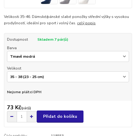
Velikosti 35-46. Dámské/pánské slabé ponožky střední výšky s vysokou
prodyšností, ideální pro sport i volný čas.
celý popis
Dostupnost
Skladem 7 pár(ů)
Barva
Velikost
Nejsme plátci DPH
73 Kč
/
pár(ů)
Přidat do košíku
Číslo produktu:
118553