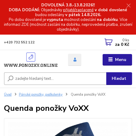
DOVOLENÁ 3.8.-13.8.2026!!
DOBA DODÁNÍ:
Objednávky
přijaté/zaplacené
v době dovolené
budou odeslány
v pátek 14.8.2026.
Po dobu dovolené je
vypnuta
možnost odeslání
na dobírku
. Více
informací
ZDE (možnost zaslání na dobírku, neprovedená platba, zrušení
objednávky).
0
ks
+420 732 552 122
za
0 Kč
Menu
Hledat
Úvod
Pánské ponožky, podkolenky
Quenda ponožky VoXX
Quenda ponožky VoXX