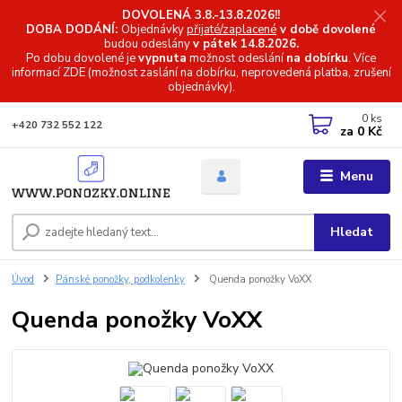
DOVOLENÁ 3.8.-13.8.2026!!
DOBA DODÁNÍ:
Objednávky
přijaté/zaplacené
v době dovolené
budou odeslány
v pátek 14.8.2026.
Po dobu dovolené je
vypnuta
možnost odeslání
na dobírku
. Více
informací
ZDE (možnost zaslání na dobírku, neprovedená platba, zrušení
objednávky).
0
ks
+420 732 552 122
za
0 Kč
Menu
Hledat
Úvod
Pánské ponožky, podkolenky
Quenda ponožky VoXX
Quenda ponožky VoXX