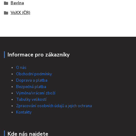
Bavlna
VoXX (ČR)
Informace pro zákazníky
O nás
Obchodní podmínky
Doprava a platba
Bezpečná platba
Výměna/vrácení zboží
Tabulky velikostí
Zpracování osobních údajů a jejich ochrana
Kontakty
Kde nás najdete