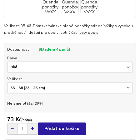
Velikosti 35-46. Dámské/pánské slabé ponožky střední výšky s vysokou
prodyšností, ideální pro sport i volný čas.
celý popis
Dostupnost
Skladem 4 pár(ů)
Barva
Velikost
Nejsme plátci DPH
73 Kč
/
pár(ů)
Přidat do košíku