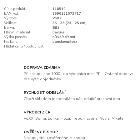
Číslo produktu:
118549
EAN kód:
8596281073717
Výrobce:
VoXX
Velikost:
35 - 38 (23 - 25 cm)
Barva:
Bílá
Hlavní materiál:
bavlna
Výška ponožek:
nízká/střední
Pro koho:
pánské/unisex
Hlídat cenu / dostupnost
DOPRAVA ZDARMA
Při nákupu nad 1000,- do výdejních míst PPL. Ostatní dopravci
dle výše objednávky.
RYCHLOST ODESLÁNÍ
Zboží skladem je odesíláno následující pracovní den.
VÝROBCI Z ČR
VoXX, Boma, Lonka, Hoza, Trepon, Evona, Novia, Miketa.
OVĚŘENÝ E-SHOP
Nakupujete u ověřeného e-shopu.