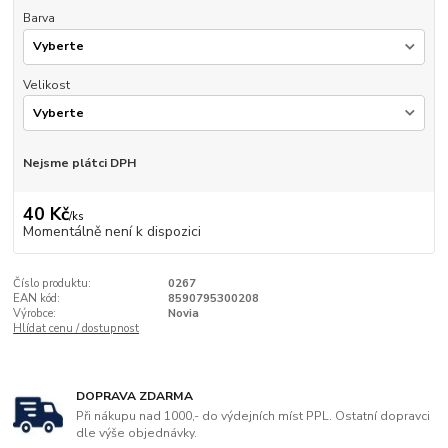
Barva
Velikost
Nejsme plátci DPH
40 Kč
/
ks
Momentálně není k dispozici
Číslo produktu:
0267
EAN kód:
8590795300208
Výrobce:
Novia
Hlídat cenu / dostupnost
DOPRAVA ZDARMA
Při nákupu nad 1000,- do výdejních míst PPL. Ostatní dopravci
dle výše objednávky.