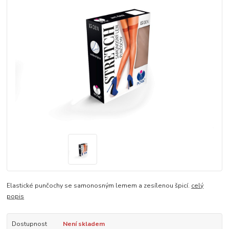
Elastické punčochy se samonosným lemem a zesílenou špicí.
celý
popis
Dostupnost
Není skladem