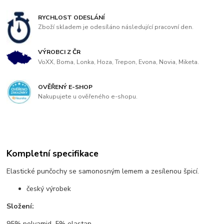
RYCHLOST ODESLÁNÍ
Zboží skladem je odesíláno následující pracovní den.
VÝROBCI Z ČR
VoXX, Boma, Lonka, Hoza, Trepon, Evona, Novia, Miketa.
OVĚŘENÝ E-SHOP
Nakupujete u ověřeného e-shopu.
Kompletní specifikace
Elastické punčochy se samonosným lemem a zesílenou špicí.
český výrobek
Složení:
95% polyamid, 5% elastan