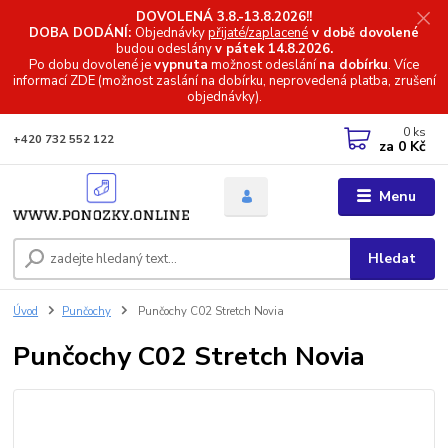
DOVOLENÁ 3.8.-13.8.2026!!
DOBA DODÁNÍ:
Objednávky
přijaté/zaplacené
v době dovolené
budou odeslány
v pátek 14.8.2026.
Po dobu dovolené je
vypnuta
možnost odeslání
na dobírku
. Více
informací
ZDE (možnost zaslání na dobírku, neprovedená platba, zrušení
objednávky).
0
ks
+420 732 552 122
za
0 Kč
Menu
Hledat
Úvod
Punčochy
Punčochy C02 Stretch Novia
Punčochy C02 Stretch Novia