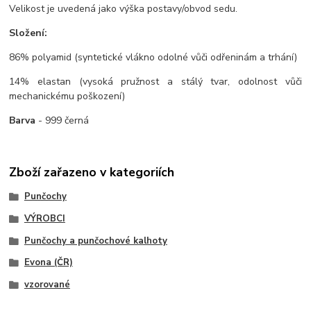
Velikost je uvedená jako výška postavy/obvod sedu.
Složení:
86% polyamid (syntetické vlákno odolné vůči odřeninám a trhání)
14% elastan (vysoká pružnost a stálý tvar, odolnost vůči
mechanickému poškození)
Barva
- 999 černá
Zboží zařazeno v kategoriích
Punčochy
VÝROBCI
Punčochy a punčochové kalhoty
Evona (ČR)
vzorované