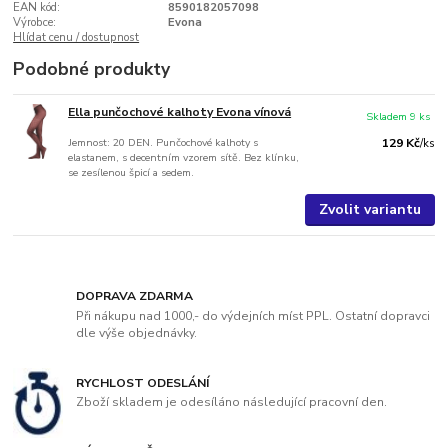
EAN kód:
8590182057098
Výrobce:
Evona
Hlídat cenu / dostupnost
Podobné produkty
Ella punčochové kalhoty Evona vínová
Skladem 9 ks
Jemnost: 20 DEN. Punčochové kalhoty s
129 Kč
/
ks
elastanem, s decentním vzorem sítě. Bez klínku,
se zesílenou špicí a sedem.
Zvolit variantu
DOPRAVA ZDARMA
Při nákupu nad 1000,- do výdejních míst PPL. Ostatní dopravci
dle výše objednávky.
RYCHLOST ODESLÁNÍ
Zboží skladem je odesíláno následující pracovní den.