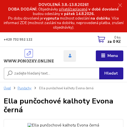
DOVOLENÁ 3.8.-13.8.2026!!
DOBA DODÁNÍ:
Objednávky
přijaté/zaplacené
v době dovolené
budou odeslány
v pátek 14.8.2026.
Po dobu dovolené je
vypnuta
možnost odeslání
na dobírku
. Více
informací
ZDE (možnost zaslání na dobírku, neprovedená platba, zrušení
objednávky).
0
ks
+420 732 552 122
za
0 Kč
Menu
Hledat
Úvod
Punčochy
Ella punčochové kalhoty Evona černá
Ella punčochové kalhoty Evona
černá