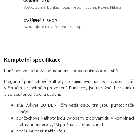
VÝROBCI Z ČR
VoXX, Boma, Lonka, Hoza, Trepon, Evona, Novia, Miketa.
OVĚŘENÝ E-SHOP
Nakupujete u ověřeného e-shopu.
Kompletní specifikace
Punčochové kalhoty s elastanem, s decentním vzorem sítě.
Elegantní punčochové kalhoty se zajímavým, jemným vzorem sítě,
v černém, průsvitném provedení. Punčochy jsou pružné, bez klínku
a se zesílenou špicí a sedem.
síla vlákna 20 DEN (čím větší číslo, tím jsou punčocháče
silnější)
punčochové kalhoty jsou vyrobeny z polyamidu v kombinaci
s elastanem pro vyšší pružnost a elastičnost
dobře se nosí, nekloužou