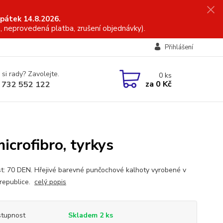
 pátek 14.8.2026.
, neprovedená platba, zrušení objednávky).
Přihlášení
 si rady? Zavolejte.
0
ks
za
0 Kč
 732 552 122
crofibro, tyrkys
t: 70 DEN. Hřejivé barevné punčochové kalhoty vyrobené v
republice.
celý popis
tupnost
Skladem 2 ks