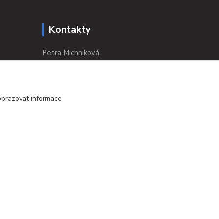
Kontakty
Petra Michniková
+420 732 552 122
info@ponozky.online
obrazovat informace