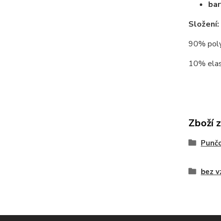
bar
Složení:
90% polya
10% elas
Zboží 
Punč
bez v