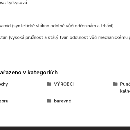
va:
tyrkysová
mid (syntetické vlákno odolné vůči odřeninám a trhání)
tan (vysoká pružnost a stálý tvar, odolnost vůči mechanickému 
zařazeno v kategoriích
ochy
VÝROBCI
Punč
kalh
zoru
barevné