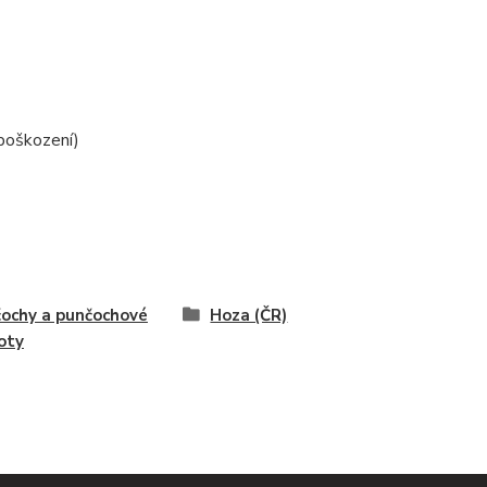
poškození)
ochy a punčochové
Hoza (ČR)
oty