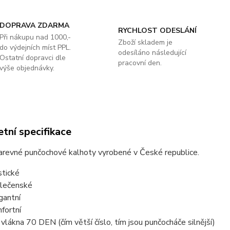
DOPRAVA ZDARMA
RYCHLOST ODESLÁNÍ
Při nákupu nad 1000,-
Zboží skladem je
do výdejních míst PPL.
odesíláno následující
Ostatní dopravci dle
pracovní den.
výše objednávky.
tní specifikace
barevné punčochové kalhoty vyrobené v České republice.
stické
lečenské
gantní
fortní
a vlákna 70 DEN (čím větší číslo, tím jsou punčocháče silnější)