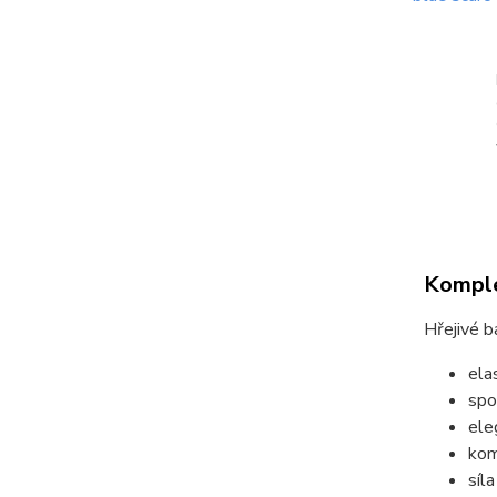
Komple
Hřejivé 
ela
spo
ele
kom
síl