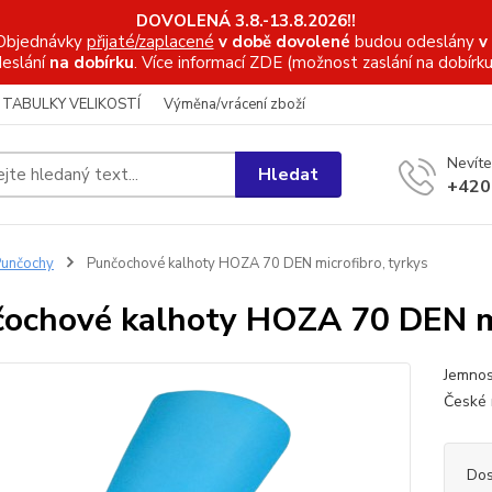
DOVOLENÁ 3.8.-13.8.2026!!
Objednávky
přijaté/zaplacené
v době dovolené
budou odeslány
v
eslání
na dobírku
. Více informací
ZDE (možnost zaslání na dobírku
TABULKY VELIKOSTÍ
Výměna/vrácení zboží
Nevíte
Hledat
+420
unčochy
Punčochové kalhoty HOZA 70 DEN microfibro, tyrkys
ochové kalhoty HOZA 70 DEN mi
Jemnos
České 
Dos