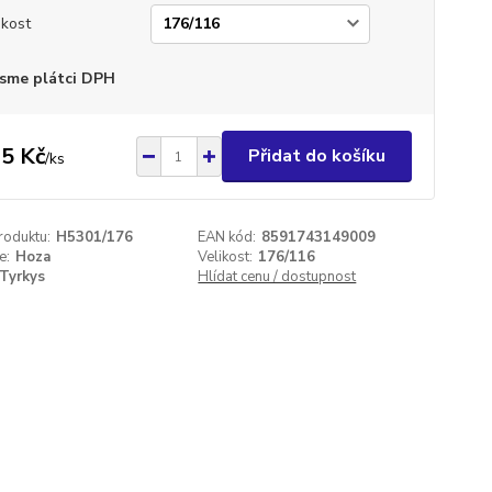
ikost
sme plátci DPH
5 Kč
Přidat do košíku
/
ks
roduktu:
H5301/176
EAN kód:
8591743149009
e:
Hoza
Velikost:
176/116
Tyrkys
Hlídat cenu / dostupnost