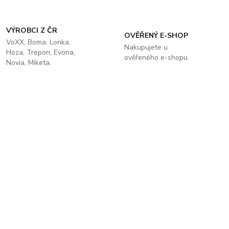
VÝROBCI Z ČR
OVĚŘENÝ E-SHOP
VoXX, Boma, Lonka,
Nakupujete u
Hoza, Trepon, Evona,
ověřeného e-shopu.
Novia, Miketa.