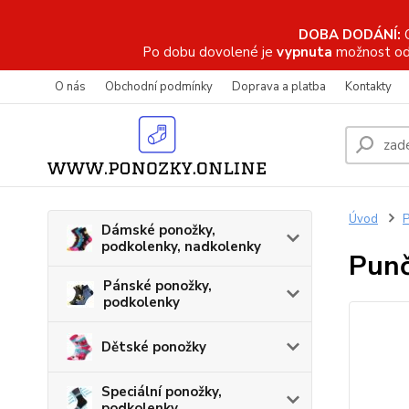
DOBA DODÁNÍ:
Po dobu dovolené je
vypnuta
možnost od
O nás
Obchodní podmínky
Doprava a platba
Kontakty
Úvod
P
Dámské ponožky,
podkolenky, nadkolenky
Punč
Pánské ponožky,
podkolenky
Dětské ponožky
Speciální ponožky,
podkolenky