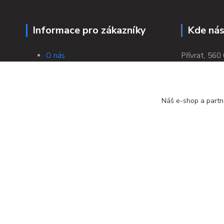
Informace pro zákazníky
Kde nás
O nás
Přívrat, 560 
Obchodní podmínky
Doprava a platba
Bezpečná platba
Náš e-shop a partn
Výměna/vrácení zboží
Tabulky velikostí
Zpracování osobních údajů a jejich
ochrana
Kontakty