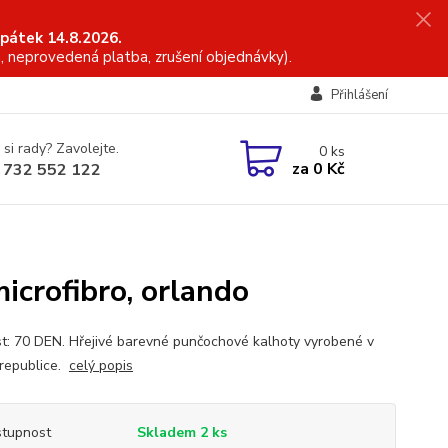
 pátek 14.8.2026.
, neprovedená platba, zrušení objednávky).
Přihlášení
 si rady? Zavolejte.
0
ks
za
0 Kč
 732 552 122
crofibro, orlando
t: 70 DEN. Hřejivé barevné punčochové kalhoty vyrobené v
republice.
celý popis
tupnost
Skladem 2 ks