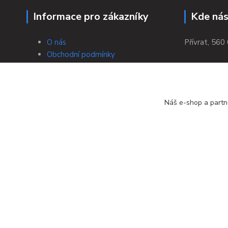
Informace pro zákazníky
Kde nás
O nás
Přívrat, 560 
Obchodní podmínky
Doprava a platba
Bezpečná platba
Výměna/vrácení zboží
Náš e-shop a partn
Tabulky velikostí
Zpracování osobních údajů a jejich
ochrana
Kontakty