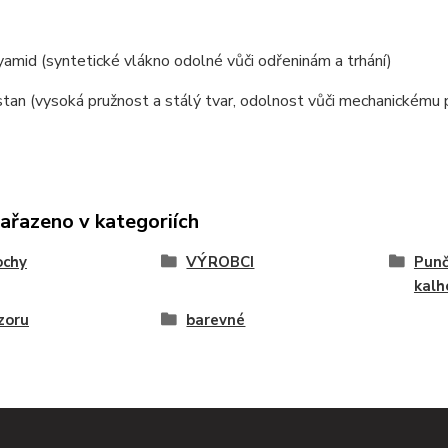
mid (syntetické vlákno odolné vůči odřeninám a trhání)
tan (vysoká pružnost a stálý tvar, odolnost vůči mechanickému 
zařazeno v kategoriích
ochy
VÝROBCI
Punč
kalh
zoru
barevné