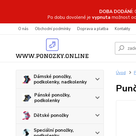
DOBA DODÁNÍ:
Po dobu dovolené je
vypnuta
možnost od
O nás
Obchodní podmínky
Doprava a platba
Kontakty
Úvod
P
Dámské ponožky,
podkolenky, nadkolenky
Punč
Pánské ponožky,
podkolenky
Dětské ponožky
Speciální ponožky,
podkolenky