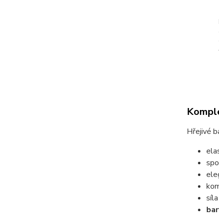
Komple
Hřejivé 
ela
spo
ele
kom
síl
bar