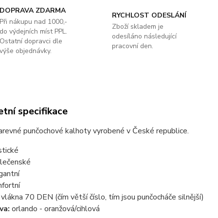
DOPRAVA ZDARMA
RYCHLOST ODESLÁNÍ
Při nákupu nad 1000,-
Zboží skladem je
do výdejních míst PPL.
odesíláno následující
Ostatní dopravci dle
pracovní den.
výše objednávky.
tní specifikace
barevné punčochové kalhoty vyrobené v České republice.
stické
lečenské
gantní
fortní
a vlákna 70 DEN (čím větší číslo, tím jsou punčocháče silnější)
va:
orlando - oranžová/cihlová