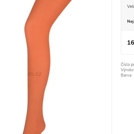
Vel
Nej
16
Číslo p
Výrobc
Barva: