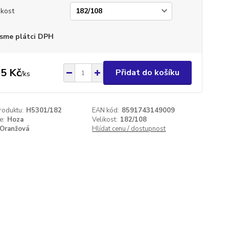
ikost
sme plátci DPH
5 Kč
Přidat do košíku
/
ks
roduktu:
H5301/182
EAN kód:
8591743149009
e:
Hoza
Velikost:
182/108
Oranžová
Hlídat cenu / dostupnost