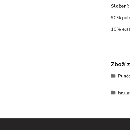
Složení:
90% polya
10% elas
Zboží 
Punč
bez v