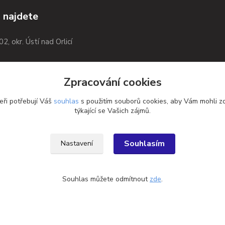
 najdete
02, okr. Ústí nad Orlicí
Zpracování cookies
eři potřebují Váš
souhlas
s použitím souborů cookies, aby Vám mohli z
týkající se Vašich zájmů.
Souhlasím
Nastavení
Souhlas můžete odmítnout
zde
.