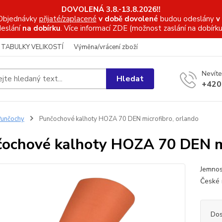
DOVOLENÁ 3.8.-13.8.2026!!
Objednávky
přijaté/zaplacené
v době dovolené
budou odeslány
v
eslání
na dobírku
. Více informací
ZDE (možnost zaslání na dobírku
TABULKY VELIKOSTÍ
Výměna/vrácení zboží
Nevíte
Hledat
+420
unčochy
Punčochové kalhoty HOZA 70 DEN microfibro, orlando
ochové kalhoty HOZA 70 DEN mi
Jemnos
České 
Dos