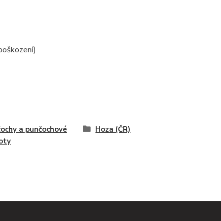
poškození)
ochy a punčochové
Hoza (ČR)
oty