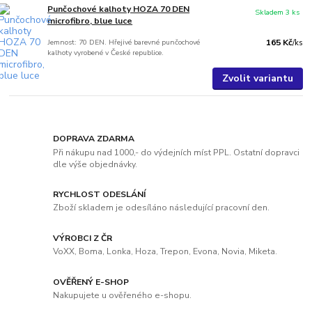
Punčochové kalhoty HOZA 70 DEN
Skladem 3 ks
microfibro, blue luce
Jemnost: 70 DEN. Hřejivé barevné punčochové
165 Kč
/
ks
kalhoty vyrobené v České republice.
Zvolit variantu
DOPRAVA ZDARMA
Při nákupu nad 1000,- do výdejních míst PPL. Ostatní dopravci
dle výše objednávky.
RYCHLOST ODESLÁNÍ
Zboží skladem je odesíláno následující pracovní den.
VÝROBCI Z ČR
VoXX, Boma, Lonka, Hoza, Trepon, Evona, Novia, Miketa.
OVĚŘENÝ E-SHOP
Nakupujete u ověřeného e-shopu.