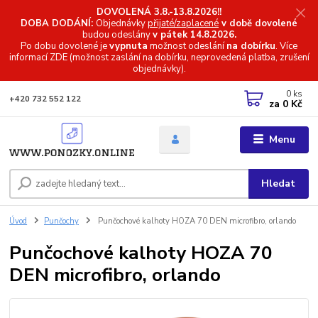
DOVOLENÁ 3.8.-13.8.2026!!
DOBA DODÁNÍ:
Objednávky
přijaté/zaplacené
v době dovolené
budou odeslány
v pátek 14.8.2026.
Po dobu dovolené je
vypnuta
možnost odeslání
na dobírku
. Více
informací
ZDE (možnost zaslání na dobírku, neprovedená platba, zrušení
objednávky).
0
ks
+420 732 552 122
za
0 Kč
Menu
Hledat
Úvod
Punčochy
Punčochové kalhoty HOZA 70 DEN microfibro, orlando
Punčochové kalhoty HOZA 70
DEN microfibro, orlando