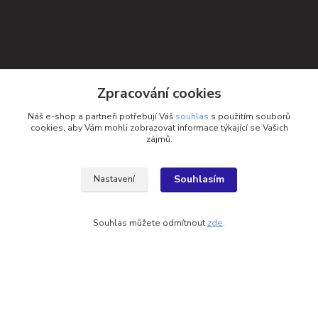
Zpracování cookies
Náš e-shop a partneři potřebují Váš
souhlas
s použitím souborů
cookies, aby Vám mohli zobrazovat informace týkající se Vašich
zájmů.
Souhlasím
Nastavení
Souhlas můžete odmítnout
zde
.
Kontakty
Petra Michniková
+420 732 552 122