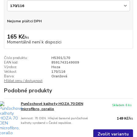
Nejsme plátci DPH
165 Kč
/
ks
Momentálně není k dispozici
Číslo produktu:
H5301/170
EAN kód:
8591743149009
Výrobce:
Hoza
Velikost:
170/116
Barva:
Oranžová
Hlídat cenu / dostupnost
Podobné produkty
Punčochové kalhoty HOZA 70 DEN
Skladem 6 ks
microfibro, corallo
Jemnost: 70 DEN. Hřejivé barevné punčochové
149 Kč
/
ks
kalhoty vyrobené v České republice.
Zvolit variantu