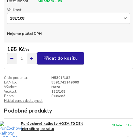
Dostupnost
Skladem 1 ks
Velikost
Nejsme plátci DPH
165 Kč
/
ks
Přidat do košíku
Číslo produktu:
H5301/182
EAN kód:
8591743149009
Výrobce:
Hoza
Velikost:
182/108
Barva:
Červená
Hlídat cenu / dostupnost
Podobné produkty
Punčochové kalhoty HOZA 70 DEN
Skladem 6 ks
microfibro, corallo