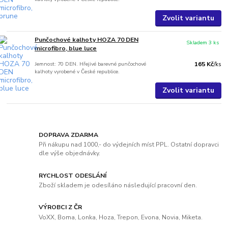
Zvolit variantu
Punčochové kalhoty HOZA 70 DEN
Skladem 3 ks
microfibro, blue luce
Jemnost: 70 DEN. Hřejivé barevné punčochové
165 Kč
/
ks
kalhoty vyrobené v České republice.
Zvolit variantu
DOPRAVA ZDARMA
Při nákupu nad 1000,- do výdejních míst PPL. Ostatní dopravci
dle výše objednávky.
RYCHLOST ODESLÁNÍ
Zboží skladem je odesíláno následující pracovní den.
VÝROBCI Z ČR
VoXX, Boma, Lonka, Hoza, Trepon, Evona, Novia, Miketa.