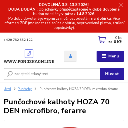
DOVOLENÁ 3.8.-13.8.2026!!
DOBA DODÁNÍ:
Objednávky
přijaté/zaplacené
v době dovolené
budou odeslány
v pátek 14.8.2026.
Po dobu dovolené je
vypnuta
možnost odeslání
na dobírku
. Více
informací
ZDE (možnost zaslání na dobírku, neprovedená platba, zrušení
objednávky).
0
ks
+420 732 552 122
za
0 Kč
Menu
Hledat
Úvod
Punčochy
Punčochové kalhoty HOZA 70 DEN microfibro, ferarre
Punčochové kalhoty HOZA 70
DEN microfibro, ferarre