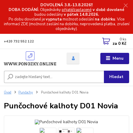
DOVOLENÁ 3.8.-13.8.2026!!
DOBA DODÁNÍ:
Objednávky
přijaté/zaplacené
v době dovolené
budou odeslány
v pátek 14.8.2026.
Po dobu dovolené je
vypnuta
možnost odeslání
na dobírku
. Více
informací
ZDE (možnost zaslání na dobírku, neprovedená platba, zrušení
objednávky).
0
ks
+420 732 552 122
za
0 Kč
Menu
Hledat
Úvod
Punčochy
Punčochové kalhoty D01 Novia
Punčochové kalhoty D01 Novia