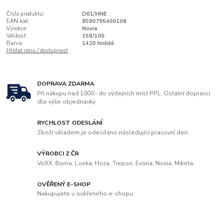
Číslo produktu:
D01/HNE
EAN kód:
8590795400106
Výrobce:
Novia
Velikost:
158/100
Barva:
1420 hnědá
Hlídat cenu / dostupnost
DOPRAVA ZDARMA
Při nákupu nad 1000,- do výdejních míst PPL. Ostatní dopravci
dle výše objednávky.
RYCHLOST ODESLÁNÍ
Zboží skladem je odesíláno následující pracovní den.
VÝROBCI Z ČR
VoXX, Boma, Lonka, Hoza, Trepon, Evona, Novia, Miketa.
OVĚŘENÝ E-SHOP
Nakupujete u ověřeného e-shopu.