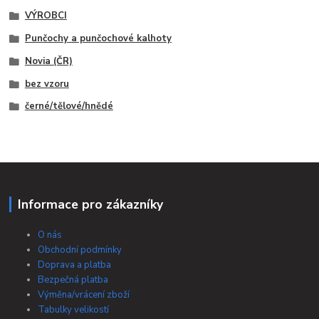
VÝROBCI
Punčochy a punčochové kalhoty
Novia (ČR)
bez vzoru
černé/tělové/hnědé
Informace pro zákazníky
O nás
Obchodní podmínky
Doprava a platba
Bezpečná platba
Výměna/vrácení zboží
Tabulky velikostí