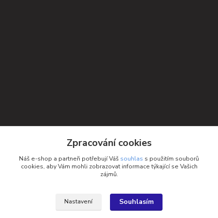
Kontakty
Zpracování cookies
Petra Michniková
Náš e-shop a partneři potřebují Váš
souhlas
s použitím souborů
+420 732 552 122
cookies, aby Vám mohli zobrazovat informace týkající se Vašich
zájmů.
info@ponozky.online
Souhlasím
Nastavení