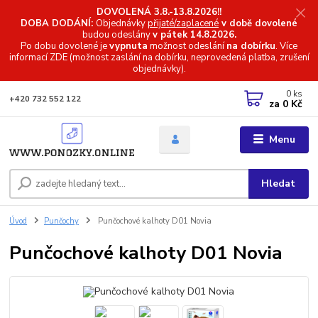
DOVOLENÁ 3.8.-13.8.2026!!
DOBA DODÁNÍ:
Objednávky
přijaté/zaplacené
v době dovolené
budou odeslány
v pátek 14.8.2026.
Po dobu dovolené je
vypnuta
možnost odeslání
na dobírku
. Více
informací
ZDE (možnost zaslání na dobírku, neprovedená platba, zrušení
objednávky).
0
ks
+420 732 552 122
za
0 Kč
Menu
Hledat
Úvod
Punčochy
Punčochové kalhoty D01 Novia
Punčochové kalhoty D01 Novia