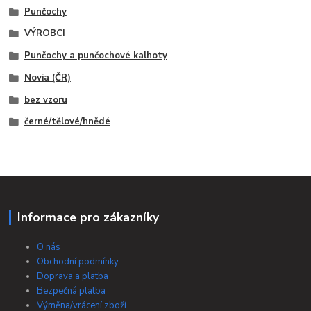
Punčochy
VÝROBCI
Punčochy a punčochové kalhoty
Novia (ČR)
bez vzoru
černé/tělové/hnědé
Informace pro zákazníky
O nás
Obchodní podmínky
Doprava a platba
Bezpečná platba
Výměna/vrácení zboží