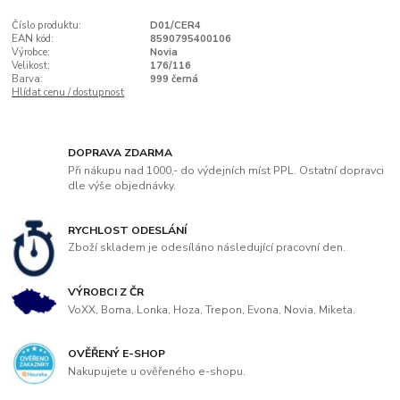
Číslo produktu:
D01/CER4
EAN kód:
8590795400106
Výrobce:
Novia
Velikost:
176/116
Barva:
999 černá
Hlídat cenu / dostupnost
DOPRAVA ZDARMA
Při nákupu nad 1000,- do výdejních míst PPL. Ostatní dopravci
dle výše objednávky.
RYCHLOST ODESLÁNÍ
Zboží skladem je odesíláno následující pracovní den.
VÝROBCI Z ČR
VoXX, Boma, Lonka, Hoza, Trepon, Evona, Novia, Miketa.
OVĚŘENÝ E-SHOP
Nakupujete u ověřeného e-shopu.