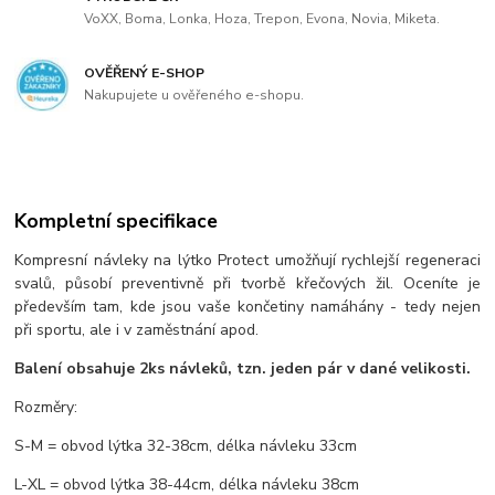
VoXX, Boma, Lonka, Hoza, Trepon, Evona, Novia, Miketa.
OVĚŘENÝ E-SHOP
Nakupujete u ověřeného e-shopu.
Kompletní specifikace
Kompresní návleky na lýtko Protect umožňují rychlejší regeneraci
svalů, působí preventivně při tvorbě křečových žil. Oceníte je
především tam, kde jsou vaše končetiny namáhány - tedy nejen
při sportu, ale i v zaměstnání apod.
Balení obsahuje 2ks návleků, tzn. jeden pár v dané velikosti.
Rozměry:
S-M = obvod lýtka 32-38cm, délka návleku 33cm
L-XL = obvod lýtka 38-44cm, délka návleku 38cm