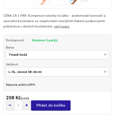
CENA ZA 1 PÁR. Kompresní návleky na lýtko - anatomické tvarování a
speciální konstrukce se stupňovitým masážním tlakem podporujícím
průtok krve v dolních končetinách.
celý popis
Dostupnost
Skladem 3 pár(ů)
Barva
Velikost
Nejsme plátci DPH
208 Kč
/
pár(ů)
Přidat do košíku