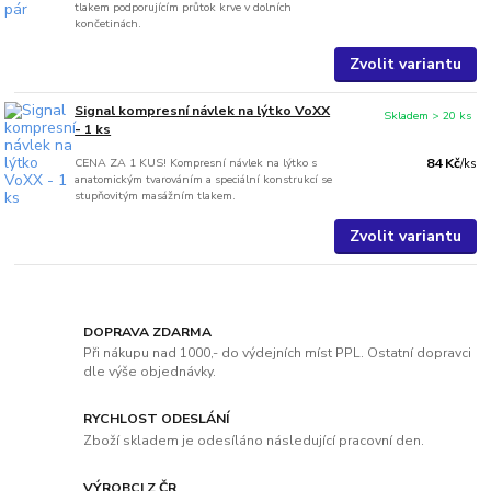
tlakem podporujícím průtok krve v dolních
končetinách.
Zvolit variantu
Signal kompresní návlek na lýtko VoXX
Skladem > 20 ks
- 1 ks
CENA ZA 1 KUS! Kompresní návlek na lýtko s
84 Kč
/
ks
anatomickým tvarováním a speciální konstrukcí se
stupňovitým masážním tlakem.
Zvolit variantu
DOPRAVA ZDARMA
Při nákupu nad 1000,- do výdejních míst PPL. Ostatní dopravci
dle výše objednávky.
RYCHLOST ODESLÁNÍ
Zboží skladem je odesíláno následující pracovní den.
VÝROBCI Z ČR