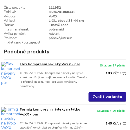
Číslo produktu:
111952
EAN kód:
8596281060441
Výrobce:
VoXX
Velikost:
L-XL, obvod 38-44 cm
Barva:
Tmavě šedá
Hlavní materiál:
polyamid
Výška ponožek:
návlek
Pro koho:
pánské/unisex
Hlídat cenu / dostupnost
Podobné produkty
Flex kompresní návleky VoXX - pár
Skladem 17 pár(ů)
CENA ZA 1 PÁR. Kompresní návleky na lýtko,
183 Kč
/
pár(ů)
které umožňují rychlejší regeneraci svalů. Oceníte
je především tam, kde jsou vaše končetiny
namáhány.
Zvolit variantu
Formig kompresní návleky na lýtko
Skladem > 20 pár(ů)
VoXX - pár
CENA ZA 1 PÁR. Kompresní návleky na lýtko se
140 Kč
/
pár(ů)
speciální konstrukcí se stupňovitým masážním