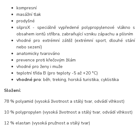
kompresní
masážní tlak
prodyšné
silproX - speciálně vypředené polypropylenové vlákno s
obsahem iontů stříbra, zabraňující vzniku zápachu a plísním
vhodné pro extrémní zátěž (extrémní sport, dlouhé stání
nebo sezení)
anatomicky tvarováno
prevence proti křečovým žilám
vhodné pro ženy i muže
teplotní třída B (pro teploty -5 až +20 °C)
vhodné pro
: běh, treking, horská turistika, cyklistika
Složení:
78 % polyamid (vysoká životnost a stálý tvar, odvádí vlhkost)
10 % polypropylen (vysoká životnost a stálý tvar, odvádí vlhkost)
12 % elastan (vysoká pružnost a stálý tvar)