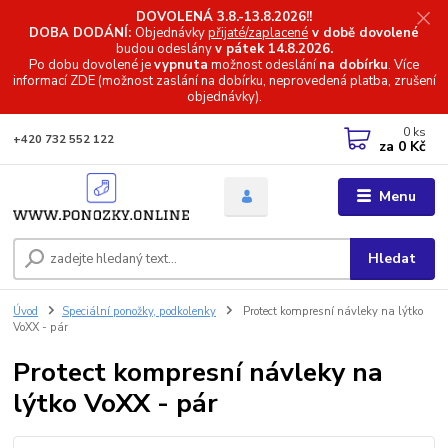
DOVOLENÁ 3.8.-13.8.2026!!
DOBA DODÁNÍ:
Objednávky
přijaté/zaplacené
v době dovolené
budou odeslány
v pátek 14.8.2026.
Po dobu dovolené je
vypnuta
možnost odeslání
na dobírku
. Více
informací
ZDE (možnost zaslání na dobírku, neprovedená platba, zrušení
objednávky).
0
ks
+420 732 552 122
za
0 Kč
Menu
Hledat
Úvod
Speciální ponožky, podkolenky
Protect kompresní návleky na lýtko
VoXX - pár
Protect kompresní návleky na
lýtko VoXX - pár