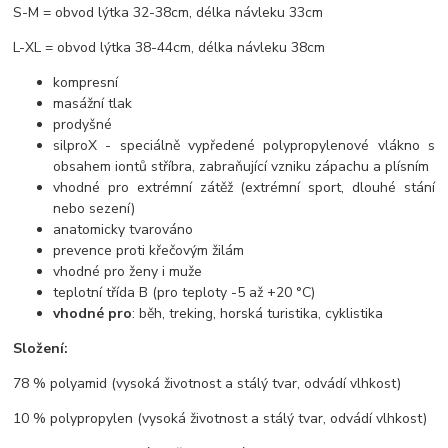
S-M = obvod lýtka 32-38cm, délka návleku 33cm
L-XL = obvod lýtka 38-44cm, délka návleku 38cm
kompresní
masážní tlak
prodyšné
silproX - speciálně vypředené polypropylenové vlákno s
obsahem iontů stříbra, zabraňující vzniku zápachu a plísním
vhodné pro extrémní zátěž (extrémní sport, dlouhé stání
nebo sezení)
anatomicky tvarováno
prevence proti křečovým žilám
vhodné pro ženy i muže
teplotní třída B (pro teploty -5 až +20 °C)
vhodné pro
: běh, treking, horská turistika, cyklistika
Složení:
78 % polyamid (vysoká životnost a stálý tvar, odvádí vlhkost)
10 % polypropylen (vysoká životnost a stálý tvar, odvádí vlhkost)