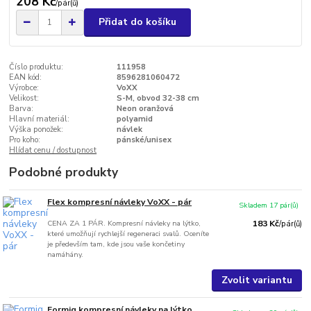
208 Kč
/
pár(ů)
Přidat do košíku
Číslo produktu:
111958
EAN kód:
8596281060472
Výrobce:
VoXX
Velikost:
S-M, obvod 32-38 cm
Barva:
Neon oranžová
Hlavní materiál:
polyamid
Výška ponožek:
návlek
Pro koho:
pánské/unisex
Hlídat cenu / dostupnost
Podobné produkty
Flex kompresní návleky VoXX - pár
Skladem 17 pár(ů)
CENA ZA 1 PÁR. Kompresní návleky na lýtko,
183 Kč
/
pár(ů)
které umožňují rychlejší regeneraci svalů. Oceníte
je především tam, kde jsou vaše končetiny
namáhány.
Zvolit variantu
Formig kompresní návleky na lýtko