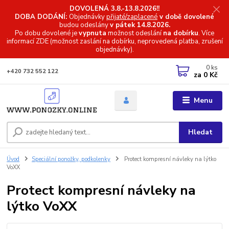
DOVOLENÁ 3.8.-13.8.2026!!
DOBA DODÁNÍ:
Objednávky
přijaté/zaplacené
v době dovolené
budou odeslány
v pátek 14.8.2026.
Po dobu dovolené je
vypnuta
možnost odeslání
na dobírku
. Více
informací
ZDE (možnost zaslání na dobírku, neprovedená platba, zrušení
objednávky).
0
ks
+420 732 552 122
za
0 Kč
Menu
Hledat
Úvod
Speciální ponožky, podkolenky
Protect kompresní návleky na lýtko
VoXX
Protect kompresní návleky na
lýtko VoXX