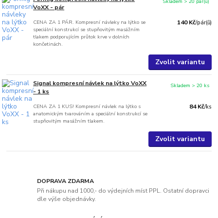
Skladem > 20 pár(ů)
VoXX - pár
CENA ZA 1 PÁR. Kompresní návleky na lýtko se
140 Kč
/
pár(ů)
speciální konstrukcí se stupňovitým masážním
tlakem podporujícím průtok krve v dolních
končetinách.
Zvolit variantu
Signal kompresní návlek na lýtko VoXX
Skladem > 20 ks
- 1 ks
CENA ZA 1 KUS! Kompresní návlek na lýtko s
84 Kč
/
ks
anatomickým tvarováním a speciální konstrukcí se
stupňovitým masážním tlakem.
Zvolit variantu
DOPRAVA ZDARMA
Při nákupu nad 1000,- do výdejních míst PPL. Ostatní dopravci
dle výše objednávky.