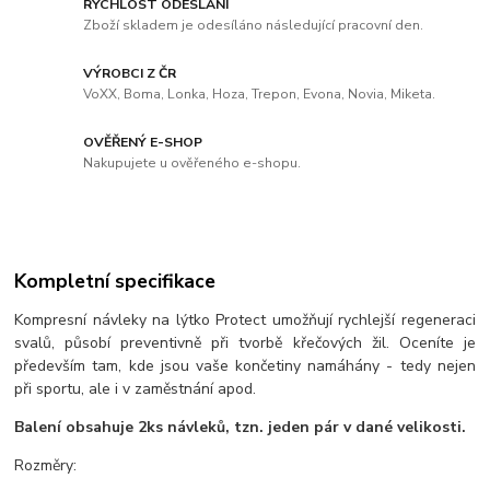
RYCHLOST ODESLÁNÍ
Zboží skladem je odesíláno následující pracovní den.
VÝROBCI Z ČR
VoXX, Boma, Lonka, Hoza, Trepon, Evona, Novia, Miketa.
OVĚŘENÝ E-SHOP
Nakupujete u ověřeného e-shopu.
Kompletní specifikace
Kompresní návleky na lýtko Protect umožňují rychlejší regeneraci
svalů, působí preventivně při tvorbě křečových žil. Oceníte je
především tam, kde jsou vaše končetiny namáhány - tedy nejen
při sportu, ale i v zaměstnání apod.
Balení obsahuje 2ks návleků, tzn. jeden pár v dané velikosti.
Rozměry: