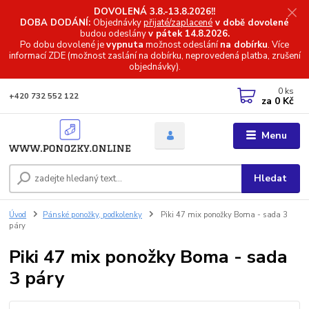
DOVOLENÁ 3.8.-13.8.2026!!
DOBA DODÁNÍ:
Objednávky
přijaté/zaplacené
v době dovolené
budou odeslány
v pátek 14.8.2026.
Po dobu dovolené je
vypnuta
možnost odeslání
na dobírku
. Více
informací
ZDE (možnost zaslání na dobírku, neprovedená platba, zrušení
objednávky).
0
ks
+420 732 552 122
za
0 Kč
Menu
Hledat
Úvod
Pánské ponožky, podkolenky
Piki 47 mix ponožky Boma - sada 3
páry
Piki 47 mix ponožky Boma - sada
3 páry