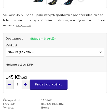
Velikosti 35-50. Sada 3 párů krátkých sportovních ponožek ideálních na
léto. Bavlněné ponožky s pružným elastanem jsou příjemné a dobře drží
na noze.
celý popis
Dostupnost
Skladem 3 set(ů)
Velikost
Nejsme plátci DPH
145 Kč
/
set(ů)
Přidat do košíku
Číslo produktu:
113647
EAN kód:
8596281030482
Výrobce:
Boma