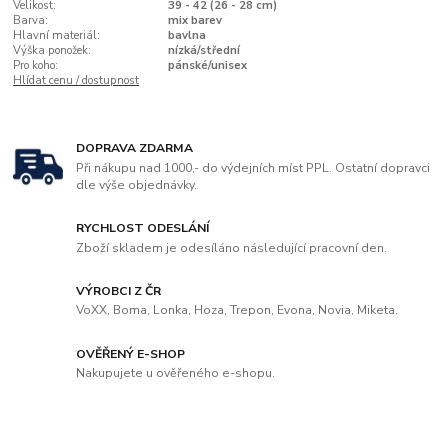
Velikost:
39 - 42 (26 - 28 cm)
Barva:
mix barev
Hlavní materiál:
bavlna
Výška ponožek:
nízká/střední
Pro koho:
pánské/unisex
Hlídat cenu / dostupnost
DOPRAVA ZDARMA
Při nákupu nad 1000,- do výdejních míst PPL. Ostatní dopravci
dle výše objednávky.
RYCHLOST ODESLÁNÍ
Zboží skladem je odesíláno následující pracovní den.
VÝROBCI Z ČR
VoXX, Boma, Lonka, Hoza, Trepon, Evona, Novia, Miketa.
OVĚŘENÝ E-SHOP
Nakupujete u ověřeného e-shopu.