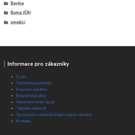
Bavlna
Boma (ČR)
smajlíci
Informace pro zákazníky
O nás
Obchodní podmínky
Doprava a platba
Bezpečná platba
Výměna/vrácení zboží
Tabulky velikostí
Zpracování osobních údajů a jejich ochrana
Kontakty