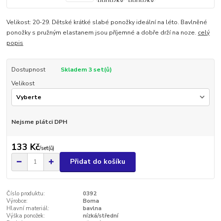
Velikost: 20-29. Dětské krátké slabé ponožky ideální na léto. Bavlněné
ponožky s pružným elastanem jsou příjemné a dobře drží na noze.
celý
popis
Dostupnost
Skladem 3 set(ů)
Velikost
Nejsme plátci DPH
133 Kč
/
set(ů)
Přidat do košíku
Číslo produktu:
0392
Výrobce:
Boma
Hlavní materiál:
bavlna
Výška ponožek:
nízká/střední