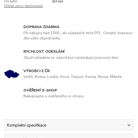
Pro koho:
dětské
Hlídat cenu / dostupnost
DOPRAVA ZDARMA
Při nákupu nad 1000,- do výdejních míst PPL. Ostatní dopravci
dle výše objednávky.
RYCHLOST ODESLÁNÍ
Zboží skladem je odesíláno následující pracovní den.
VÝROBCI Z ČR
VoXX, Boma, Lonka, Hoza, Trepon, Evona, Novia, Miketa.
OVĚŘENÝ E-SHOP
Nakupujete u ověřeného e-shopu.
Kompletní specifikace