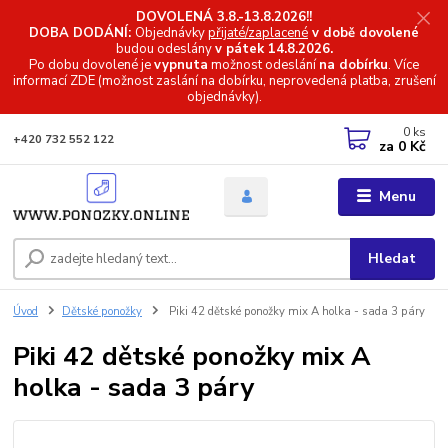
DOVOLENÁ 3.8.-13.8.2026!!
DOBA DODÁNÍ:
Objednávky
přijaté/zaplacené
v době dovolené
budou odeslány
v pátek 14.8.2026.
Po dobu dovolené je
vypnuta
možnost odeslání
na dobírku
. Více
informací
ZDE (možnost zaslání na dobírku, neprovedená platba, zrušení
objednávky).
0
ks
+420 732 552 122
za
0 Kč
Menu
Hledat
Úvod
Dětské ponožky
Piki 42 dětské ponožky mix A holka - sada 3 páry
Piki 42 dětské ponožky mix A
holka - sada 3 páry