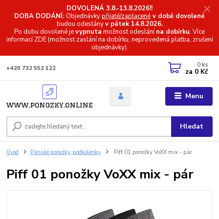
DOVOLENÁ 3.8.-13.8.2026!!
DOBA DODÁNÍ:
Objednávky
přijaté/zaplacené
v době dovolené
budou odeslány
v pátek 14.8.2026.
Po dobu dovolené je
vypnuta
možnost odeslání
na dobírku
. Více
informací
ZDE (možnost zaslání na dobírku, neprovedená platba, zrušení
objednávky).
0
ks
+420 732 552 122
za
0 Kč
Menu
Hledat
Úvod
Pánské ponožky, podkolenky
Piff 01 ponožky VoXX mix - pár
Piff 01 ponožky VoXX mix - pár