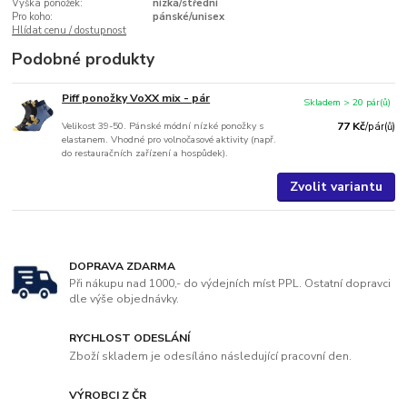
Výška ponožek:
nízká/střední
Pro koho:
pánské/unisex
Hlídat cenu / dostupnost
Podobné produkty
Piff ponožky VoXX mix - pár
Skladem > 20 pár(ů)
Velikost 39-50. Pánské módní nízké ponožky s
77 Kč
/
pár(ů)
elastanem. Vhodné pro volnočasové aktivity (např.
do restauračních zařízení a hospůdek).
Zvolit variantu
DOPRAVA ZDARMA
Při nákupu nad 1000,- do výdejních míst PPL. Ostatní dopravci
dle výše objednávky.
RYCHLOST ODESLÁNÍ
Zboží skladem je odesíláno následující pracovní den.
VÝROBCI Z ČR