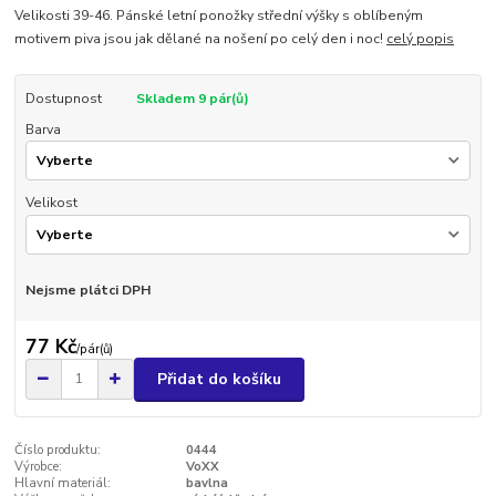
Velikosti 39-46. Pánské letní ponožky střední výšky s oblíbeným
motivem piva jsou jak dělané na nošení po celý den i noc!
celý popis
Dostupnost
Skladem 9 pár(ů)
Barva
Velikost
Nejsme plátci DPH
77 Kč
/
pár(ů)
Přidat do košíku
Číslo produktu:
0444
Výrobce:
VoXX
Hlavní materiál:
bavlna