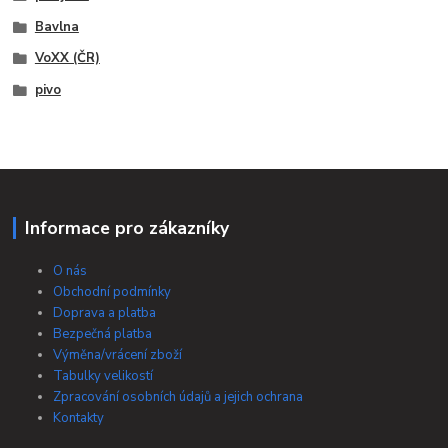
Bavlna
VoXX (ČR)
pivo
Informace pro zákazníky
O nás
Obchodní podmínky
Doprava a platba
Bezpečná platba
Výměna/vrácení zboží
Tabulky velikostí
Zpracování osobních údajů a jejich ochrana
Kontakty