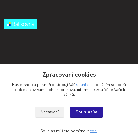
Kontakty
Zpracování cookies
Petra Michniková
Náš e-shop a partneři potřebují Váš
souhlas
s použitím souborů
+420 732 552 122
cookies, aby Vám mohli zobrazovat informace týkající se Vašich
zájmů.
info@ponozky.online
Souhlasím
Nastavení
Souhlas můžete odmítnout
zde
.
Vytvořeno na
Eshop-rychle.cz