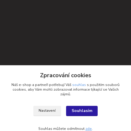
Kontakty
Zpracování cookies
Petra Michniková
Náš e-shop a partneři potřebují Váš
souhlas
s použitím souborů
+420 732 552 122
cookies, aby Vám mohli zobrazovat informace týkající se Vašich
zájmů.
info@ponozky.online
Souhlasím
Nastavení
Souhlas můžete odmítnout
zde
.