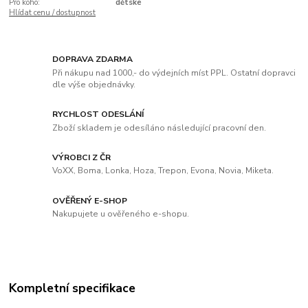
Pro koho:
dětské
Hlídat cenu / dostupnost
DOPRAVA ZDARMA
Při nákupu nad 1000,- do výdejních míst PPL. Ostatní dopravci
dle výše objednávky.
RYCHLOST ODESLÁNÍ
Zboží skladem je odesíláno následující pracovní den.
VÝROBCI Z ČR
VoXX, Boma, Lonka, Hoza, Trepon, Evona, Novia, Miketa.
OVĚŘENÝ E-SHOP
Nakupujete u ověřeného e-shopu.
Kompletní specifikace