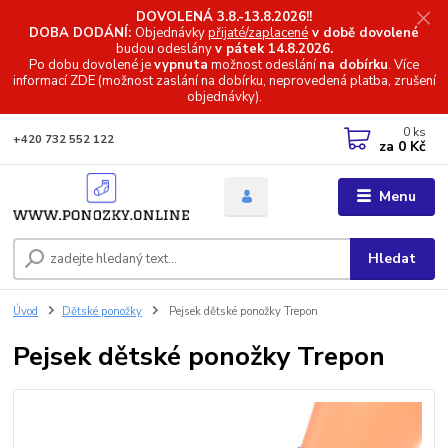
DOVOLENÁ 3.8.-13.8.2026!!
DOBA DODÁNÍ:
Objednávky
přijaté/zaplacené
v době dovolené
budou odeslány
v pátek 14.8.2026.
Po dobu dovolené je
vypnuta
možnost odeslání
na dobírku
. Více
informací
ZDE (možnost zaslání na dobírku, neprovedená platba, zrušení
objednávky).
0
ks
+420 732 552 122
za
0 Kč
Menu
Hledat
Úvod
Dětské ponožky
Pejsek dětské ponožky Trepon
Pejsek dětské ponožky Trepon