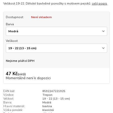
Velikost 19-22. Dětské bavlněné ponožky s motivem pejsků.
celý popis
Dostupnost
Není skladem
Barva
Velikost
Nejsme plátci DPH
47 Kč
/
pár(ů)
Momentálně není k dispozici
EAN kód:
8592247221925
Výrobce:
Trepon
Velikost:
19 - 22 (13 - 15 cm)
Barva:
Modrá
Hlavní materiál:
bavlna
Výška ponožek:
klasická