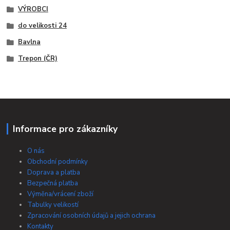
VÝROBCI
do velikosti 24
Bavlna
Trepon (ČR)
Informace pro zákazníky
O nás
Obchodní podmínky
Doprava a platba
Bezpečná platba
Výměna/vrácení zboží
Tabulky velikostí
Zpracování osobních údajů a jejich ochrana
Kontakty