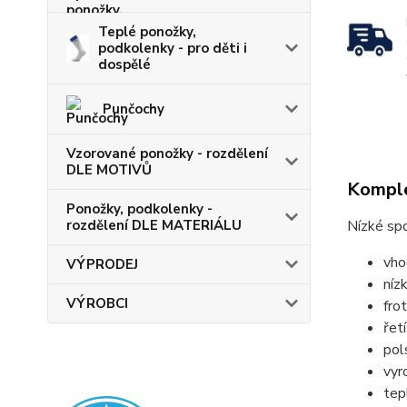
Teplé ponožky,
podkolenky - pro děti i
dospělé
Punčochy
Vzorované ponožky - rozdělení
DLE MOTIVŮ
Komple
Ponožky, podkolenky -
rozdělení DLE MATERIÁLU
Nízké spo
vho
VÝPRODEJ
níz
VÝROBCI
fro
řet
pol
vyr
tep