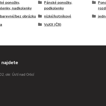
ké ponožky,
Pánské ponožky,
Pono
lenky, nadkolenky
podkolenky
rozd
barevné/bez obrázku
nízké/kotníkové
jedn
na
VoXX (ČR)
 najdete
02, okr. Ústí nad Orlicí