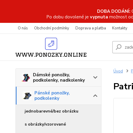
DOBA DODÁNÍ:
Po dobu dovolené je
vypnuta
možnost od
O nás
Obchodní podmínky
Doprava a platba
Kontakty
Úvod
P
Dámské ponožky,
podkolenky, nadkolenky
Patr
Pánské ponožky,
podkolenky
jednobarevné/bez obrázku
s obrázky/vzorované