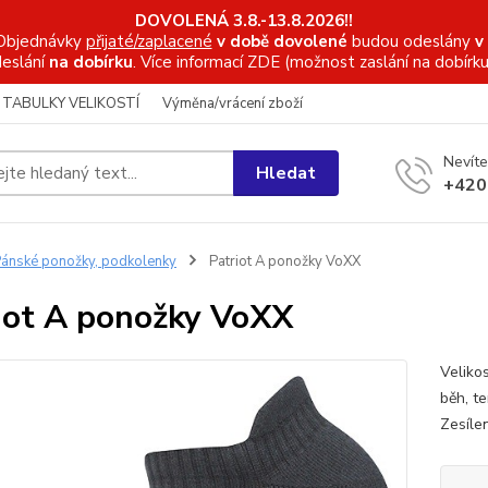
DOVOLENÁ 3.8.-13.8.2026!!
Objednávky
přijaté/zaplacené
v době dovolené
budou odeslány
v
eslání
na dobírku
. Více informací
ZDE (možnost zaslání na dobírku
TABULKY VELIKOSTÍ
Výměna/vrácení zboží
Nevíte
Hledat
+420
ánské ponožky, podkolenky
Patriot A ponožky VoXX
iot A ponožky VoXX
Veliko
běh, te
Zesíle