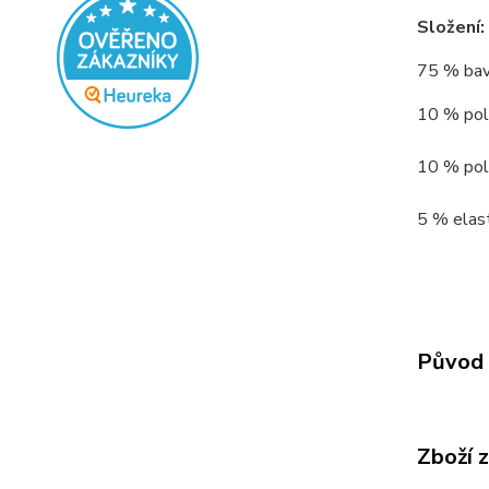
Složení:
75 % bav
10 % poly
10 % poly
5 % elast
Původ 
Zboží 