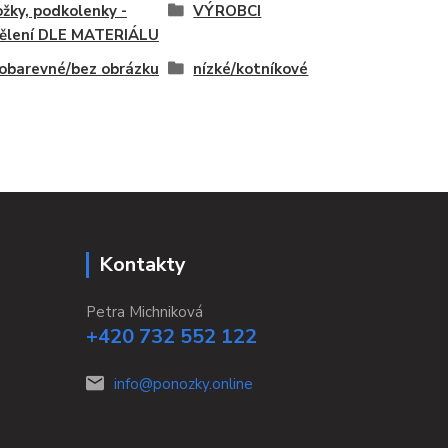
žky, podkolenky -
VÝROBCI
ělení DLE MATERIÁLU
obarevné/bez obrázku
nízké/kotníkové
Kontakty
Petra Michniková
+420 732 552 122
info@ponozky.online