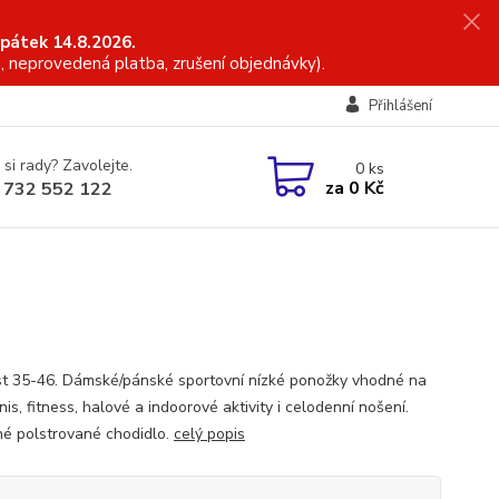
 pátek 14.8.2026.
, neprovedená platba, zrušení objednávky).
Přihlášení
 si rady? Zavolejte.
0
ks
za
0 Kč
 732 552 122
st 35-46. Dámské/pánské sportovní nízké ponožky vhodné na
nis, fitness, halové a indoorové aktivity i celodenní nošení.
né polstrované chodidlo.
celý popis