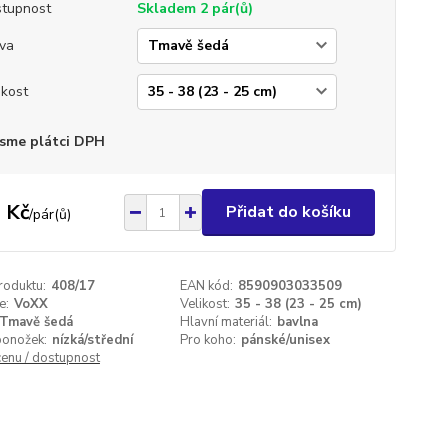
tupnost
Skladem 2 pár(ů)
va
ikost
sme plátci DPH
 Kč
Přidat do košíku
/
pár(ů)
roduktu:
408/17
EAN kód:
8590903033509
e:
VoXX
Velikost:
35 - 38 (23 - 25 cm)
Tmavě šedá
Hlavní materiál:
bavlna
ponožek:
nízká/střední
Pro koho:
pánské/unisex
cenu / dostupnost