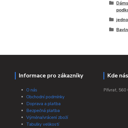
Dáms
podko
jedno
Bavl
Informace pro zákazníky
Kde nás
O nás
Přívrat, 560 
Obchodní podmínky
Doprava a platba
Bezpečná platba
Výměna/vrácení zboží
Tabulky velikostí