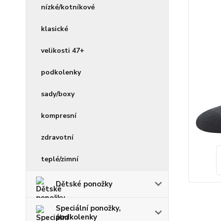
nízké/kotníkové
klasické
velikosti 47+
podkolenky
sady/boxy
kompresní
zdravotní
teplé/zimní
Dětské ponožky
Speciální ponožky,
podkolenky