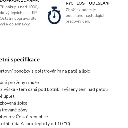
DOPRAVA ZDARMA
RYCHLOST ODESLÁNÍ
Při nákupu nad 1000,-
Zboží skladem je
do výdejních míst PPL.
odesíláno následující
Ostatní dopravci dle
pracovní den.
výše objednávky.
tní specifikace
rtovní ponožky s polstrováním na patě a špici.
dné pro ženy i muže
ká výška - lem sahá pod kotník, zvýšený lem nad patou
té úplet
ízkovaná špice
strované zóny
obeno v České republice
lotní třída A (pro teploty od 10 °C)