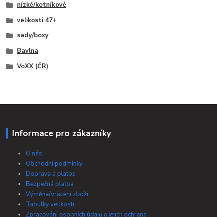
nízké/kotníkové
velikosti 47+
sady/boxy
Bavlna
VoXX (ČR)
Informace pro zákazníky
O nás
Obchodní podmínky
Doprava a platba
Bezpečná platba
Výměna/vrácení zboží
Tabulky velikostí
Zpracování osobních údajů a jejich ochrana