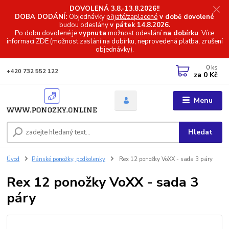
DOVOLENÁ 3.8.-13.8.2026!!
DOBA DODÁNÍ:
Objednávky
přijaté/zaplacené
v době dovolené
budou odeslány
v pátek 14.8.2026.
Po dobu dovolené je
vypnuta
možnost odeslání
na dobírku
. Více
informací
ZDE (možnost zaslání na dobírku, neprovedená platba, zrušení
objednávky).
0
ks
+420 732 552 122
za
0 Kč
Menu
Hledat
Úvod
Pánské ponožky, podkolenky
Rex 12 ponožky VoXX - sada 3 páry
Rex 12 ponožky VoXX - sada 3
páry