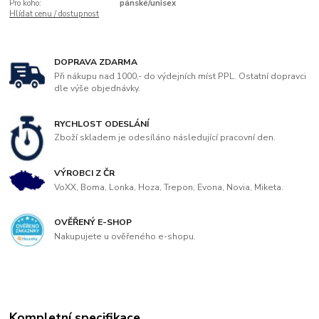
Pro koho:
pánské/unisex
Hlídat cenu / dostupnost
DOPRAVA ZDARMA
Při nákupu nad 1000,- do výdejních míst PPL. Ostatní dopravci
dle výše objednávky.
RYCHLOST ODESLÁNÍ
Zboží skladem je odesíláno následující pracovní den.
VÝROBCI Z ČR
VoXX, Boma, Lonka, Hoza, Trepon, Evona, Novia, Miketa.
OVĚŘENÝ E-SHOP
Nakupujete u ověřeného e-shopu.
Kompletní specifikace