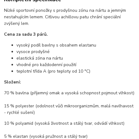
Nízké sportovní ponožky s prodyšnou zónu na nártu a jemným
nestahujícím lemem. Citlivou achillovu patu chrání speciální
zvýšený lem.
Cena za sadu 3 párů.
vysoký podíl bavlny s obsahem elastanu
vysoce prodyšné
elastická zóna na nártu
vhodné pro každodenní použití
teplotní třída A (pro teploty od 10 °C)
Složení:
70 % bavlna (příjemný omak a vysoká schopnost pojmout vlhkost)
15 % polyester (odolnost vůči mikroorganizmům, malá navlhavost
- rychlé sušení)
10 % polyamid (vysoká životnost a stálý tvar, odvádí vlhkost)
5 % elastan (vysoká pružnost a stálý tvar)