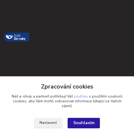
Kontakty
Zpracování cookies
Petra Michniková
Náš e-shop a partneři potřebují Váš
souhlas
s použitím souborů
+420 732 552 122
cookies, aby Vám mohli zobrazovat informace týkající se Vašich
zájmů.
info@ponozky.online
Souhlasím
Nastavení