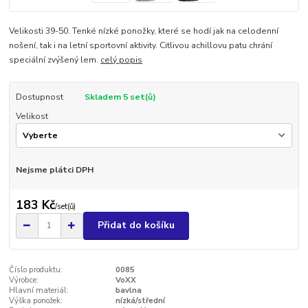
Velikosti 39-50. Tenké nízké ponožky, které se hodí jak na celodenní
nošení, tak i na letní sportovní aktivity. Citlivou achillovu patu chrání
speciální zvýšený lem.
celý popis
Dostupnost
Skladem 5 set(ů)
Velikost
Nejsme plátci DPH
183 Kč
/
set(ů)
Přidat do košíku
Číslo produktu:
0085
Výrobce:
VoXX
Hlavní materiál:
bavlna
Výška ponožek:
nízká/střední