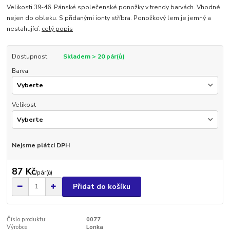
Velikosti 39-46. Pánské společenské ponožky v trendy barvách. Vhodné
nejen do obleku. S přidanými ionty stříbra. Ponožkový lem je jemný a
nestahující.
celý popis
Dostupnost
Skladem > 20 pár(ů)
Barva
Velikost
Nejsme plátci DPH
87 Kč
/
pár(ů)
Přidat do košíku
Číslo produktu:
0077
Výrobce:
Lonka