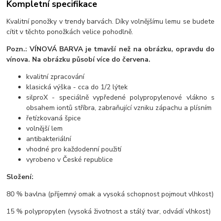
Kompletní specifikace
Kvalitní ponožky v trendy barvách. Díky volnějšímu lemu se budete
cítit v těchto ponožkách velice pohodlně.
Pozn.: VÍNOVÁ BARVA
je tmavší než na obrázku, opravdu do
vínova. Na obrázku působí více do červena.
kvalitní zpracování
klasická výška - cca do 1/2 lýtek
silproX - speciálně vypředené polypropylenové vlákno s
obsahem iontů stříbra, zabraňující vzniku zápachu a plísním
řetízkovaná špice
volnější lem
antibakteriální
vhodné pro každodenní použití
vyrobeno v České republice
Složení:
80 % bavlna (příjemný omak a vysoká schopnost pojmout vlhkost)
15 % polypropylen (vysoká životnost a stálý tvar, odvádí vlhkost)