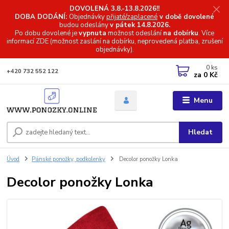
DOVOLENÁ 3.8.-13.8.2026!!
DOBA DODÁNÍ:
Objednávky
přijaté/zaplacené
v době dovolené
budou odeslány
v pátek 14.8.2026.
Po dobu dovolené je
vypnuta
možnost odeslání
na dobírku
. Více
informací
ZDE (možnost zaslání na dobírku, neprovedená platba, zrušení
objednávky).
0
ks
+420 732 552 122
za
0 Kč
Menu
Hledat
Úvod
Pánské ponožky, podkolenky
Decolor ponožky Lonka
Decolor ponožky Lonka