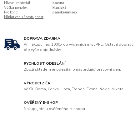
Hlavní materiál:
bavlna
Výška ponožek:
klasická
Pro koho:
pánské/unisex
Hlídat cenu / dostupnost
DOPRAVA ZDARMA
Při nákupu nad 1000,- do výdejních míst PPL. Ostatní dopravci
dle výše objednávky.
RYCHLOST ODESLÁNÍ
Zboží skladem je odesíláno následující pracovní den.
VÝROBCI Z ČR
VoXX, Boma, Lonka, Hoza, Trepon, Evona, Novia, Miketa.
OVĚŘENÝ E-SHOP
Nakupujete u ověřeného e-shopu.