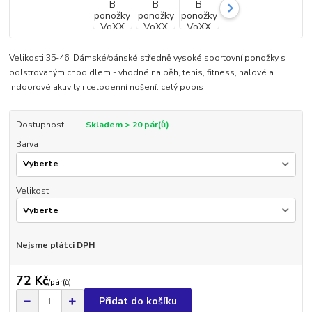
Velikosti 35-46. Dámské/pánské středně vysoké sportovní ponožky s
polstrovaným chodidlem - vhodné na běh, tenis, fitness, halové a
indoorové aktivity i celodenní nošení.
celý popis
Dostupnost
Skladem > 20 pár(ů)
Barva
Velikost
Nejsme plátci DPH
72 Kč
/
pár(ů)
Přidat do košíku