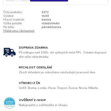
Číslo produktu:
0372
Výrobce:
VoXX
Hlavní materiál:
bavlna
Výška ponožek:
nízká/střední
Pro koho:
pánské/unisex
Hlídat cenu / dostupnost
DOPRAVA ZDARMA
Při nákupu nad 1000,- do výdejních míst PPL. Ostatní dopravci
dle výše objednávky.
RYCHLOST ODESLÁNÍ
Zboží skladem je odesíláno následující pracovní den.
VÝROBCI Z ČR
VoXX, Boma, Lonka, Hoza, Trepon, Evona, Novia, Miketa.
OVĚŘENÝ E-SHOP
Nakupujete u ověřeného e-shopu.