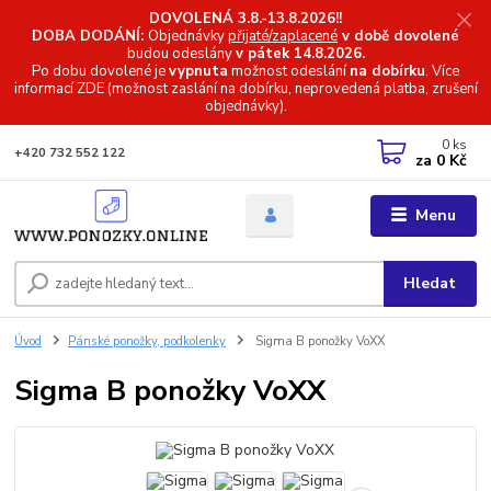
DOVOLENÁ 3.8.-13.8.2026!!
DOBA DODÁNÍ:
Objednávky
přijaté/zaplacené
v době dovolené
budou odeslány
v pátek 14.8.2026.
Po dobu dovolené je
vypnuta
možnost odeslání
na dobírku
. Více
informací
ZDE (možnost zaslání na dobírku, neprovedená platba, zrušení
objednávky).
0
ks
+420 732 552 122
za
0 Kč
Menu
Hledat
Úvod
Pánské ponožky, podkolenky
Sigma B ponožky VoXX
Sigma B ponožky VoXX