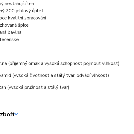
ný nestahující lem
ný 200 jehlový úplet
oce kvalitní zpracování
ízkovaná špice
aná bavlna
lečenské
lna (příjemný omak a vysoká schopnost pojmout vlhkost)
mid (vysoká životnost a stálý tvar, odvádí vlhkost)
an (vysoká pružnost a stálý tvar)
zboží