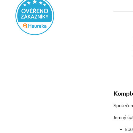
Komple
Společen
Jemný úpl
kla