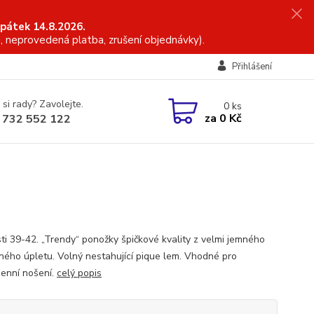
 pátek 14.8.2026.
, neprovedená platba, zrušení objednávky).
Přihlášení
 si rady? Zavolejte.
0
ks
za
0 Kč
 732 552 122
sti 39-42. „Trendy“ ponožky špičkové kvality z velmi jemného
ného úpletu. Volný nestahující pique lem. Vhodné pro
enní nošení.
celý popis