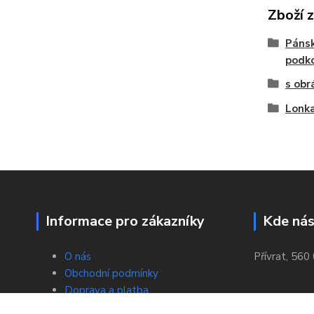
Zboží 
Pánsk
podk
s obr
Lonka
Informace pro zákazníky
Kde nás
O nás
Přívrat, 560 
Obchodní podmínky
Doprava a platba
Bezpečná platba