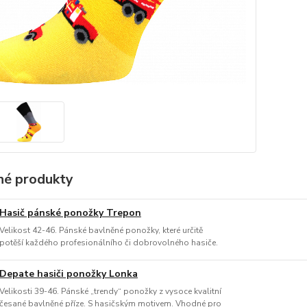
é produkty
Hasič pánské ponožky Trepon
Velikost 42-46. Pánské bavlněné ponožky, které určitě
potěší každého profesionálního či dobrovolného hasiče.
Depate hasiči ponožky Lonka
Velikosti 39-46. Pánské „trendy“ ponožky z vysoce kvalitní
česané bavlněné příze. S hasičským motivem. Vhodné pro