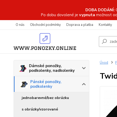
DOBA DODÁNÍ:
Po dobu dovolené je
vypnuta
možnost od
O nás
Obchodní podmínky
Doprava a platba
Kontakty
Úvod
P
Dámské ponožky,
podkolenky, nadkolenky
Twid
Pánské ponožky,
podkolenky
jednobarevné/bez obrázku
s obrázky/vzorované