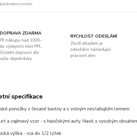
každodenní nošení.
DOPRAVA ZDARMA
RYCHLOST ODESLÁNÍ
Při nákupu nad 1000,-
Zboží skladem je
do výdejních míst PPL.
odesíláno následující
Ostatní dopravci dle
pracovní den.
výše objednávky.
tní specifikace
ské ponožky z česané bavlny a s volným nestahujícím lemem.
et a zajímavý vzor - s hasičskými auty. Navíc s vysokým obsahem
sická výška - cca do 1/2 lýtek