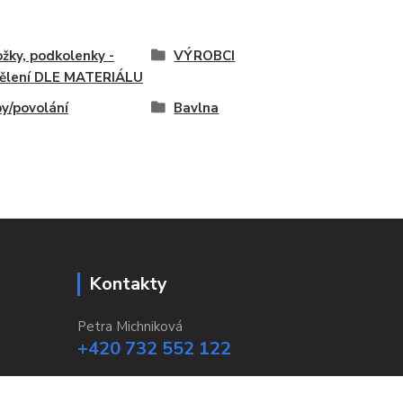
žky, podkolenky -
VÝROBCI
ělení DLE MATERIÁLU
y/povolání
Bavlna
Kontakty
Petra Michniková
+420 732 552 122
info@ponozky.online