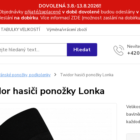
DOVOLENÁ 3.8.-13.8.2026!!
Objednávky
přijaté/zaplacené
v době dovolené
budou odeslány
v
eslání
na dobírku
. Více informací
ZDE (možnost zaslání na dobírku
TABULKY VELIKOSTÍ
Výměna/vrácení zboží
Nevíte
Hledat
+420
ánské ponožky, podkolenky
Twidor hasiči ponožky Lonka
or hasiči ponožky Lonka
Veliko
bavlně
každod