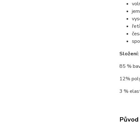
vol
jem
vys
řet
čes
spo
Složení:
85 % bav
12% polya
3 % elast
Původ 