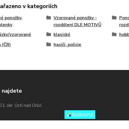
zařazeno v kategoriích
é ponožky,
Vzorované ponožky -
Pono
olenky
rozdělení DLE MOTIVŮ
rozd
ázky/vzorované
klasické
hobb
 (ČR)
hasiči, policie
 najdete
02, okr. Ústí nad Orlicí