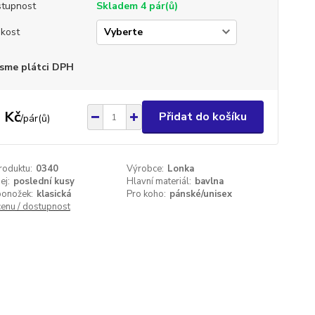
tupnost
Skladem 4 pár(ů)
ikost
sme plátci DPH
 Kč
Přidat do košíku
/
pár(ů)
roduktu:
0340
Výrobce:
Lonka
ej:
poslední kusy
Hlavní materiál:
bavlna
ponožek:
klasická
Pro koho:
pánské/unisex
cenu / dostupnost