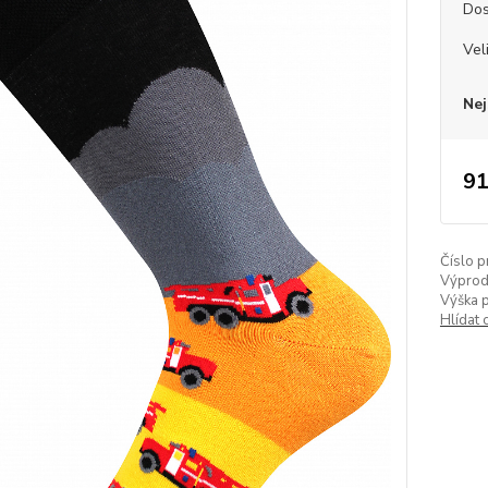
Dos
Vel
Nej
91
Číslo p
Výprod
Výška 
Hlídat 