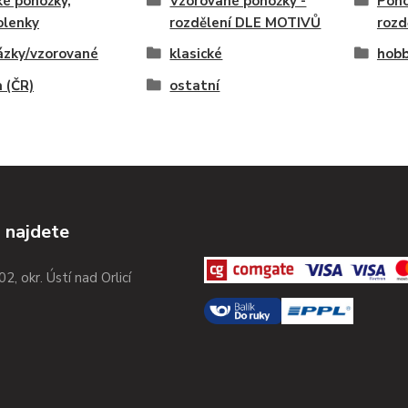
é ponožky,
Vzorované ponožky -
Pono
olenky
rozdělení DLE MOTIVŮ
rozd
ázky/vzorované
klasické
hobb
 (ČR)
ostatní
 najdete
02, okr. Ústí nad Orlicí