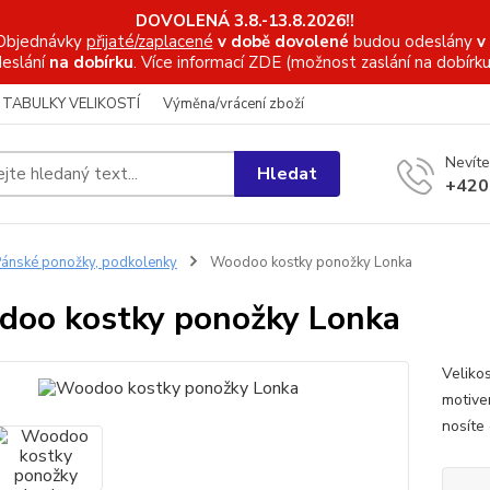
DOVOLENÁ 3.8.-13.8.2026!!
Objednávky
přijaté/zaplacené
v době dovolené
budou odeslány
v
eslání
na dobírku
. Více informací
ZDE (možnost zaslání na dobírku
TABULKY VELIKOSTÍ
Výměna/vrácení zboží
Nevíte
Hledat
+420
ánské ponožky, podkolenky
Woodoo kostky ponožky Lonka
oo kostky ponožky Lonka
Veliko
motivem
nosíte