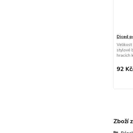
Diced p
Velikost
stylové 
hracích 
92 Kč
Zboží 