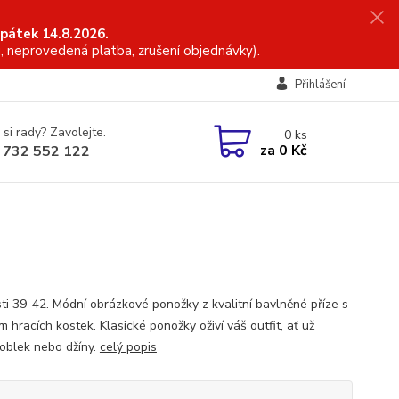
 pátek 14.8.2026.
, neprovedená platba, zrušení objednávky).
Přihlášení
 si rady? Zavolejte.
0
ks
za
0 Kč
 732 552 122
sti 39-42. Módní obrázkové ponožky z kvalitní bavlněné příze s
 hracích kostek. Klasické ponožky oživí váš outfit, ať už
 oblek nebo džíny.
celý popis