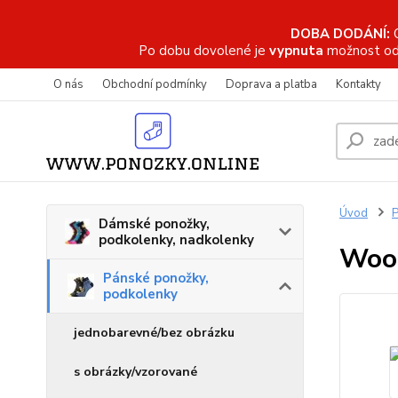
DOBA DODÁNÍ:
Po dobu dovolené je
vypnuta
možnost od
O nás
Obchodní podmínky
Doprava a platba
Kontakty
Úvod
P
Dámské ponožky,
podkolenky, nadkolenky
Wood
Pánské ponožky,
podkolenky
jednobarevné/bez obrázku
s obrázky/vzorované