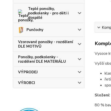
Teplé ponožky,
podkolenky - pro děti i
dospělé
Kompl
Punčochy
Vzorované ponožky - rozdělení
Komple
DLE MOTIVŮ
Vysoce kv
Ponožky, podkolenky -
rozdělení DLE MATERIÁLU
Vyšší obs
VÝPRODEJ
kla
řet
VÝROBCI
spo
Složení:
80 % bav