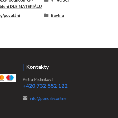
žky, podkolenky -
VÝROBCI
ělení DLE MATERIÁLU
y/povolání
Bavlna
Kontakty
Petra Michniková
+420 732 552 122
info@ponozky.online