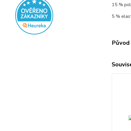
15 % poly
5 % elast
Původ 
Souvise