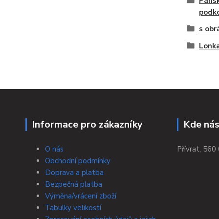
Pánsk
podk
s obr
Lonka
Informace pro zákazníky
Kde nás
O nás
Přívrat, 560 
Obchodní podmínky
Doprava a platba
Bezpečná platba
Výměna/vrácení zboží
Tabulky velikostí