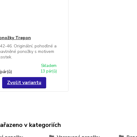
onožky Trepon
 42-46. Originální, pohodlné a
bavlněné ponožky s motivem
kostek.
Skladem
13 pár(ů)
/
pár(ů)
Zvolit variantu
zařazeno v kategoriích