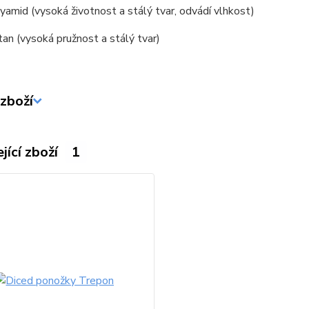
amid (vysoká životnost a stálý tvar, odvádí vlhkost)
an (vysoká pružnost a stálý tvar)
zboží
jící zboží
1