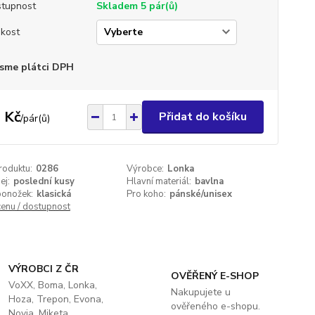
tupnost
Skladem 5 pár(ů)
ikost
sme plátci DPH
 Kč
Přidat do košíku
/
pár(ů)
roduktu:
0286
Výrobce:
Lonka
ej:
poslední kusy
Hlavní materiál:
bavlna
ponožek:
klasická
Pro koho:
pánské/unisex
cenu / dostupnost
VÝROBCI Z ČR
OVĚŘENÝ E-SHOP
VoXX, Boma, Lonka,
Nakupujete u
Hoza, Trepon, Evona,
ověřeného e-shopu.
Novia, Miketa.