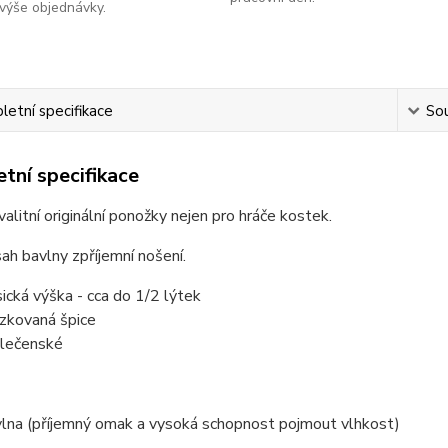
výše objednávky.
etní specifikace
Sou
tní specifikace
alitní originální ponožky nejen pro hráče kostek.
ah bavlny zpříjemní nošení.
sická výška - cca do 1/2 lýtek
ízkovaná špice
lečenské
lna (příjemný omak a vysoká schopnost pojmout vlhkost)