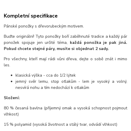
Kompletní specifikace
Pánské ponožky s dřevorubeckým motivem.
Buďte originální! Tyto ponožky boří zaběhnuté tradice a každý pár
ponožek spojuje jen určité téma,
každá ponožka je pak jiná.
Pokud chcete stejné páry, musíte si objednat 2 sady.
Pro všechny, kteří mají rádi vůni dřeva, dejte o sobě znát i mimo
les.
klasická výška - cca do 1/2 lýtek
jemný svěr lemu, stop otlakům - lem je vysoký a volný,
nesvírá nohu a tím nedochází k otlakům
Složení:
80 % česaná bavlna (příjemný omak a vysoká schopnost pojmout
vlhkost)
15 % polyamid (vysoká životnost a stálý tvar, odvádí vlhkost)