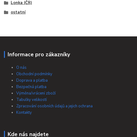
Lonka (ČR)
ostatní
Informace pro zákazníky
O nás
Obchodní podmínky
Doprava a platba
Bezpečná platba
Výměna/vrácení zboží
Tabulky velikostí
Zpracování osobních údajů a jejich ochrana
Kontakty
Kde nás najdete