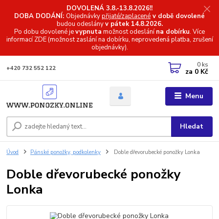
DOVOLENÁ 3.8.-13.8.2026!!
DOBA DODÁNÍ:
Objednávky
přijaté/zaplacené
v době dovolené
budou odeslány
v pátek 14.8.2026.
Po dobu dovolené je
vypnuta
možnost odeslání
na dobírku
. Více
informací
ZDE (možnost zaslání na dobírku, neprovedená platba, zrušení
objednávky).
0
ks
+420 732 552 122
za
0 Kč
Menu
Hledat
Úvod
Pánské ponožky, podkolenky
Doble dřevorubecké ponožky Lonka
Doble dřevorubecké ponožky
Lonka