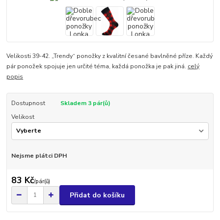
Velikosti 39-42. „Trendy“ ponožky z kvalitní česané bavlněné příze. Každý
pár ponožek spojuje jen určité téma, každá ponožka je pak jiná.
celý
popis
Dostupnost
Skladem 3 pár(ů)
Velikost
Nejsme plátci DPH
83 Kč
/
pár(ů)
Přidat do košíku