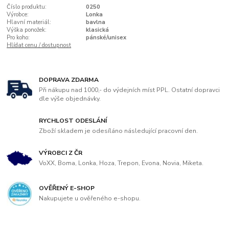
Číslo produktu:
0250
Výrobce:
Lonka
Hlavní materiál:
bavlna
Výška ponožek:
klasická
Pro koho:
pánské/unisex
Hlídat cenu / dostupnost
DOPRAVA ZDARMA
Při nákupu nad 1000,- do výdejních míst PPL. Ostatní dopravci
dle výše objednávky.
RYCHLOST ODESLÁNÍ
Zboží skladem je odesíláno následující pracovní den.
VÝROBCI Z ČR
VoXX, Boma, Lonka, Hoza, Trepon, Evona, Novia, Miketa.
OVĚŘENÝ E-SHOP
Nakupujete u ověřeného e-shopu.