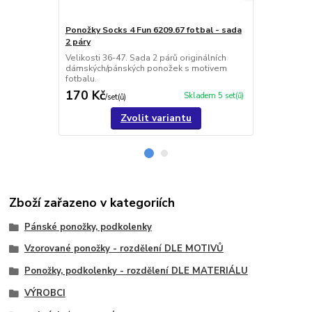
Ponožky Socks 4 Fun 6209.67 fotbal - sada
Poborský ko
2 páry
Velikost 37-
ponožky s m
Velikosti 36-47. Sada 2 párů originálních
dámských/pánských ponožek s motivem
fotbalu.
170 Kč
85 Kč
Skladem 5 set(ů)
/
set(ů)
/
pár(ů
Zvolit variantu
Zboží zařazeno v kategoriích
Pánské ponožky, podkolenky
Vzorované ponožky - rozdělení DLE MOTIVŮ
Ponožky, podkolenky - rozdělení DLE MATERIÁLU
VÝROBCI