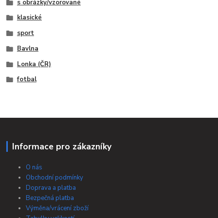
s obrázky/vzorované
klasické
sport
Bavlna
Lonka (ČR)
fotbal
Informace pro zákazníky
O nás
Obchodní podmínky
Doprava a platba
Bezpečná platba
Výměna/vrácení zboží