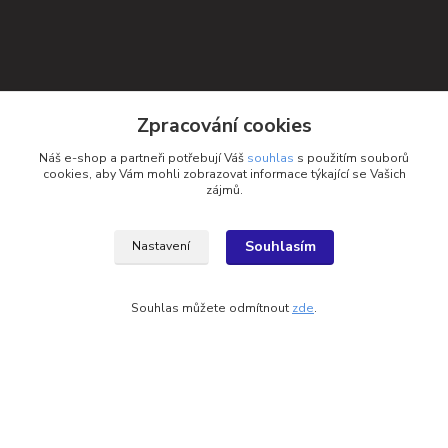
Zpracování cookies
Náš e-shop a partneři potřebují Váš
souhlas
s použitím souborů
cookies, aby Vám mohli zobrazovat informace týkající se Vašich
zájmů.
Souhlasím
Nastavení
Kontakty
Souhlas můžete odmítnout
zde
.
Petra Michniková
+420 732 552 122
info@ponozky.online