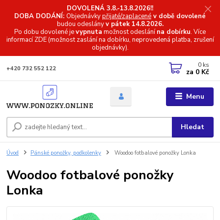
DOVOLENÁ 3.8.-13.8.2026!!
DOBA DODÁNÍ:
Objednávky
přijaté/zaplacené
v době dovolené
budou odeslány
v pátek 14.8.2026.
Po dobu dovolené je
vypnuta
možnost odeslání
na dobírku
. Více
informací
ZDE (možnost zaslání na dobírku, neprovedená platba, zrušení
objednávky).
0
ks
+420 732 552 122
za
0 Kč
Menu
Hledat
Úvod
Pánské ponožky, podkolenky
Woodoo fotbalové ponožky Lonka
Woodoo fotbalové ponožky
Lonka