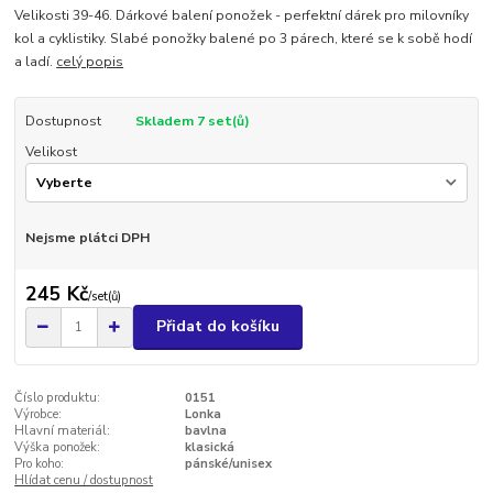
Velikosti 39-46. Dárkové balení ponožek - perfektní dárek pro milovníky
kol a cyklistiky. Slabé ponožky balené po 3 párech, které se k sobě hodí
a ladí.
celý popis
Dostupnost
Skladem 7 set(ů)
Velikost
Nejsme plátci DPH
245 Kč
/
set(ů)
Přidat do košíku
Číslo produktu:
0151
Výrobce:
Lonka
Hlavní materiál:
bavlna
Výška ponožek:
klasická
Pro koho:
pánské/unisex
Hlídat cenu / dostupnost