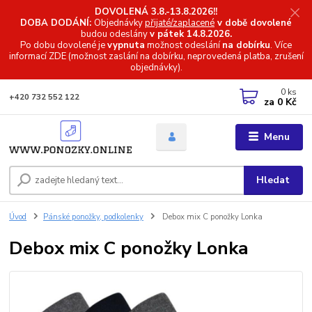
DOVOLENÁ 3.8.-13.8.2026!!
DOBA DODÁNÍ:
Objednávky
přijaté/zaplacené
v době dovolené
budou odeslány
v pátek 14.8.2026.
Po dobu dovolené je
vypnuta
možnost odeslání
na dobírku
. Více
informací
ZDE (možnost zaslání na dobírku, neprovedená platba, zrušení
objednávky).
0
ks
+420 732 552 122
za
0 Kč
Menu
Hledat
Úvod
Pánské ponožky, podkolenky
Debox mix C ponožky Lonka
Debox mix C ponožky Lonka