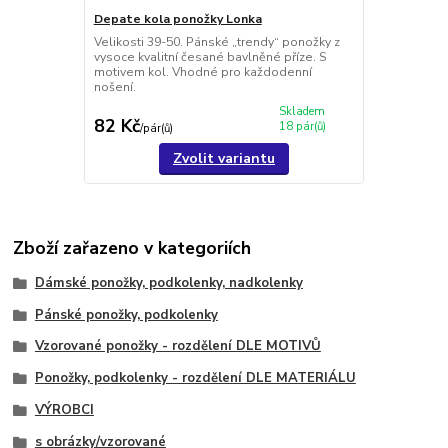
Depate kola ponožky Lonka
Velikosti 39-50. Pánské „trendy“ ponožky z
vysoce kvalitní česané bavlněné příze. S
motivem kol. Vhodné pro každodenní
nošení.
Skladem
82 Kč
18 pár(ů)
/
pár(ů)
Zvolit variantu
Zboží zařazeno v kategoriích
Dámské ponožky, podkolenky, nadkolenky
Pánské ponožky, podkolenky
Vzorované ponožky - rozdělení DLE MOTIVŮ
Ponožky, podkolenky - rozdělení DLE MATERIÁLU
VÝROBCI
s obrázky/vzorované