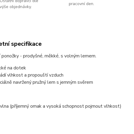
Ostatní dopravci dle
pracovní den.
výše objednávky.
tní specifikace
í ponožky - prodyšné, měkké, s volným lemem.
ké na dotek
ádí vlhkost a propouští vzduch
ciálně navržený pružný lem s jemným svěrem
lna (příjemný omak a vysoká schopnost pojmout vlhkost)