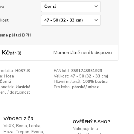
va
ikost
sme plátci DPH
 Kč
Momentálně není k dispozici
/
pár(ů)
roduktu:
H037-B
EAN kód:
8591743951923
e:
Hoza
Velikost:
47 - 50 (32 - 33 cm)
Černá
Hlavní materiál:
100% bavlna
ponožek:
klasická
Pro koho:
pánské/unisex
cenu / dostupnost
VÝROBCI Z ČR
OVĚŘENÝ E-SHOP
VoXX, Boma, Lonka,
Nakupujete u
Hoza, Trepon, Evona,