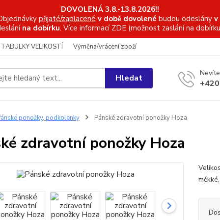
DOVOLENÁ 3.8.-13.8.2026!!
Objednávky
přijaté/zaplacené
v době dovolené
budou odeslány
v
eslání
na dobírku
. Více informací
ZDE (možnost zaslání na dobírku
TABULKY VELIKOSTÍ
Výměna/vrácení zboží
Nevíte
Hledat
+420
ánské ponožky, podkolenky
Pánské zdravotní ponožky Hoza
ké zdravotní ponožky Hoza
Veliko
měkké,
Dos