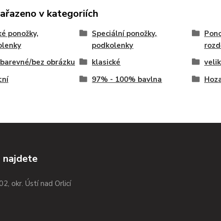
zařazeno v kategoriích
é ponožky,
Speciální ponožky,
Pono
olenky
podkolenky
rozd
barevné/bez obrázku
klasické
veli
tní
97% - 100% bavlna
Hoza
 najdete
02, okr. Ústí nad Orlicí