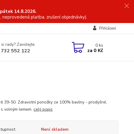
 pátek 14.8.2026.
, neprovedená platba, zrušení objednávky).
Přihlášení
 si rady? Zavolejte.
0
ks
za
0 Kč
 732 552 122
sti 39-50. Zdravotní ponožky ze 100% bavlny - prodyšné,
 s volným lemem.
celý popis
tupnost
Není skladem