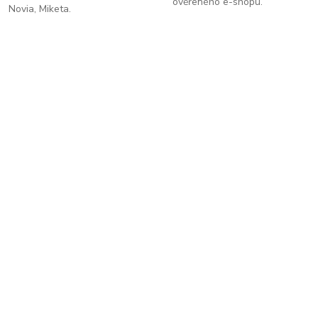
ověřeného e-shopu.
Novia, Miketa.