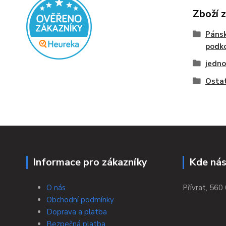
Zboží 
Pánsk
podk
jedno
Osta
Informace pro zákazníky
Kde nás
O nás
Přívrat, 560 
Obchodní podmínky
Doprava a platba
Bezpečná platba