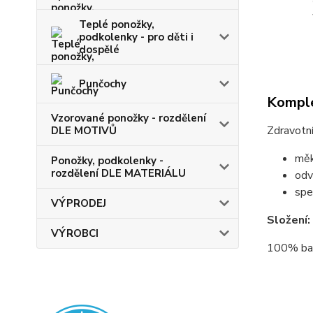
Teplé ponožky,
podkolenky - pro děti i
dospělé
Punčochy
Komple
Vzorované ponožky - rozdělení
Zdravotn
DLE MOTIVŮ
měk
Ponožky, podkolenky -
rozdělení DLE MATERIÁLU
odv
spe
VÝPRODEJ
Složení:
VÝROBCI
100% bav