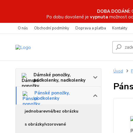
DOBA DODÁNÍ:
Po dobu dovolené je
vypnuta
možnost od
O nás
Obchodní podmínky
Doprava a platba
Kontakty
Úvod
P
Dámské ponožky,
podkolenky, nadkolenky
Páns
Pánské ponožky,
podkolenky
jednobarevné/bez obrázku
s obrázky/vzorované