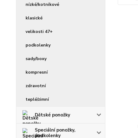
nízké/kotníkové
klasické
velikosti 47+
podkolenky
sady/boxy
kompresní
zdravotní
teplé/zimní
Dětské ponožky
Speciální ponožky,
podkolenky