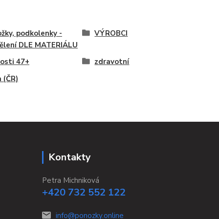
žky, podkolenky -
VÝROBCI
ělení DLE MATERIÁLU
kosti 47+
zdravotní
 (ČR)
Kontakty
Petra Michniková
+420 732 552 122
info@ponozky.online