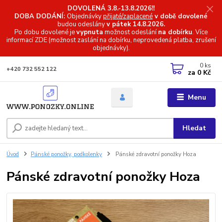
DOVOLENÁ 3.8.-13.8.2026!!
DOBA DODÁNÍ:
Objednávky
přijaté/zaplacené
v době dovolené
budou odeslány
v pátek 14.8.2026.
Po dobu dovolené je
vypnuta
možnost odeslání
na dobírku
. Více
informací
ZDE (možnost zaslání na dobírku, neprovedená platba, zrušení
objednávky).
0
ks
+420 732 552 122
za
0 Kč
Menu
Hledat
Úvod
Pánské ponožky, podkolenky
Pánské zdravotní ponožky Hoza
Pánské zdravotní ponožky Hoza