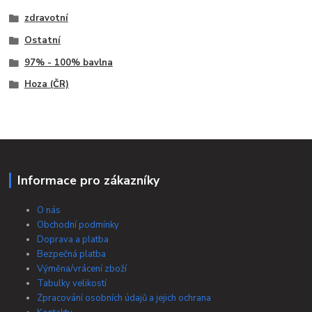
zdravotní
Ostatní
97% - 100% bavlna
Hoza (ČR)
Informace pro zákazníky
O nás
Obchodní podmínky
Doprava a platba
Bezpečná platba
Výměna/vrácení zboží
Tabulky velikostí
Zpracování osobních údajů a jejich ochrana