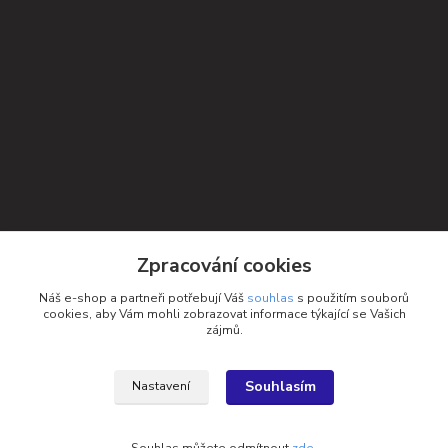
Kontakty
Zpracování cookies
Petra Michniková
Náš e-shop a partneři potřebují Váš
souhlas
s použitím souborů
+420 732 552 122
cookies, aby Vám mohli zobrazovat informace týkající se Vašich
zájmů.
info@ponozky.online
Souhlasím
Nastavení