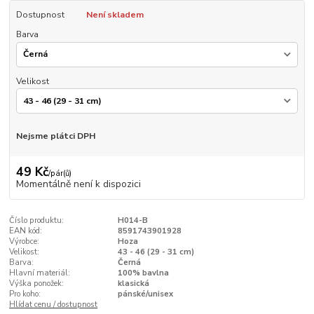
Dostupnost
Není skladem
Barva
Velikost
Nejsme plátci DPH
49 Kč
/
pár(ů)
Momentálně není k dispozici
Číslo produktu:
H014-B
EAN kód:
8591743901928
Výrobce:
Hoza
Velikost:
43 - 46 (29 - 31 cm)
Barva:
Černá
Hlavní materiál:
100% bavlna
Výška ponožek:
klasická
Pro koho:
pánské/unisex
Hlídat cenu / dostupnost