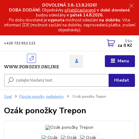
DOVOLENÁ 3.8.-13.8.2026!!
DOBA DODÁNÍ:
Objednávky
přijaté/zaplacené
v době dovolené
budou odeslány
v pátek 14.8.2026.
Po dobu dovolené je
vypnuta
možnost odeslání
na dobírku
. Více
informací
ZDE (možnost zaslání na dobírku, neprovedená platba, zrušení
objednávky).
0
ks
+420 732 552 122
za
0 Kč
Menu
Hledat
Úvod
Pánské ponožky, podkolenky
Ozák ponožky Trepon
Ozák ponožky Trepon