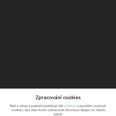
Kontakty
Zpracování cookies
Petra Michniková
Náš e-shop a partneři potřebují Váš
souhlas
s použitím souborů
+420 732 552 122
cookies, aby Vám mohli zobrazovat informace týkající se Vašich
zájmů.