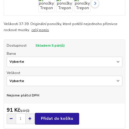
Velikosti 37-39. Originální ponožky, které potěší nejednoho příznivce
rockové muziky.
celý popis
Dostupnost
Skladem 5 pár(ů)
Barva
Velikost
Nejsme plátci DPH
91 Kč
/
pár(ů)
Přidat do košíku