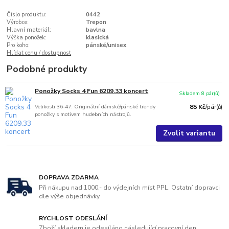
Číslo produktu:
0442
Výrobce:
Trepon
Hlavní materiál:
bavlna
Výška ponožek:
klasická
Pro koho:
pánské/unisex
Hlídat cenu / dostupnost
Podobné produkty
Ponožky Socks 4 Fun 6209.33 koncert
Skladem 8 pár(ů)
Velikosti 36-47. Originální dámské/pánské trendy
85 Kč
/
pár(ů)
ponožky s motivem hudebních nástrojů.
Zvolit variantu
DOPRAVA ZDARMA
Při nákupu nad 1000,- do výdejních míst PPL. Ostatní dopravci
dle výše objednávky.
RYCHLOST ODESLÁNÍ
Zboží skladem je odesíláno následující pracovní den.