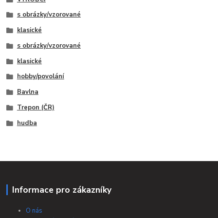
s obrázky/vzorované
klasické
s obrázky/vzorované
klasické
hobby/povolání
Bavlna
Trepon (ČR)
hudba
Informace pro zákazníky
O nás