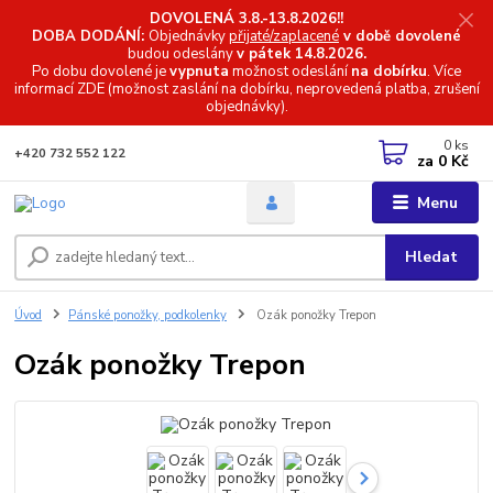
DOVOLENÁ 3.8.-13.8.2026!!
DOBA DODÁNÍ:
Objednávky
přijaté/zaplacené
v době dovolené
budou odeslány
v pátek 14.8.2026.
Po dobu dovolené je
vypnuta
možnost odeslání
na dobírku
. Více
informací
ZDE (možnost zaslání na dobírku, neprovedená platba, zrušení
objednávky).
0
ks
+420 732 552 122
za
0 Kč
Menu
Hledat
Úvod
Pánské ponožky, podkolenky
Ozák ponožky Trepon
Ozák ponožky Trepon