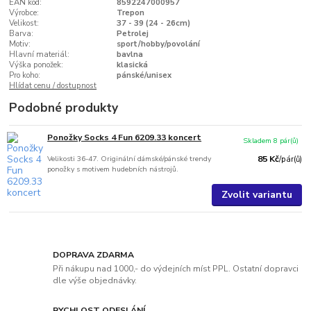
EAN kód:
8592247000957
Výrobce:
Trepon
Velikost:
37 - 39 (24 - 26cm)
Barva:
Petrolej
Motiv:
sport/hobby/povolání
Hlavní materiál:
bavlna
Výška ponožek:
klasická
Pro koho:
pánské/unisex
Hlídat cenu / dostupnost
Podobné produkty
Ponožky Socks 4 Fun 6209.33 koncert
Skladem 8 pár(ů)
Velikosti 36-47. Originální dámské/pánské trendy
85 Kč
/
pár(ů)
ponožky s motivem hudebních nástrojů.
Zvolit variantu
DOPRAVA ZDARMA
Při nákupu nad 1000,- do výdejních míst PPL. Ostatní dopravci
dle výše objednávky.
RYCHLOST ODESLÁNÍ