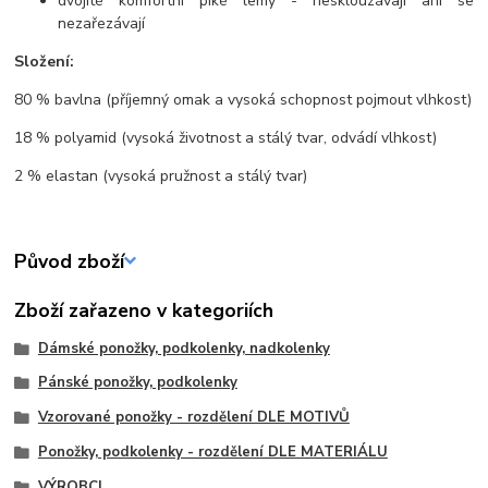
dvojité komfortní piké lemy - nesklouzávají ani se
nezařezávají
Složení:
80 % bavlna (příjemný omak a vysoká schopnost pojmout vlhkost)
18 % polyamid (vysoká životnost a stálý tvar, odvádí vlhkost)
2 % elastan (vysoká pružnost a stálý tvar)
Původ zboží
Zboží zařazeno v kategoriích
Dámské ponožky, podkolenky, nadkolenky
Pánské ponožky, podkolenky
Vzorované ponožky - rozdělení DLE MOTIVŮ
Ponožky, podkolenky - rozdělení DLE MATERIÁLU
VÝROBCI