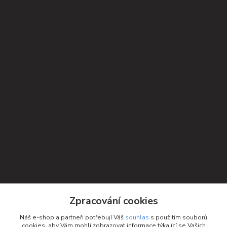
Kontakty
Zpracování cookies
Petra Michniková
Náš e-shop a partneři potřebují Váš
souhlas
s použitím souborů
+420 732 552 122
cookies, aby Vám mohli zobrazovat informace týkající se Vašich