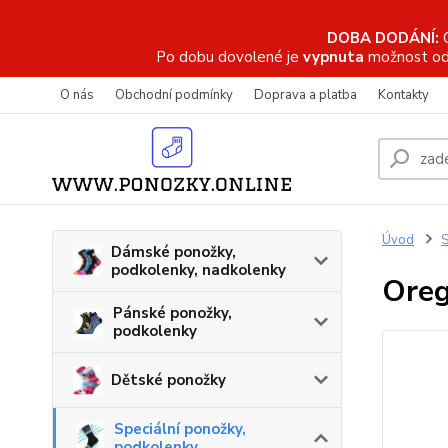
DOBA DODÁNÍ:
Po dobu dovolené je
vypnuta
možnost od
O nás
Obchodní podmínky
Doprava a platba
Kontakty
Úvod
S
Dámské ponožky,
podkolenky, nadkolenky
Oreg
Pánské ponožky,
podkolenky
Dětské ponožky
Speciální ponožky,
podkolenky