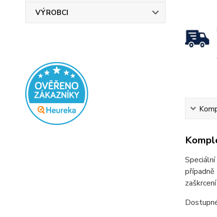
VÝROBCI
Kompl
Komple
Speciáln
případně
zaškrcení
Dostupné