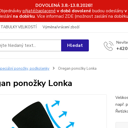
DOVOLENÁ 3.8.-13.8.2026!!
Objednávky
přijaté/zaplacené
v době dovolené
budou odeslány
v
eslání
na dobírku
. Více informací
ZDE (možnost zaslání na dobírku
TABULKY VELIKOSTÍ
Výměna/vrácení zboží
Nevíte
Hledat
+420
peciální ponožky, podkolenky
Oregan ponožky Lonka
an ponožky Lonka
Veliko
např. p
Řetízk