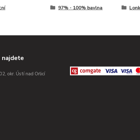
tní
97% - 100% bavlna
Lonk
 najdete
02, okr. Ústí nad Orlicí