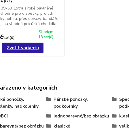
 2 páry
i 39-58. Extra široké bavlněné
vhodné pro diabetiky, pro lidi
toky nohou, přes obvazy, bandáže
jsou vhodné pro úzká chodidla.
Skladem
č
18 set(ů)
/
set(ů)
Zvolit variantu
zařazeno v kategoriích
ké ponožky,
Pánské ponožky,
Spec
lenky, nadkolenky
podkolenky
podk
BCI
jednobarevné/bez obrázku
klas
barevné/bez obrázku
klasické
veli