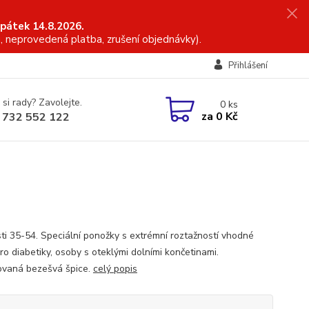
 pátek 14.8.2026.
, neprovedená platba, zrušení objednávky).
Přihlášení
 si rady? Zavolejte.
0
ks
za
0 Kč
 732 552 122
sti 35-54. Speciální ponožky s extrémní roztažností vhodné
ro diabetiky, osoby s oteklými dolními končetinami.
ovaná bezešvá špice.
celý popis