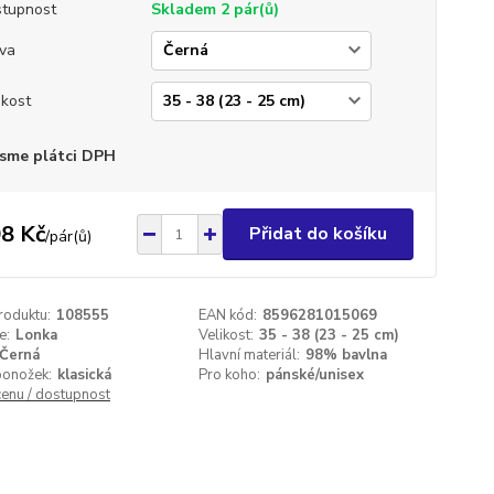
tupnost
Skladem 2 pár(ů)
va
ikost
sme plátci DPH
8 Kč
Přidat do košíku
/
pár(ů)
roduktu:
108555
EAN kód:
8596281015069
e:
Lonka
Velikost:
35 - 38 (23 - 25 cm)
Černá
Hlavní materiál:
98% bavlna
ponožek:
klasická
Pro koho:
pánské/unisex
cenu / dostupnost