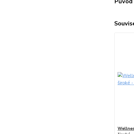
Původ 
Souvise
Wellne