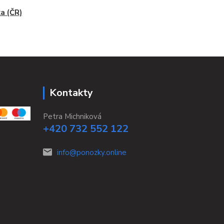
a (ČR)
Kontakty
Petra Michniková
+420 732 552 122
info@ponozky.online