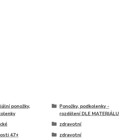
iální ponožky,
Ponožky, podkolenky -
olenky
rozdělení DLE MATERIÁLU
ické
zdravotní
kosti 47+
zdravotní