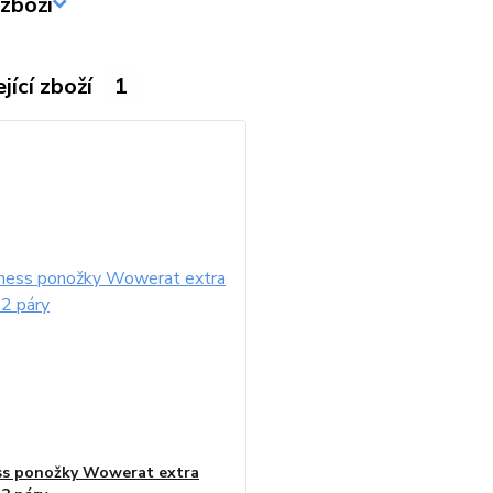
zboží
jící zboží
1
ss ponožky Wowerat extra