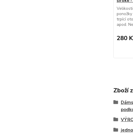
široké -
Velikost
ponožky 
trpící o
apod. Ne
280 K
Zboží 
Dáms
podko
VÝRO
jedno