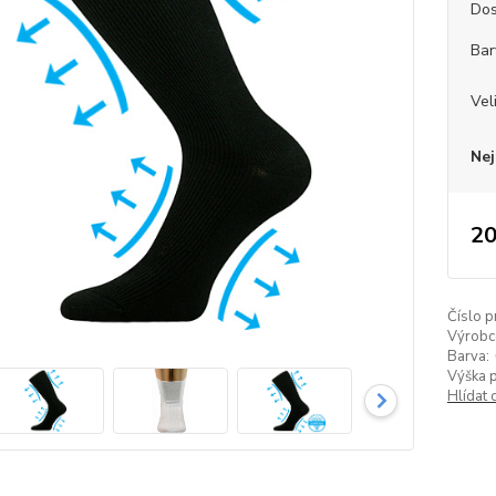
Dos
Bar
Vel
Nej
20
Číslo p
Výrobc
Barva:
Výška 
Hlídat 