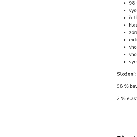
98 
vys
řet
kla
zdr
ext
vho
vho
vyr
Složení:
98 % bav
2 % elast