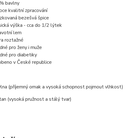
% bavlny
oce kvalitní zpracování
ízkovaná bezešvá špice
sická výška - cca do 1/2 lýtek
avotní lem
ra roztažné
dné pro ženy i muže
dné pro diabetiky
obeno v České republice
lna (příjemný omak a vysoká schopnost pojmout vlhkost)
an (vysoká pružnost a stálý tvar)