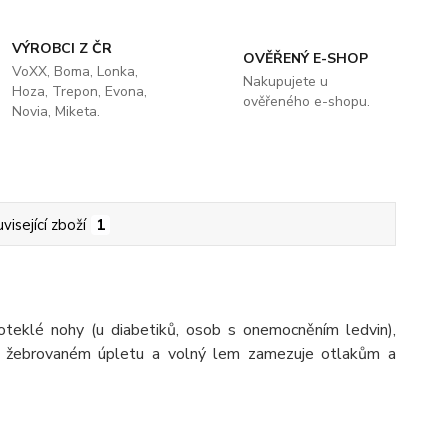
VÝROBCI Z ČR
OVĚŘENÝ E-SHOP
VoXX, Boma, Lonka,
Nakupujete u
Hoza, Trepon, Evona,
ověřeného e-shopu.
Novia, Miketa.
visející zboží
1
 oteklé nohy (u diabetiků, osob s onemocněním ledvin),
 v žebrovaném úpletu a volný lem zamezuje otlakům a