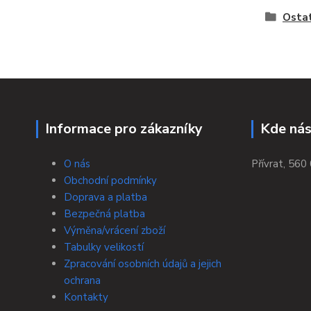
Osta
Informace pro zákazníky
Kde nás
O nás
Přívrat, 560 
Obchodní podmínky
Doprava a platba
Bezpečná platba
Výměna/vrácení zboží
Tabulky velikostí
Zpracování osobních údajů a jejich
ochrana
Kontakty