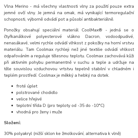
Vlna Merino - má všechny vlastnosti vlny za použití pouze extra
jemné ovčí vlny. Je jemná na omak, má vynikající termoregulační
schopnosti, výborně odvádí pot a působí antibakteriálně.
Ponožky obsahují speciální materiál CoolMax® - jedná se o
čtyřkanálkové polyesterové vlákno Dacron, vodoodpudivé,
nenasákavé, velmi rychle odvádí vlhkost z pokožky na horní vrstvu
materiálu. Tam Coolmax rychleji než jiné textilie odvádí vhlkost
odpařováním a reguluje tělesnou teplotu. Coolmax zachovává kůži
při aktivním pohybu permanentně v suchu a teple a udržuje na
těle souvislou vzduchovou vrtstvu tepelně stabilní v chladném i
teplém prostředí. Coolmax je měkký a hebký na dotek.
froté úplet
polstrované chodidlo
velice hřejivé
teplotní třída D (pro teploty od -35 do -10°C)
vhodná pro ženy i muže
Složení:
30% polyakryl (nižší sklon ke žmolkování, alternativa k vlně)