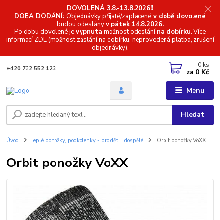
DOVOLENÁ 3.8.-13.8.2026!!
DOBA DODÁNÍ:
Objednávky
přijaté/zaplacené
v době dovolené
budou odeslány
v pátek 14.8.2026.
Po dobu dovolené je
vypnuta
možnost odeslání
na dobírku
. Více
informací
ZDE (možnost zaslání na dobírku, neprovedená platba, zrušení
objednávky).
0
ks
+420 732 552 122
za
0 Kč
Menu
Hledat
Úvod
Teplé ponožky, podkolenky - pro děti i dospělé
Orbit ponožky VoXX
Orbit ponožky VoXX