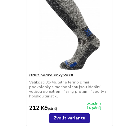
Orbit podkolenky VoXX
Velikosti 35-46. Silné termo zimní
podkolenky s merino vlnou jsou ideální
volbou do extrémní zimy, pro zimní sporty i
horskou turistiku.
Skladem
212 Kč
14 pár(ů)
/
pár(ů)
Zvolit variantu