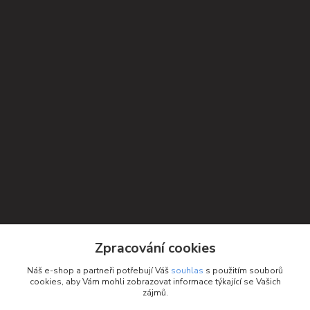
Zpracování cookies
Náš e-shop a partneři potřebují Váš
souhlas
s použitím souborů
cookies, aby Vám mohli zobrazovat informace týkající se Vašich
zájmů.