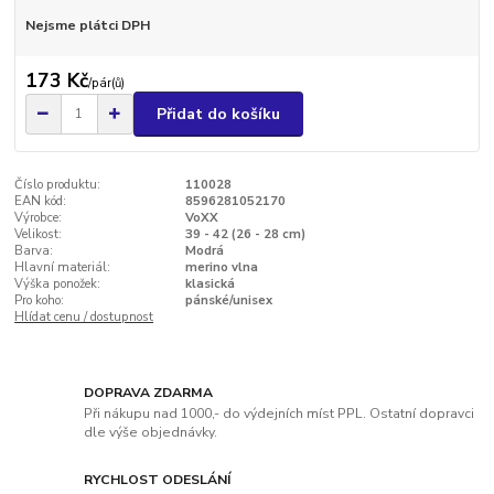
Nejsme plátci DPH
173 Kč
/
pár(ů)
Přidat do košíku
Číslo produktu:
110028
EAN kód:
8596281052170
Výrobce:
VoXX
Velikost:
39 - 42 (26 - 28 cm)
Barva:
Modrá
Hlavní materiál:
merino vlna
Výška ponožek:
klasická
Pro koho:
pánské/unisex
Hlídat cenu / dostupnost
DOPRAVA ZDARMA
Při nákupu nad 1000,- do výdejních míst PPL. Ostatní dopravci
dle výše objednávky.
RYCHLOST ODESLÁNÍ