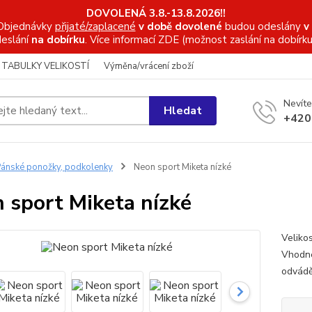
DOVOLENÁ 3.8.-13.8.2026!!
Objednávky
přijaté/zaplacené
v době dovolené
budou odeslány
v
eslání
na dobírku
. Více informací
ZDE (možnost zaslání na dobírku
TABULKY VELIKOSTÍ
Výměna/vrácení zboží
Nevíte
Hledat
+420
ánské ponožky, podkolenky
Neon sport Miketa nízké
 sport Miketa nízké
Veliko
Vhodné 
odvádě