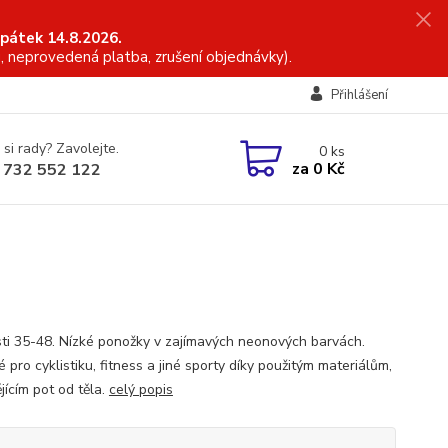
 pátek 14.8.2026.
, neprovedená platba, zrušení objednávky).
Přihlášení
 si rady? Zavolejte.
0
ks
za
0 Kč
 732 552 122
sti 35-48. Nízké ponožky v zajímavých neonových barvách.
pro cyklistiku, fitness a jiné sporty díky použitým materiálům,
jícím pot od těla.
celý popis