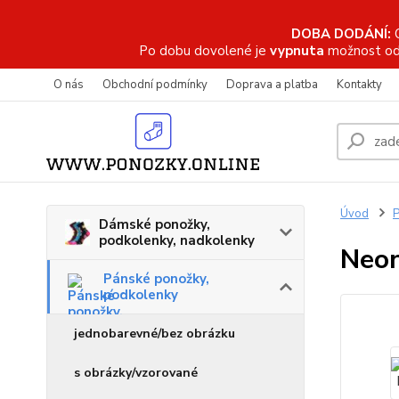
DOBA DODÁNÍ:
Po dobu dovolené je
vypnuta
možnost od
O nás
Obchodní podmínky
Doprava a platba
Kontakty
Úvod
P
Dámské ponožky,
podkolenky, nadkolenky
Neon
Pánské ponožky,
podkolenky
jednobarevné/bez obrázku
s obrázky/vzorované