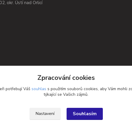
02, okr. Ústí nad Orlicí
Zpracování cookies
eři potřebují Váš
souhlas
s použitím souborů cookies, aby Vám mohli z
týkající se Vašich zájmů.
Souhlasím
Nastavení