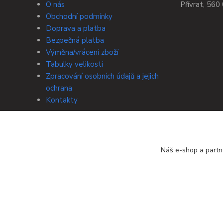
O nás
Přívrat, 560 
Obchodní podmínky
Doprava a platba
Bezpečná platba
Výměna/vrácení zboží
Tabulky velikostí
Zpracování osobních údajů a jejich
ochrana
Kontakty
Náš e-shop a partn