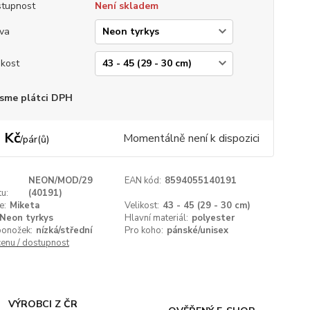
tupnost
Není skladem
va
ikost
sme plátci DPH
 Kč
Momentálně není k dispozici
/
pár(ů)
NEON/MOD/29
EAN kód:
8594055140191
u:
(40191)
e:
Miketa
Velikost:
43 - 45 (29 - 30 cm)
Neon tyrkys
Hlavní materiál:
polyester
ponožek:
nízká/střední
Pro koho:
pánské/unisex
cenu / dostupnost
VÝROBCI Z ČR