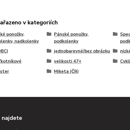
zařazeno v kategoriích
ké ponožky,
Pánské ponožky,
Spec
lenky, nadkolenky
podkolenky
podk
BCI
jednobarevné/bez obrázku
nízk
/kotníkové
velikosti 47+
Cykl
ster
Miketa (ČR)
 najdete