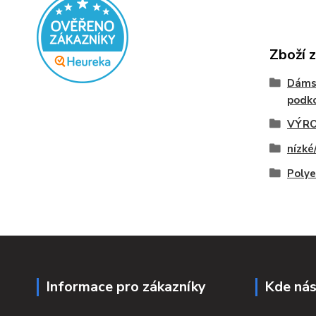
Zboží 
Dáms
podko
VÝRO
nízké
Polye
Informace pro zákazníky
Kde nás