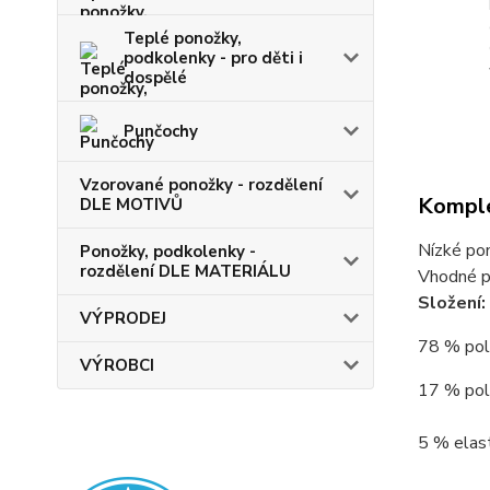
Teplé ponožky,
podkolenky - pro děti i
dospělé
Punčochy
Vzorované ponožky - rozdělení
Komple
DLE MOTIVŮ
Nízké pon
Ponožky, podkolenky -
rozdělení DLE MATERIÁLU
Vhodné pr
Složení:
VÝPRODEJ
78 % poly
VÝROBCI
17 % poly
5 % elast