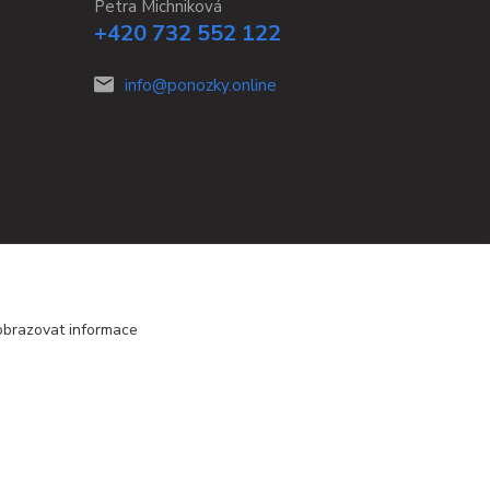
Petra Michniková
+420 732 552 122
info@ponozky.online
obrazovat informace