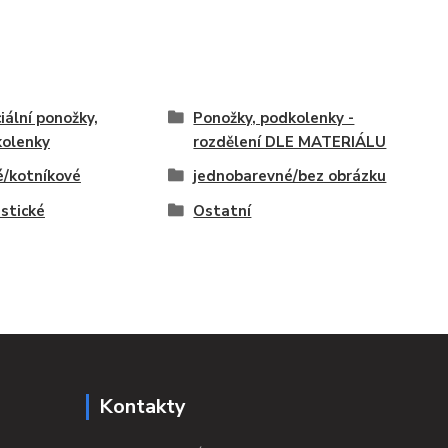
iální ponožky,
Ponožky, podkolenky -
olenky
rozdělení DLE MATERIÁLU
é/kotníkové
jednobarevné/bez obrázku
istické
Ostatní
Kontakty