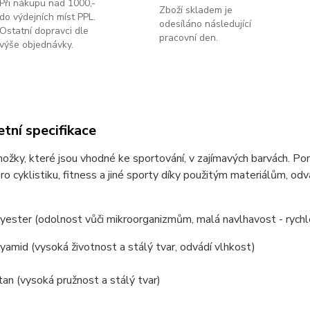
Při nákupu nad 1000,-
Zboží skladem je
do výdejních míst PPL.
odesíláno následující
Ostatní dopravci dle
pracovní den.
výše objednávky.
tní specifikace
ožky, které jsou vhodné ke sportování, v zajímavých barvách. Po
o cyklistiku, fitness a jiné sporty díky použitým materiálům, odv
ester (odolnost vůči mikroorganizmům, malá navlhavost - rychl
amid (vysoká životnost a stálý tvar, odvádí vlhkost)
an (vysoká pružnost a stálý tvar)