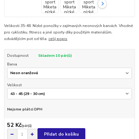
Velikosti 35-48. Nízké ponožky v zajímavých neonových barvách. Vhodné
pro cyklistiku, fitness a jiné sporty díky použitým materiálům,
odvádějícím pot od těla.
celý popis
Dostupnost
Skladem 10 pár(ů)
Barva
Velikost
Nejsme plátci DPH
52 Kč
/
pár(ů)
Přidat do košíku