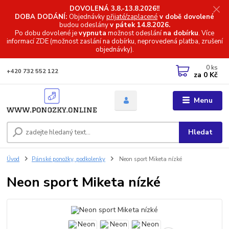
DOVOLENÁ 3.8.-13.8.2026!!
DOBA DODÁNÍ:
Objednávky
přijaté/zaplacené
v době dovolené
budou odeslány
v pátek 14.8.2026.
Po dobu dovolené je
vypnuta
možnost odeslání
na dobírku
. Více
informací
ZDE (možnost zaslání na dobírku, neprovedená platba, zrušení
objednávky).
0
ks
+420 732 552 122
za
0 Kč
Menu
Hledat
Úvod
Pánské ponožky, podkolenky
Neon sport Miketa nízké
Neon sport Miketa nízké