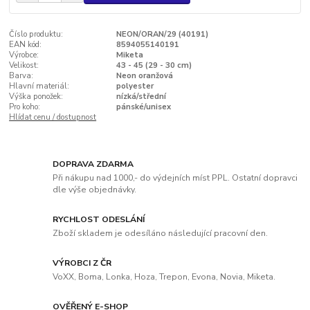
Číslo produktu:
NEON/ORAN/29 (40191)
EAN kód:
8594055140191
Výrobce:
Miketa
Velikost:
43 - 45 (29 - 30 cm)
Barva:
Neon oranžová
Hlavní materiál:
polyester
Výška ponožek:
nízká/střední
Pro koho:
pánské/unisex
Hlídat cenu / dostupnost
DOPRAVA ZDARMA
Při nákupu nad 1000,- do výdejních míst PPL. Ostatní dopravci
dle výše objednávky.
RYCHLOST ODESLÁNÍ
Zboží skladem je odesíláno následující pracovní den.
VÝROBCI Z ČR
VoXX, Boma, Lonka, Hoza, Trepon, Evona, Novia, Miketa.
OVĚŘENÝ E-SHOP