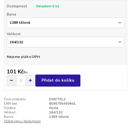
Dostupnost
Skladem 5 ks
Barva
Velikost
Nejsme plátci DPH
101 Kč
/
ks
Přidat do košíku
Číslo produktu:
D06/TEL2
EAN kód:
8590795400601
Výrobce:
Novia
Velikost:
164/132
Barva:
1389 tělová
Hlídat cenu / dostupnost