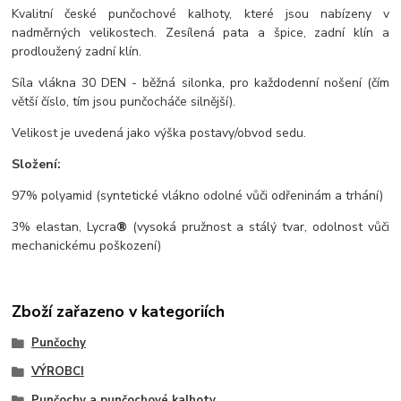
Kvalitní české punčochové kalhoty, které jsou nabízeny v
nadměrných velikostech. Zesílená pata a špice, zadní klín a
prodloužený zadní klín.
Síla vlákna 30 DEN - běžná silonka, pro každodenní nošení (čím
větší číslo, tím jsou punčocháče silnější).
Velikost je uvedená jako výška postavy/obvod sedu.
Složení:
97% polyamid (syntetické vlákno odolné vůči odřeninám a trhání)
3% elastan, Lycra
®
(vysoká pružnost a stálý tvar, odolnost vůči
mechanickému poškození)
Zboží zařazeno v kategoriích
Punčochy
VÝROBCI
Punčochy a punčochové kalhoty