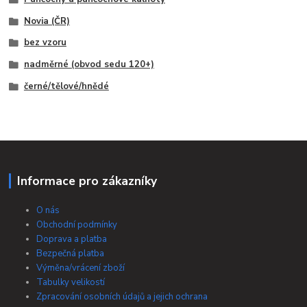
Novia (ČR)
bez vzoru
nadměrné (obvod sedu 120+)
černé/tělové/hnědé
Informace pro zákazníky
O nás
Obchodní podmínky
Doprava a platba
Bezpečná platba
Výměna/vrácení zboží
Tabulky velikostí
Zpracování osobních údajů a jejich ochrana