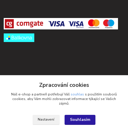
Kontakty
Zpracování cookies
Petra Michniková
Náš e-shop a partneři potřebují Váš
souhlas
s použitím souborů
+420 732 552 122
cookies, aby Vám mohli zobrazovat informace týkající se Vašich
zájmů.
info@ponozky.online
Souhlasím
Nastavení