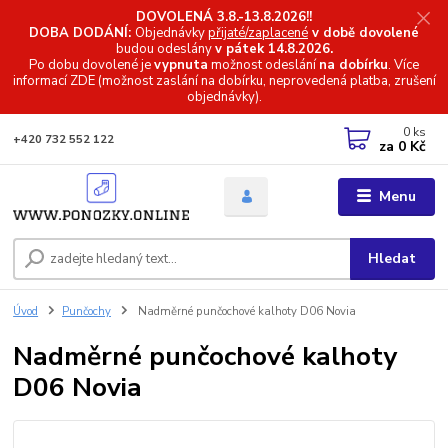
DOVOLENÁ 3.8.-13.8.2026!!
DOBA DODÁNÍ:
Objednávky
přijaté/zaplacené
v době dovolené
budou odeslány
v pátek 14.8.2026.
Po dobu dovolené je
vypnuta
možnost odeslání
na dobírku
. Více
informací
ZDE (možnost zaslání na dobírku, neprovedená platba, zrušení
objednávky).
0
ks
+420 732 552 122
za
0 Kč
Menu
Hledat
Úvod
Punčochy
Nadměrné punčochové kalhoty D06 Novia
Nadměrné punčochové kalhoty
D06 Novia