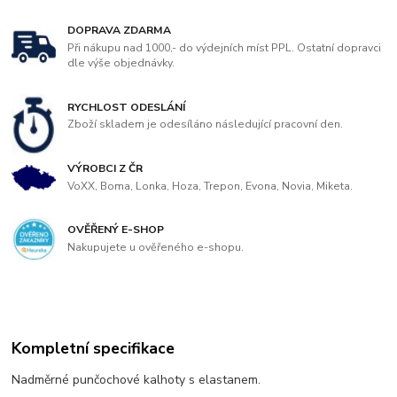
DOPRAVA ZDARMA
Při nákupu nad 1000,- do výdejních míst PPL. Ostatní dopravci
dle výše objednávky.
RYCHLOST ODESLÁNÍ
Zboží skladem je odesíláno následující pracovní den.
VÝROBCI Z ČR
VoXX, Boma, Lonka, Hoza, Trepon, Evona, Novia, Miketa.
OVĚŘENÝ E-SHOP
Nakupujete u ověřeného e-shopu.
Kompletní specifikace
Nadměrné punčochové kalhoty s elastanem.