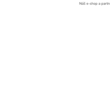
Dáms
Náš e-shop a partn
podko
Polya
Informace pro zákazníky
Kde nás
O nás
Přívrat, 560 
Obchodní podmínky
Doprava a platba
Bezpečná platba
Výměna/vrácení zboží
Tabulky velikostí
Zpracování osobních údajů a jejich
ochrana