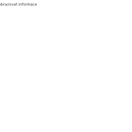
OBCI
podkolenky/nadkolenky
obrazovat informace
Kontakty
Petra Michniková
+420 732 552 122
info@ponozky.online