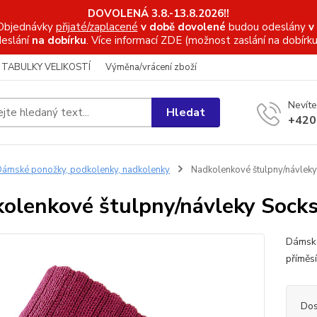
DOVOLENÁ 3.8.-13.8.2026!!
Objednávky
přijaté/zaplacené
v době dovolené
budou odeslány
v
eslání
na dobírku
. Více informací
ZDE (možnost zaslání na dobírku
TABULKY VELIKOSTÍ
Výměna/vrácení zboží
Nevíte
Hledat
+420
ámské ponožky, podkolenky, nadkolenky
Nadkolenkové štulpny/návleky
olenkové štulpny/návleky Socks
Dámské
příměs
Dos