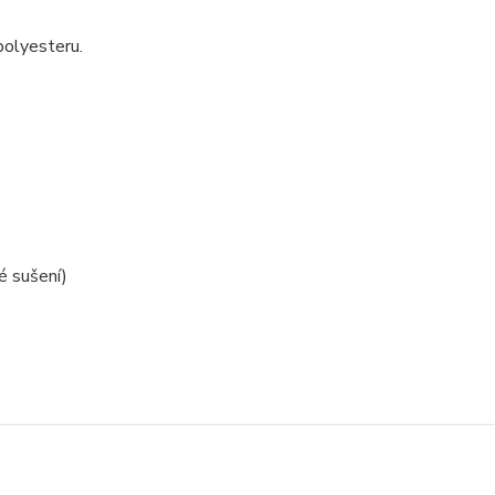
polyesteru.
é sušení)