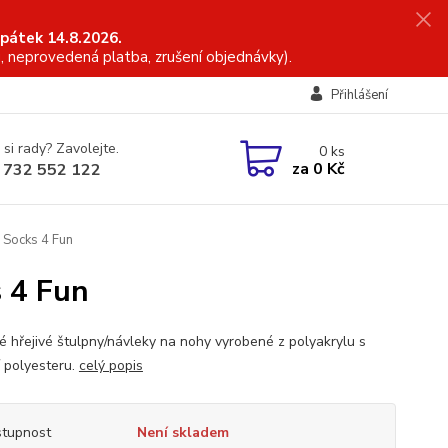
 pátek 14.8.2026.
, neprovedená platba, zrušení objednávky).
Přihlášení
 si rady? Zavolejte.
0
ks
za
0 Kč
 732 552 122
 Socks 4 Fun
 4 Fun
 hřejivé štulpny/návleky na nohy vyrobené z polyakrylu s
í polyesteru.
celý popis
tupnost
Není skladem