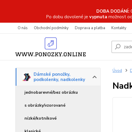
DOBA DODÁNÍ:
Po dobu dovolené je
vypnuta
možnost od
O nás
Obchodní podmínky
Doprava a platba
Kontakty
Úvod
D
Dámské ponožky,
podkolenky, nadkolenky
Nadk
jednobarevné/bez obrázku
s obrázky/vzorované
nízké/kotníkové
klasické