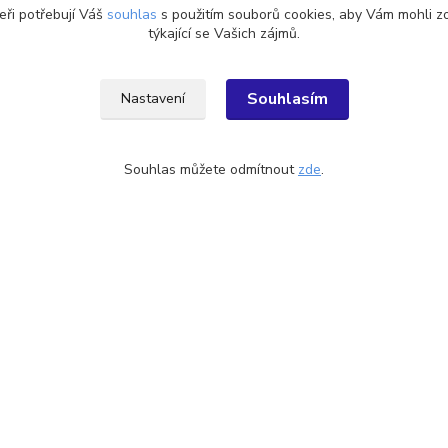
ké ponožky,
Ponožky, podkolenky -
VÝR
eři potřebují Váš
souhlas
s použitím souborů cookies, aby Vám mohli z
lenky, nadkolenky
rozdělení DLE MATERIÁLU
týkající se Vašich zájmů.
kryl, Akryl
Socks 4 Fun (DE)
Souhlasím
Nastavení
Souhlas můžete odmítnout
zde
.
 najdete
02, okr. Ústí nad Orlicí