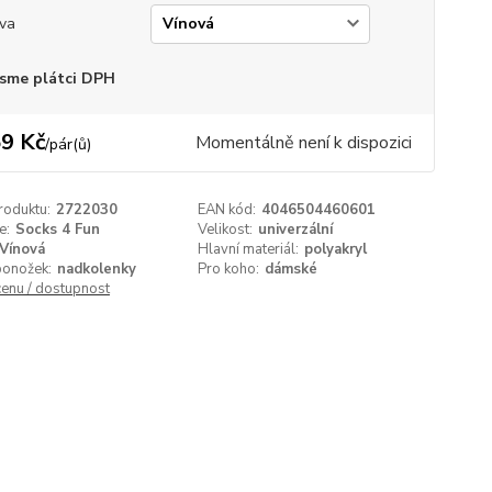
va
sme plátci DPH
9 Kč
Momentálně není k dispozici
/
pár(ů)
roduktu:
2722030
EAN kód:
4046504460601
e:
Socks 4 Fun
Velikost:
univerzální
Vínová
Hlavní materiál:
polyakryl
ponožek:
nadkolenky
Pro koho:
dámské
cenu / dostupnost