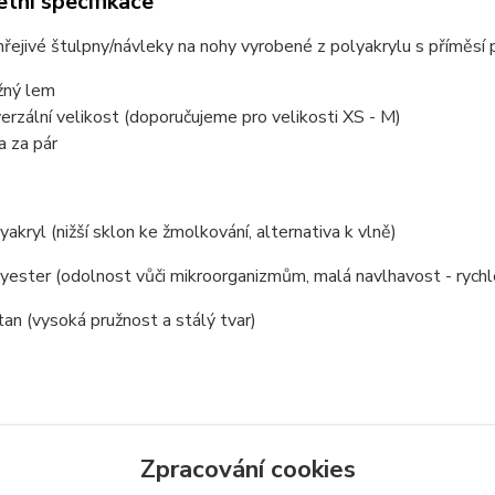
tní specifikace
ejivé štulpny/návleky na nohy vyrobené z polyakrylu s příměsí 
žný lem
verzální velikost (doporučujeme pro velikosti XS - M)
a za pár
akryl (nižší sklon ke žmolkování, alternativa k vlně)
ester (odolnost vůči mikroorganizmům, malá navlhavost - rychl
an (vysoká pružnost a stálý tvar)
zařazeno v kategoriích
Zpracování cookies