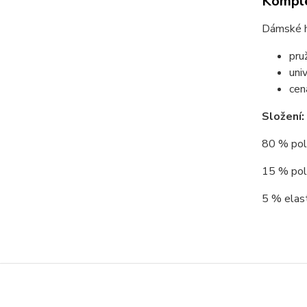
Komple
Dámské hř
pru
uni
cen
Složení:
80 % poly
15 % poly
5 % elast
Zboží 