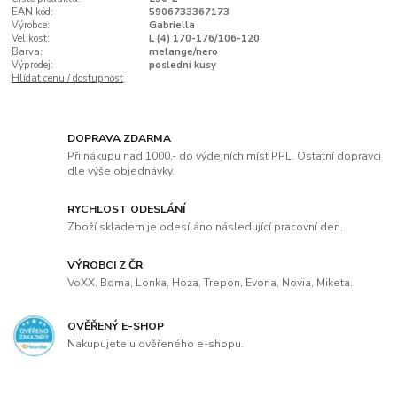
EAN kód:
5906733367173
Výrobce:
Gabriella
Velikost:
L (4) 170-176/106-120
Barva:
melange/nero
Výprodej:
poslední kusy
Hlídat cenu / dostupnost
DOPRAVA ZDARMA
Při nákupu nad 1000,- do výdejních míst PPL. Ostatní dopravci
dle výše objednávky.
RYCHLOST ODESLÁNÍ
Zboží skladem je odesíláno následující pracovní den.
VÝROBCI Z ČR
VoXX, Boma, Lonka, Hoza, Trepon, Evona, Novia, Miketa.
OVĚŘENÝ E-SHOP
Nakupujete u ověřeného e-shopu.