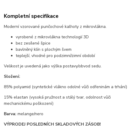
Kompletní specifikace
Moderní vzorované punčochové kalhoty z mikrovlákna.
vyrobené z mikrovlákna technologií 3D
bez zesílené špice
bavlněný klín s plochým švem
teplejší, vhodné pro podzimní/zimní období
Velikost je uvedená jako výška postavy/obvod sedu.
Složení:
85% polyamid (syntetické vlákno odolné vůči odřeninám a trhání)
15% elastan (vysoká pružnost a stálý tvar, odolnost vůči
mechanickému poškození)
Barva:
melange/nero
VÝPRODEJ POSLEDNÍCH SKLADOVÝCH ZÁSOB!