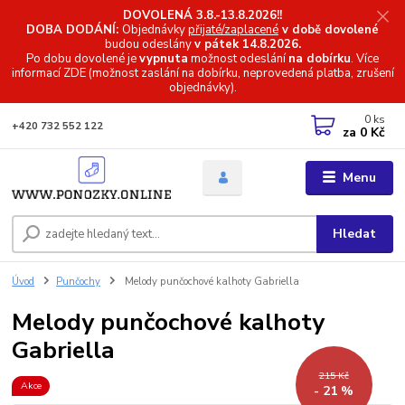
DOVOLENÁ 3.8.-13.8.2026!!
DOBA DODÁNÍ:
Objednávky
přijaté/zaplacené
v době dovolené
budou odeslány
v pátek 14.8.2026.
Po dobu dovolené je
vypnuta
možnost odeslání
na dobírku
. Více
informací
ZDE (možnost zaslání na dobírku, neprovedená platba, zrušení
objednávky).
0
ks
+420 732 552 122
za
0 Kč
Menu
Hledat
Úvod
Punčochy
Melody punčochové kalhoty Gabriella
Melody punčochové kalhoty
Gabriella
215 Kč
Akce
- 21 %