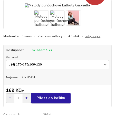
Moderní vzorované punčochové kalhoty z mikrovlákna.
celý popis
Dostupnost
Skladem 1 ks
Velikost
Nejsme plátci DPH
169 Kč
/
ks
Přidat do košíku
Číslo produktu:
296-L