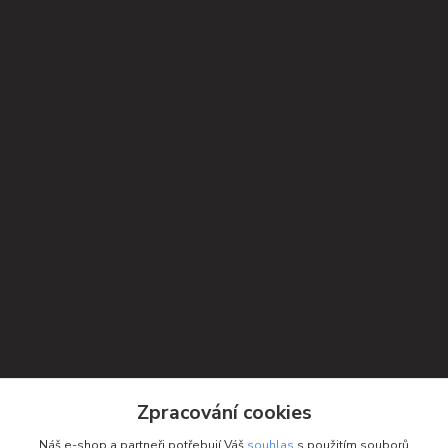
Zpracování cookies
Náš e-shop a partneři potřebují Váš
souhlas
s použitím souborů