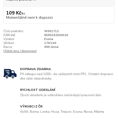
109 Kč
/
ks
Momentálně není k dispozici
Číslo produktu:
W001712
EAN kód:
8590182500020
Výrobce:
Evona
Velikost:
170/140
Barva:
999 černá
Hlídat cenu / dostupnost
DOPRAVA ZDARMA
Při nákupu nad 1000,- do výdejních míst PPL. Ostatní dopravci
dle výše objednávky.
RYCHLOST ODESLÁNÍ
Zboží skladem je odesíláno následující pracovní den.
VÝROBCI Z ČR
VoXX, Boma, Lonka, Hoza, Trepon, Evona, Novia, Miketa.