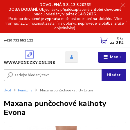
DOVOLENÁ 3.8.-13.8.2026!!
DOBA DODÁNÍ:
Objednávky
přijaté/zaplacené
v době dovolené
budou odeslány
v pátek 14.8.2026.
Po dobu dovolené je
vypnuta
možnost odeslání
na dobírku
. Více
informací
ZDE (možnost zaslání na dobírku, neprovedená platba, zrušení
objednávky).
0
ks
+420 732 552 122
za
0 Kč
Menu
Hledat
Úvod
Punčochy
Maxana punčochové kalhoty Evona
Maxana punčochové kalhoty
Evona