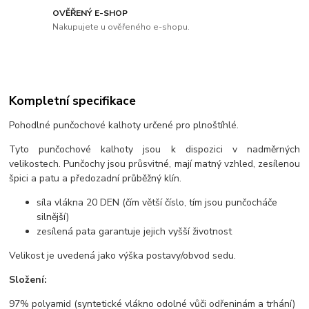
OVĚŘENÝ E-SHOP
Nakupujete u ověřeného e-shopu.
Kompletní specifikace
Pohodlné punčochové kalhoty určené pro plnoštíhlé.
Tyto punčochové kalhoty jsou k dispozici v nadměrných
velikostech. Punčochy jsou průsvitné, mají matný vzhled, zesílenou
špici a patu a předozadní průběžný klín.
síla vlákna 20 DEN (čím větší číslo, tím jsou punčocháče
silnější)
zesílená pata garantuje jejich vyšší životnost
Velikost je uvedená jako výška postavy/obvod sedu.
Složení:
97% polyamid (syntetické vlákno odolné vůči odřeninám a trhání)