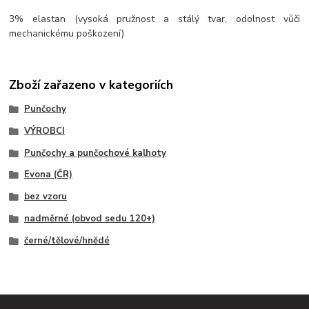
3% elastan (vysoká pružnost a stálý tvar, odolnost vůči
mechanickému poškození)
Zboží zařazeno v kategoriích
Punčochy
VÝROBCI
Punčochy a punčochové kalhoty
Evona (ČR)
bez vzoru
nadměrné (obvod sedu 120+)
černé/tělové/hnědé