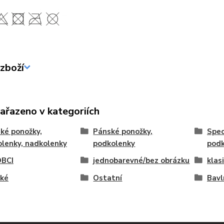
zboží
zařazeno v kategoriích
ké ponožky,
Pánské ponožky,
Spec
lenky, nadkolenky
podkolenky
podk
BCI
jednobarevné/bez obrázku
klas
cké
Ostatní
Bavl