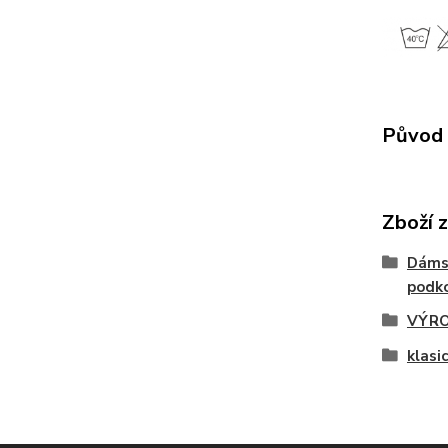
Původ 
Zboží 
Dáms
podko
VÝRO
klasi