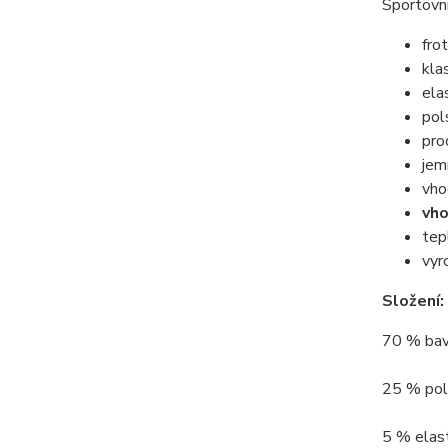
Sportovní
fro
kla
ela
pol
pro
jem
vho
vho
tep
vyr
Složení:
70 % bav
25 % poly
5 % elast