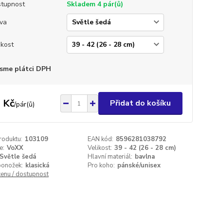
tupnost
Skladem 4 pár(ů)
va
ikost
sme plátci DPH
 Kč
Přidat do košíku
/
pár(ů)
roduktu:
103109
EAN kód:
8596281038792
e:
VoXX
Velikost:
39 - 42 (26 - 28 cm)
Světle šedá
Hlavní materiál:
bavlna
ponožek:
klasická
Pro koho:
pánské/unisex
cenu / dostupnost