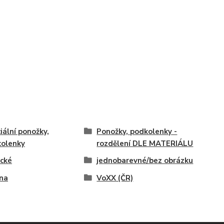
iální ponožky,
Ponožky, podkolenky -
olenky
rozdělení DLE MATERIÁLU
ické
jednobarevné/bez obrázku
na
VoXX (ČR)