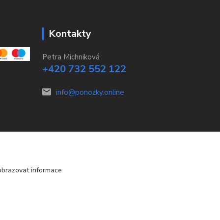
Kontakty
Petra Michniková
+420 732 552 122
info@ponozky.online
obrazovat informace