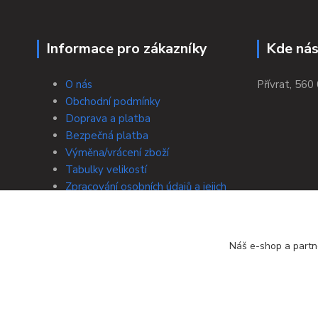
Informace pro zákazníky
Kde nás
O nás
Přívrat, 560 
Obchodní podmínky
Doprava a platba
Bezpečná platba
Výměna/vrácení zboží
Tabulky velikostí
Zpracování osobních údajů a jejich
ochrana
Kontakty
Náš e-shop a partn