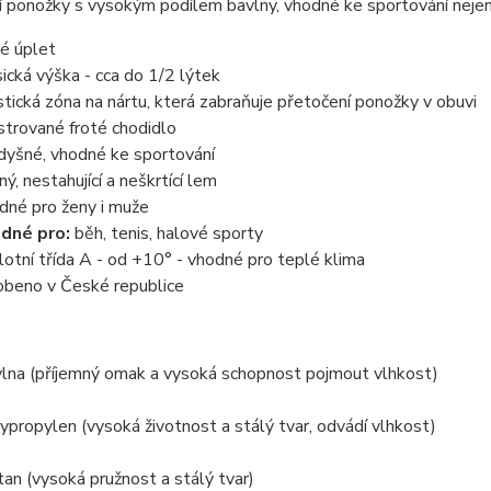
 ponožky s vysokým podílem bavlny, vhodné ke sportování nejen v
té úplet
sická výška - cca do 1/2 lýtek
stická zóna na nártu, která zabraňuje přetočení ponožky v obuvi
strované froté chodidlo
dyšné, vhodné ke sportování
ný, nestahující a neškrtící lem
dné pro ženy i muže
dné pro:
běh, tenis, halové sporty
lotní třída A - od +10° - vhodné pro teplé klima
obeno v České republice
lna (příjemný omak a vysoká schopnost pojmout vlhkost)
propylen (vysoká životnost a stálý tvar, odvádí vlhkost)
an (vysoká pružnost a stálý tvar)