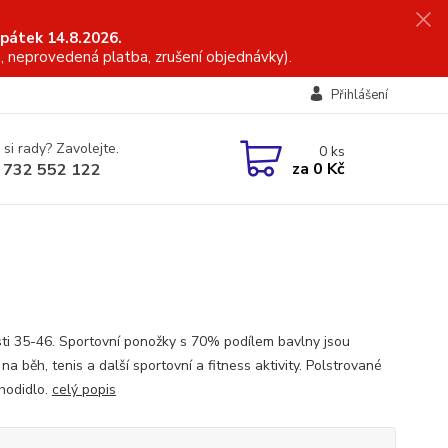
 pátek 14.8.2026.
, neprovedená platba, zrušení objednávky).
Přihlášení
 si rady? Zavolejte.
0
ks
za
0 Kč
 732 552 122
sti 35-46. Sportovní ponožky s 70% podílem bavlny jsou
 na běh, tenis a další sportovní a fitness aktivity. Polstrované
chodidlo.
celý popis