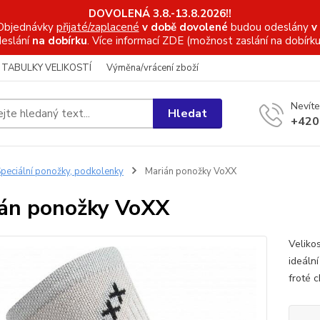
DOVOLENÁ 3.8.-13.8.2026!!
Objednávky
přijaté/zaplacené
v době dovolené
budou odeslány
v
eslání
na dobírku
. Více informací
ZDE (možnost zaslání na dobírku
TABULKY VELIKOSTÍ
Výměna/vrácení zboží
Nevíte
Hledat
+420
peciální ponožky, podkolenky
Marián ponožky VoXX
án ponožky VoXX
Veliko
ideální
froté 