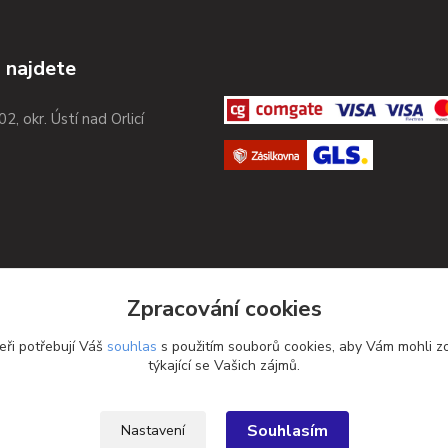
 najdete
02, okr. Ústí nad Orlicí
Zpracování cookies
eři potřebují Váš
souhlas
s použitím souborů cookies, aby Vám mohli z
týkající se Vašich zájmů.
Souhlasím
Nastavení