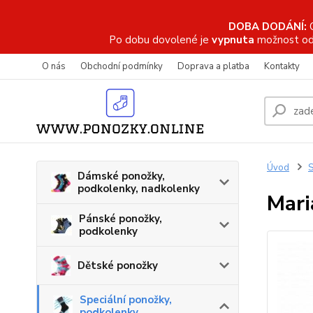
DOBA DODÁNÍ:
Po dobu dovolené je
vypnuta
možnost od
O nás
Obchodní podmínky
Doprava a platba
Kontakty
Úvod
S
Dámské ponožky,
podkolenky, nadkolenky
Mari
Pánské ponožky,
podkolenky
Dětské ponožky
Speciální ponožky,
podkolenky