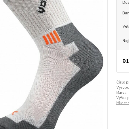
Dos
Bar
Vel
Nej
91
Číslo p
Výrobc
Barva:
Výška 
Hlídat 