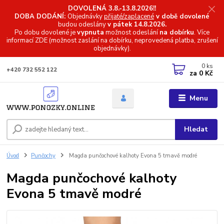
DOVOLENÁ 3.8.-13.8.2026!!
DOBA DODÁNÍ:
Objednávky
přijaté/zaplacené
v době dovolené
budou odeslány
v pátek 14.8.2026.
Po dobu dovolené je
vypnuta
možnost odeslání
na dobírku
. Více
informací
ZDE (možnost zaslání na dobírku, neprovedená platba, zrušení
objednávky).
0
ks
+420 732 552 122
za
0 Kč
Menu
Hledat
Úvod
Punčochy
Magda punčochové kalhoty Evona 5 tmavě modré
Magda punčochové kalhoty
Evona 5 tmavě modré