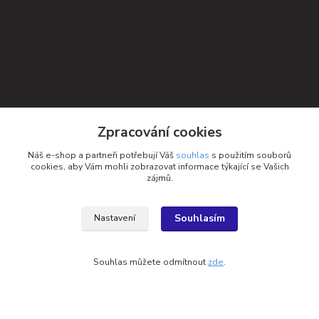
Zpracování cookies
Náš e-shop a partneři potřebují Váš
souhlas
s použitím souborů
cookies, aby Vám mohli zobrazovat informace týkající se Vašich
Kontakty
zájmů.
Petra Michniková
+420 732 552 122
Souhlasím
Nastavení
info@ponozky.online
Souhlas můžete odmítnout
zde
.