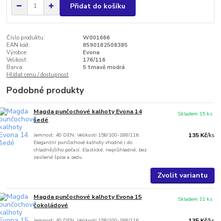
Přidat do košíku
Číslo produktu:
W001666
EAN kód:
8590182508385
Výrobce:
Evona
Velikost:
176/116
Barva:
5 tmavě modrá
Hlídat cenu / dostupnost
Podobné produkty
Magda punčochové kalhoty Evona 14
Skladem 15 ks
šedé
Jemnost: 40 DEN. Velikosti 158/100-188/116.
135 Kč
/
ks
Elegantní punčochové kalhoty vhodné i do
chladnějšího počasí. Elastické, neprůhledné, bez
zesílené špice a sedu.
Zvolit variantu
Magda punčochové kalhoty Evona 15
Skladem 11 ks
čokoládové
Jemnost: 40 DEN. Velikosti 158/100-188/116.
135 Kč
/
ks