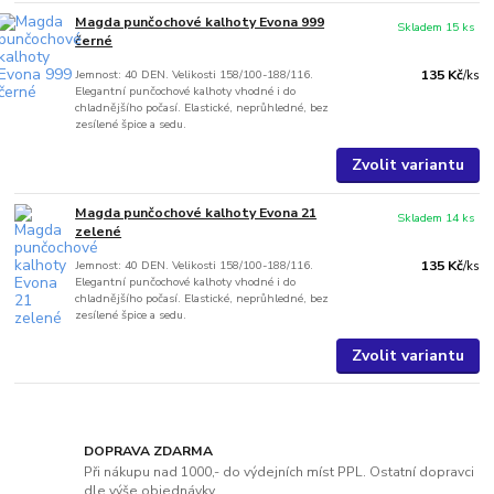
Magda punčochové kalhoty Evona 999
Skladem 15 ks
černé
Jemnost: 40 DEN. Velikosti 158/100-188/116.
135 Kč
/
ks
Elegantní punčochové kalhoty vhodné i do
chladnějšího počasí. Elastické, neprůhledné, bez
zesílené špice a sedu.
Zvolit variantu
Magda punčochové kalhoty Evona 21
Skladem 14 ks
zelené
Jemnost: 40 DEN. Velikosti 158/100-188/116.
135 Kč
/
ks
Elegantní punčochové kalhoty vhodné i do
chladnějšího počasí. Elastické, neprůhledné, bez
zesílené špice a sedu.
Zvolit variantu
DOPRAVA ZDARMA
Při nákupu nad 1000,- do výdejních míst PPL. Ostatní dopravci
dle výše objednávky.