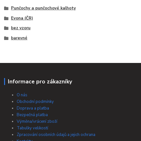
Punčochy a punčochové kalhoty
Evona (ČR)
bez vzoru
barevné
Informace pro zákazníky
O nás
Obchodní podmínky
Doprava a platba
Bezpečná platba
Výměna/vrácení zboží
Tabulky velikostí
Zpracování osobních údajů a jejich ochrana