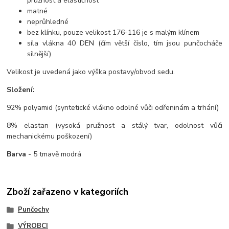
pružnost a elastičnost
matné
neprůhledné
bez klínku, pouze velikost 176-116 je s malým klínem
síla vlákna 40 DEN (čím větší číslo, tím jsou punčocháče
silnější)
Velikost je uvedená jako výška postavy/obvod sedu.
Složení:
92% polyamid (syntetické vlákno odolné vůči odřeninám a trhání)
8% elastan (vysoká pružnost a stálý tvar, odolnost vůči
mechanickému poškození)
Barva
- 5 tmavě modrá
Zboží zařazeno v kategoriích
Punčochy
VÝROBCI