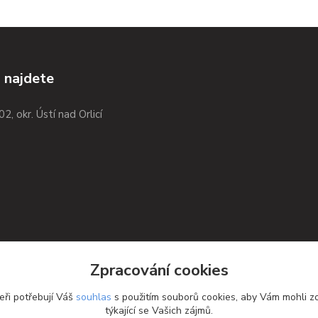
 najdete
02, okr. Ústí nad Orlicí
Zpracování cookies
eři potřebují Váš
souhlas
s použitím souborů cookies, aby Vám mohli z
týkající se Vašich zájmů.