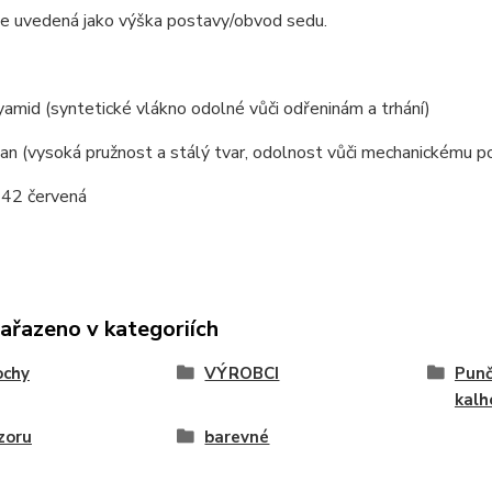
je uvedená jako výška postavy/obvod sedu.
mid (syntetické vlákno odolné vůči odřeninám a trhání)
n (vysoká pružnost a stálý tvar, odolnost vůči mechanickému p
242 červená
zařazeno v kategoriích
ochy
VÝROBCI
Punč
kalh
zoru
barevné