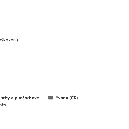
oškození)
ochy a punčochové
Evona (ČR)
oty