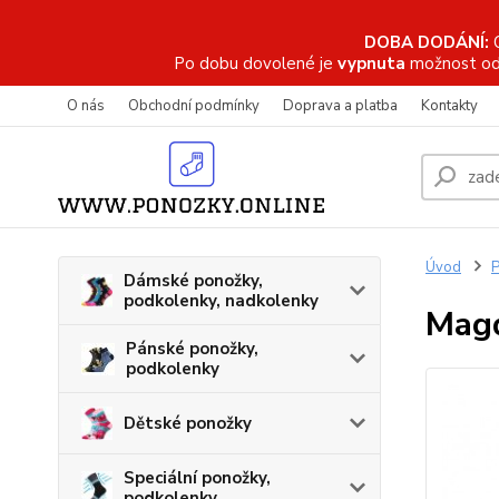
DOBA DODÁNÍ:
Po dobu dovolené je
vypnuta
možnost od
O nás
Obchodní podmínky
Doprava a platba
Kontakty
Úvod
P
Dámské ponožky,
podkolenky, nadkolenky
Magd
Pánské ponožky,
podkolenky
Dětské ponožky
Speciální ponožky,
podkolenky