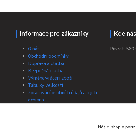
Informace pro zákazníky
Kde nás
O nás
Přívrat, 560 
Obchodní podmínky
Doprava a platba
Bezpečná platba
Výměna/vrácení zboží
Tabulky velikostí
Zpracování osobních údajů a jejich
ochrana
Kontakty
Náš e-shop a partn