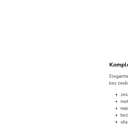
Komple
Elegantní
bez zesíl
zes
ma
nep
bez
síl