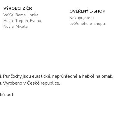
VÝROBCI Z ČR
OVĚŘENÝ E-SHOP
VoXX, Boma, Lonka,
Nakupujete u
Hoza, Trepon, Evona,
ověřeného e-shopu.
Novia, Miketa.
. Punčochy jsou elastické, neprůhledné a hebké na omak,
u. Vyrobeno v České republice.
tičnost