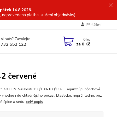
 pátek 14.8.2026.
, neprovedená platba, zrušení objednávky).
Přihlášení
 si rady? Zavolejte.
0
ks
za
0 Kč
 732 552 122
2 červené
t: 40 DEN. Velikosti 158/100-188/116. Elegantní punčochové
y vhodné i do chladnějšího počasí. Elastické, neprůhledné, bez
né špice a sedu.
celý popis