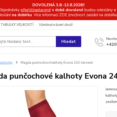
DOVOLENÁ 3.8.-13.8.2026!!
Objednávky
přijaté/zaplacené
v době dovolené
budou odeslány
v
eslání
na dobírku
. Více informací
ZDE (možnost zaslání na dobírku
TABULKY VELIKOSTÍ
Výměna/vrácení zboží
Nevíte
Hledat
+420
unčochy
Magda punčochové kalhoty Evona 242 červené
a punčochové kalhoty Evona 24
Jemnos
kalhot
zesíle