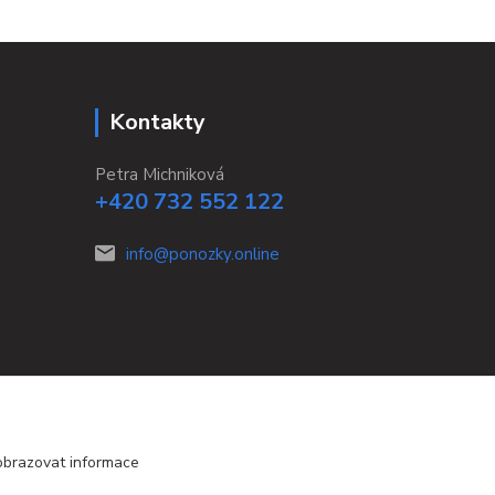
Kontakty
Petra Michniková
+420 732 552 122
info@ponozky.online
obrazovat informace