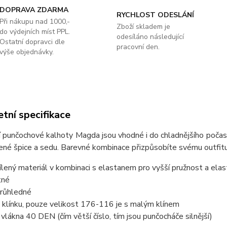
DOPRAVA ZDARMA
RYCHLOST ODESLÁNÍ
Při nákupu nad 1000,-
Zboží skladem je
do výdejních míst PPL.
odesíláno následující
Ostatní dopravci dle
pracovní den.
výše objednávky.
tní specifikace
 punčochové kalhoty Magda jsou vhodné i do chladnějšího počasí
ené špice a sedu. Barevné kombinace přizpůsobíte svému outfit
ílený materiál v kombinaci s elastanem pro vyšší pružnost a elas
tné
růhledné
 klínku, pouze velikost 176-116 je s malým klínem
a vlákna 40 DEN (čím větší číslo, tím jsou punčocháče silnější)