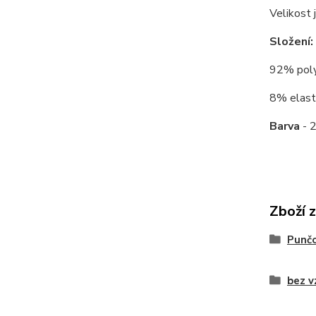
Velikost 
Složení:
92% polya
8% elasta
Barva
- 
Zboží 
Punč
bez v