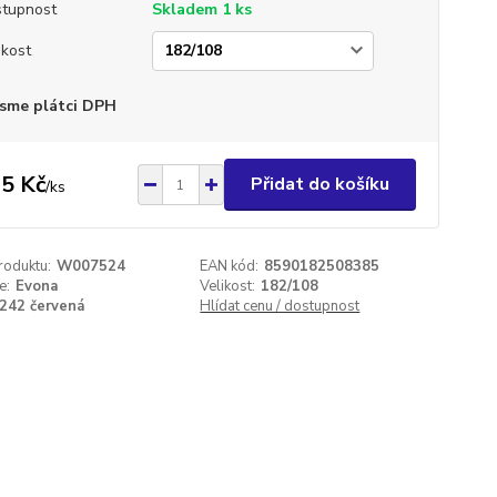
tupnost
Skladem 1 ks
ikost
sme plátci DPH
5 Kč
Přidat do košíku
/
ks
roduktu:
W007524
EAN kód:
8590182508385
e:
Evona
Velikost:
182/108
242 červená
Hlídat cenu / dostupnost