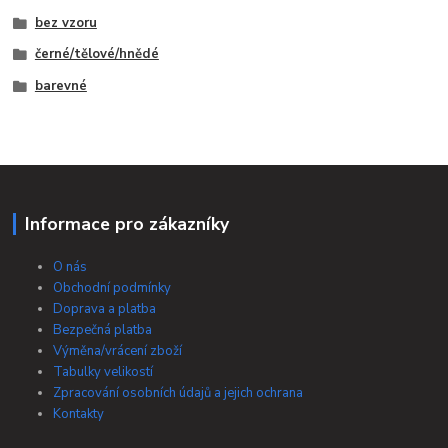
bez vzoru
černé/tělové/hnědé
barevné
Informace pro zákazníky
O nás
Obchodní podmínky
Doprava a platba
Bezpečná platba
Výměna/vrácení zboží
Tabulky velikostí
Zpracování osobních údajů a jejich ochrana
Kontakty