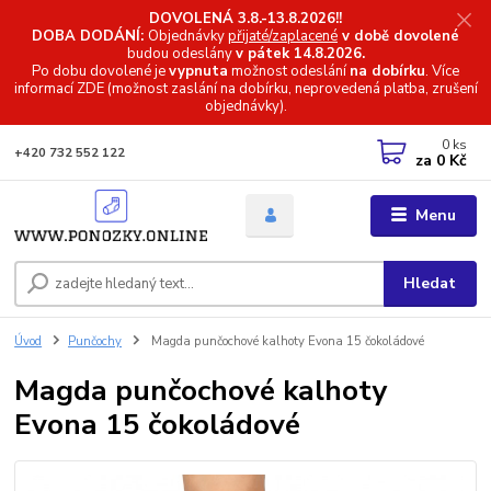
DOVOLENÁ 3.8.-13.8.2026!!
DOBA DODÁNÍ:
Objednávky
přijaté/zaplacené
v době dovolené
budou odeslány
v pátek 14.8.2026.
Po dobu dovolené je
vypnuta
možnost odeslání
na dobírku
. Více
informací
ZDE (možnost zaslání na dobírku, neprovedená platba, zrušení
objednávky).
0
ks
+420 732 552 122
za
0 Kč
Menu
Hledat
Úvod
Punčochy
Magda punčochové kalhoty Evona 15 čokoládové
Magda punčochové kalhoty
Evona 15 čokoládové