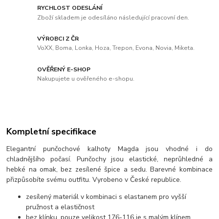
RYCHLOST ODESLÁNÍ
Zboží skladem je odesíláno následující pracovní den.
VÝROBCI Z ČR
VoXX, Boma, Lonka, Hoza, Trepon, Evona, Novia, Miketa.
OVĚŘENÝ E-SHOP
Nakupujete u ověřeného e-shopu.
Kompletní specifikace
Elegantní punčochové kalhoty Magda jsou vhodné i do
chladnějšího počasí. Punčochy jsou elastické, neprůhledné a
hebké na omak, bez zesílené špice a sedu. Barevné kombinace
přizpůsobíte svému outfitu. Vyrobeno v České republice.
zesílený materiál v kombinaci s elastanem pro vyšší
pružnost a elastičnost
bez klínku, pouze velikost 176-116 je s malým klínem