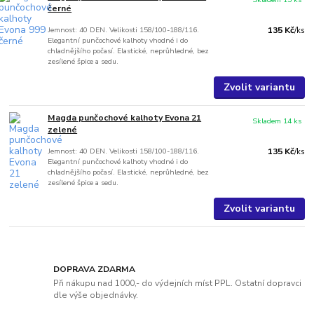
černé
Jemnost: 40 DEN. Velikosti 158/100-188/116.
135 Kč
/
ks
Elegantní punčochové kalhoty vhodné i do
chladnějšího počasí. Elastické, neprůhledné, bez
zesílené špice a sedu.
Zvolit variantu
Magda punčochové kalhoty Evona 21
Skladem 14 ks
zelené
Jemnost: 40 DEN. Velikosti 158/100-188/116.
135 Kč
/
ks
Elegantní punčochové kalhoty vhodné i do
chladnějšího počasí. Elastické, neprůhledné, bez
zesílené špice a sedu.
Zvolit variantu
DOPRAVA ZDARMA
Při nákupu nad 1000,- do výdejních míst PPL. Ostatní dopravci
dle výše objednávky.