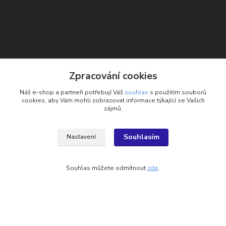
Zpracování cookies
Náš e-shop a partneři potřebují Váš
souhlas
s použitím souborů
cookies, aby Vám mohli zobrazovat informace týkající se Vašich
Kontakty
zájmů.
Petra Michniková
+420 732 552 122
Souhlasím
Nastavení
info@ponozky.online
Souhlas můžete odmítnout
zde
.
Vytvořeno na
Eshop-rychle.cz