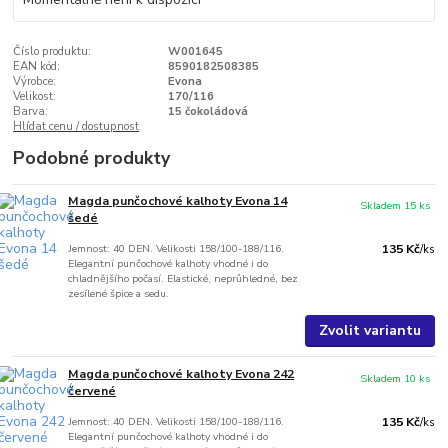
Číslo produktu:
W001645
EAN kód:
8590182508385
Výrobce:
Evona
Velikost:
170/116
Barva:
15 čokoládová
Hlídat cenu / dostupnost
Podobné produkty
Magda punčochové kalhoty Evona 14
Skladem 15 ks
šedé
Jemnost: 40 DEN. Velikosti 158/100-188/116.
135 Kč
/
ks
Elegantní punčochové kalhoty vhodné i do
chladnějšího počasí. Elastické, neprůhledné, bez
zesílené špice a sedu.
Zvolit variantu
Magda punčochové kalhoty Evona 242
Skladem 10 ks
červené
Jemnost: 40 DEN. Velikosti 158/100-188/116.
135 Kč
/
ks
Elegantní punčochové kalhoty vhodné i do