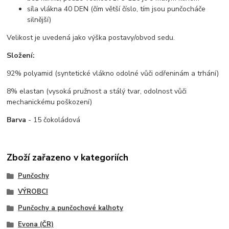
síla vlákna 40 DEN (čím větší číslo, tím jsou punčocháče
silnější)
Velikost je uvedená jako výška postavy/obvod sedu.
Složení:
92% polyamid (syntetické vlákno odolné vůči odřeninám a trhání)
8% elastan (vysoká pružnost a stálý tvar, odolnost vůči
mechanickému poškození)
Barva
- 15 čokoládová
Zboží zařazeno v kategoriích
Punčochy
VÝROBCI
Punčochy a punčochové kalhoty
Evona (ČR)