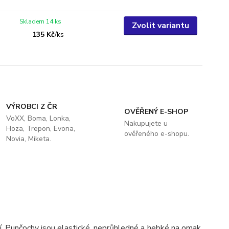
Skladem 14 ks
Zvolit variantu
135 Kč
/
ks
VÝROBCI Z ČR
OVĚŘENÝ E-SHOP
VoXX, Boma, Lonka,
Nakupujete u
Hoza, Trepon, Evona,
ověřeného e-shopu.
Novia, Miketa.
. Punčochy jsou elastické, neprůhledné a hebké na omak,