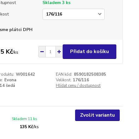
tupnost
Skladem 3 ks
ikost
sme plátci DPH
5 Kč
Přidat do košíku
/
ks
roduktu:
W001642
EAN kód:
8590182508385
e:
Evona
Velikost:
176/116
14 šedá
Hlídat cenu / dostupnost
Zvolit variantu
Skladem 11 ks
135 Kč
/
ks