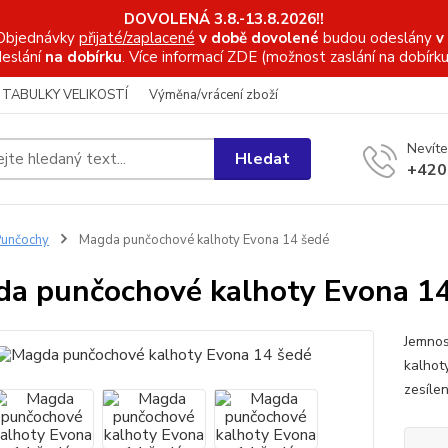
DOVOLENÁ 3.8.-13.8.2026!!
Objednávky
přijaté/zaplacené
v době dovolené
budou odeslány
v
eslání
na dobírku
. Více informací
ZDE (možnost zaslání na dobírku
TABULKY VELIKOSTÍ
Výměna/vrácení zboží
Nevíte
Hledat
+420
unčochy
Magda punčochové kalhoty Evona 14 šedé
a punčochové kalhoty Evona 1
Jemnos
kalhot
zesíle