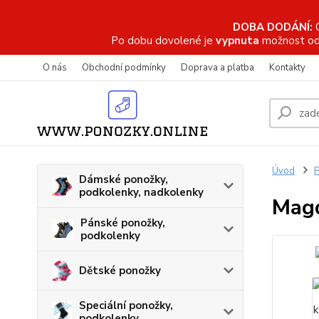
DOBA DODÁNÍ:
Po dobu dovolené je
vypnuta
možnost od
O nás
Obchodní podmínky
Doprava a platba
Kontakty
Úvod
P
Dámské ponožky,
podkolenky, nadkolenky
Magd
Pánské ponožky,
podkolenky
Dětské ponožky
Speciální ponožky,
podkolenky