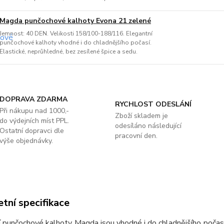
Magda punčochové kalhoty Evona 21 zelené
Jemnost: 40 DEN. Velikosti 158/100-188/116. Elegantní
punčochové kalhoty vhodné i do chladnějšího počasí.
Elastické, neprůhledné, bez zesílené špice a sedu.
DOPRAVA ZDARMA
RYCHLOST ODESLÁNÍ
Při nákupu nad 1000,-
Zboží skladem je
do výdejních míst PPL.
odesíláno následující
Ostatní dopravci dle
pracovní den.
výše objednávky.
tní specifikace
 punčochové kalhoty Magda jsou vhodné i do chladnějšího počasí