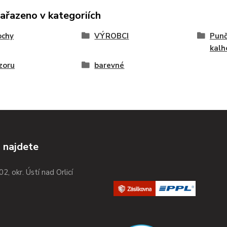
zařazeno v kategoriích
ochy
VÝROBCI
Punč
kalh
zoru
barevné
 najdete
02, okr. Ústí nad Orlicí