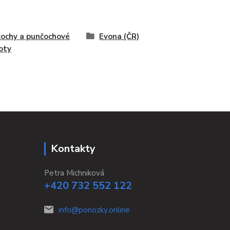
ochy a punčochové
Evona (ČR)
oty
Kontakty
Petra Michniková
+420 732 552 122
info@ponozky.online