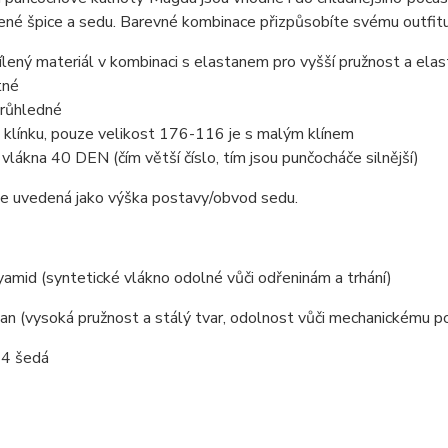
ené špice a sedu. Barevné kombinace přizpůsobíte svému outfit
ílený materiál v kombinaci s elastanem pro vyšší pružnost a elas
tné
růhledné
 klínku, pouze velikost 176-116 je s malým klínem
a vlákna 40 DEN (čím větší číslo, tím jsou punčocháče silnější)
je uvedená jako výška postavy/obvod sedu.
mid (syntetické vlákno odolné vůči odřeninám a trhání)
n (vysoká pružnost a stálý tvar, odolnost vůči mechanickému p
14 šedá