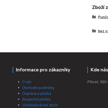
Zboží 
Punč
bez v
Informace pro zákazníky
Kde nás
O nás
Přívrat, 560 
Obchodní podmínky
Doprava a platba
Bezpečná platba
Výměna/vrácení zboží