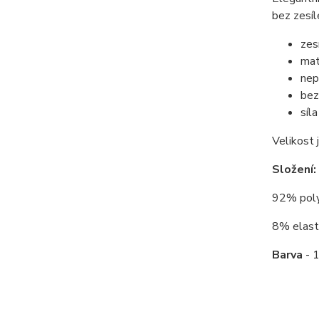
bez zesíl
zes
ma
nep
bez
síl
Velikost 
Složení:
92% polya
8% elasta
Barva
- 