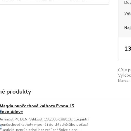
Dos
Vel
Nej
13
Číslo p
Výrobc
Barva:
é produkty
Magda punčochové kalhoty Evona 15
čokoládové
Jemnost: 40 DEN. Velikosti 158/100-188/116. Elegantní
punčochové kalhoty vhodné i do chladnějšího počasí.
Elastické, neprůhledné, bez zesílené špice a sedu.