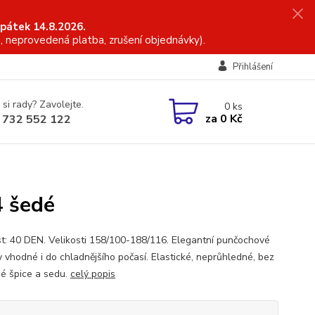
 pátek 14.8.2026.
, neprovedená platba, zrušení objednávky).
Přihlášení
 si rady? Zavolejte.
0
ks
za
0 Kč
 732 552 122
4 šedé
t: 40 DEN. Velikosti 158/100-188/116. Elegantní punčochové
y vhodné i do chladnějšího počasí. Elastické, neprůhledné, bez
né špice a sedu.
celý popis