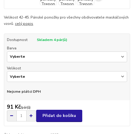
Velikost 42-45. Pánské ponožky pro všechny obdivovatele maskáčových
vzorů.
celý popis
Dostupnost
Skladem 4 pár(ů)
Barva
Velikost
Nejsme plátci DPH
91 Kč
/
pár(ů)
Přidat do košíku