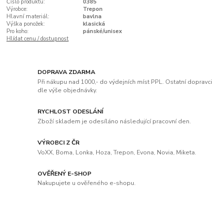
Číslo produktu:
0385
Výrobce:
Trepon
Hlavní materiál:
bavlna
Výška ponožek:
klasická
Pro koho:
pánské/unisex
Hlídat cenu / dostupnost
DOPRAVA ZDARMA
Při nákupu nad 1000,- do výdejních míst PPL. Ostatní dopravci
dle výše objednávky.
RYCHLOST ODESLÁNÍ
Zboží skladem je odesíláno následující pracovní den.
VÝROBCI Z ČR
VoXX, Boma, Lonka, Hoza, Trepon, Evona, Novia, Miketa.
OVĚŘENÝ E-SHOP
Nakupujete u ověřeného e-shopu.