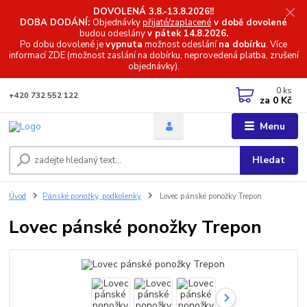
DOVOLENÁ 3.8.-13.8.2026!!
DOBA DODÁNÍ:
Objednávky
přijaté/zaplacené
v době dovolené
budou odeslány
v pátek 14.8.2026.
Po dobu dovolené je
vypnuta
možnost odeslání
na dobírku
. Více
informací
ZDE (možnost zaslání na dobírku, neprovedená platba, zrušení
objednávky).
0
ks
+420 732 552 122
za
0 Kč
Menu
Hledat
Úvod
Pánské ponožky, podkolenky
Lovec pánské ponožky Trepon
Lovec pánské ponožky Trepon