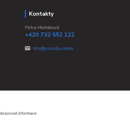
Kontakty
Petra Michniková
+420 732 552 122
info@ponozky.online
obrazovat informace