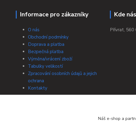
Informace pro zákazníky
Kde nás
O nás
Přívrat, 560 
Obchodní podmínky
Doprava a platba
Bezpečná platba
Výměna/vrácení zboží
Tabulky velikostí
Zpracování osobních údajů a jejich
ochrana
Kontakty
Náš e-shop a partn