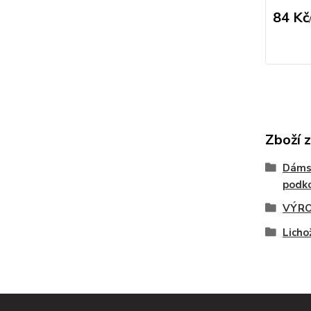
84 Kč
Zboží 
Dáms
podko
VÝRO
Licho