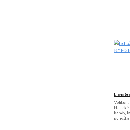
Lichožr
Velikost
klasické
bandy, k
ponožka 