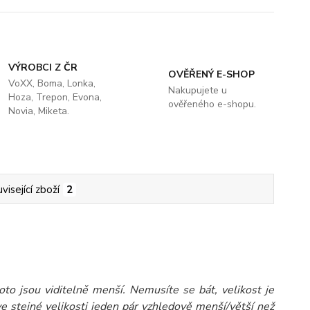
VÝROBCI Z ČR
OVĚŘENÝ E-SHOP
VoXX, Boma, Lonka,
Nakupujete u
Hoza, Trepon, Evona,
ověřeného e-shopu.
Novia, Miketa.
visející zboží
2
roto jsou viditelně menší. Nemusíte se bát, velikost je
ve stejné velikosti jeden pár vzhledově menší/větší než