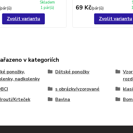
Skladem
69 Kč
1 pár(ů)
/
pár(ů)
/
pár(ů)
Zvolit variantu
Zvolit variantu
zařazeno v kategoriích
ké ponožky,
Dětské ponožky
Vzor
lenky, nadkolenky
rozd
BCI
s obrázky/vzorované
klas
žrouti/Krteček
Bavlna
Boma