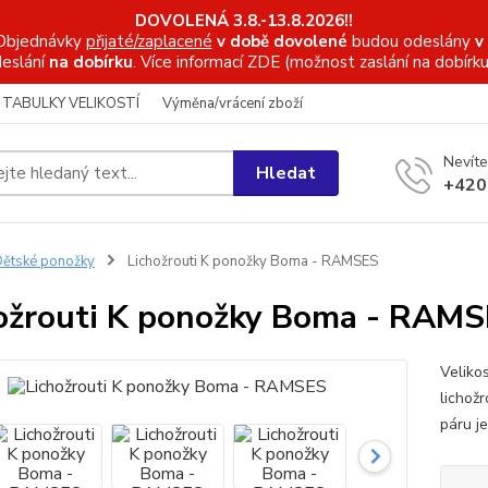
DOVOLENÁ 3.8.-13.8.2026!!
Objednávky
přijaté/zaplacené
v době dovolené
budou odeslány
v
eslání
na dobírku
. Více informací
ZDE (možnost zaslání na dobírku
TABULKY VELIKOSTÍ
Výměna/vrácení zboží
Nevíte
Hledat
+420
ětské ponožky
Lichožrouti K ponožky Boma - RAMSES
ožrouti K ponožky Boma - RAM
Veliko
lichož
páru je