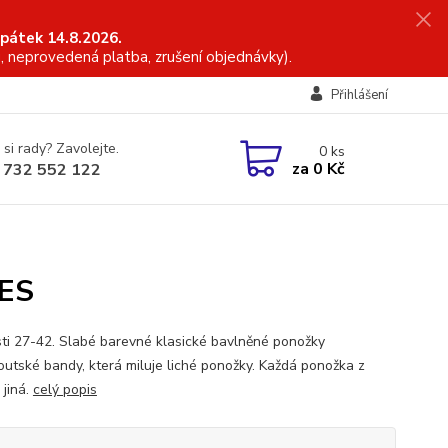
 pátek 14.8.2026.
, neprovedená platba, zrušení objednávky).
Přihlášení
 si rady? Zavolejte.
0
ks
za
0 Kč
 732 552 122
SES
sti 27-42. Slabé barevné klasické bavlněné ponožky
routské bandy, která miluje liché ponožky. Každá ponožka z
 jiná.
celý popis