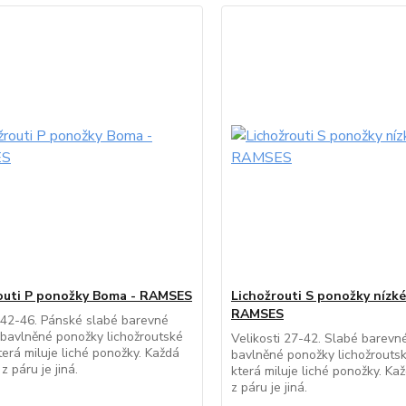
outi P ponožky Boma - RAMSES
Lichožrouti S ponožky nízk
RAMSES
 42-46. Pánské slabé barevné
 bavlněné ponožky lichožroutské
Velikosti 27-42. Slabé barevn
terá miluje liché ponožky. Každá
bavlněné ponožky lichožrouts
z páru je jiná.
která miluje liché ponožky. K
z páru je jiná.