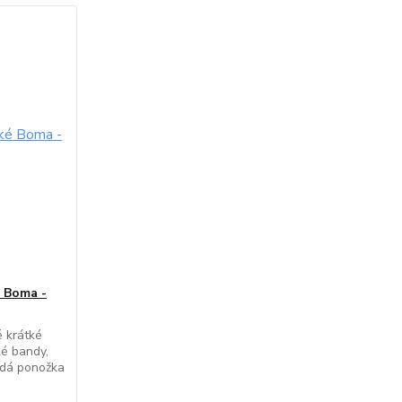
é Boma -
é krátké
ké bandy,
aždá ponožka