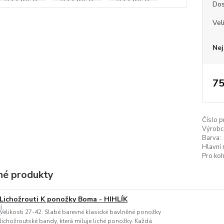
Dos
Vel
Nej
75
Číslo p
Výrobc
Barva:
Hlavní 
Pro koh
é produkty
Lichožrouti K ponožky Boma - HIHLÍK
Velikosti 27-42. Slabé barevné klasické bavlněné ponožky
lichožroutské bandy, která miluje liché ponožky. Každá