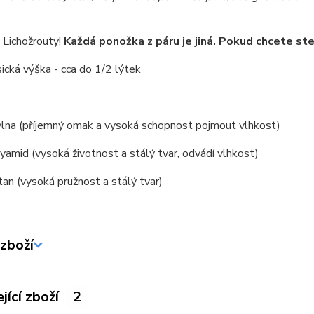
Lichožrouty!
Každá ponožka z páru je jiná. Pokud chcete stej
sická výška - cca do 1/2 lýtek
lna (příjemný omak a vysoká schopnost pojmout vlhkost)
amid (vysoká životnost a stálý tvar, odvádí vlhkost)
an (vysoká pružnost a stálý tvar)
zboží
jící zboží
2