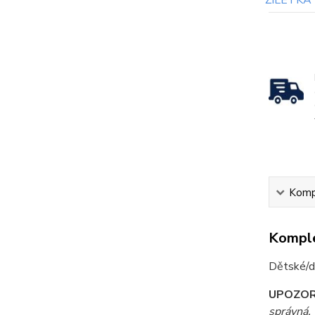
Kompl
Komple
Dětské/d
UPOZOR
správná. 