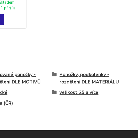
Skladem
11 pár(ů)
ované ponožky -
Ponožky, podkolenky -
ělení DLE MOTIVŮ
rozdělení DLE MATERIÁLU
ické
velikost 25 a více
 (ČR)