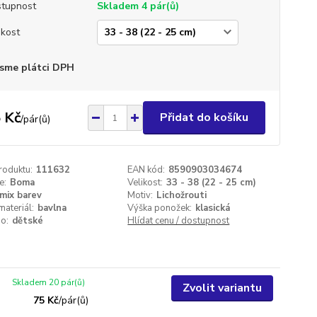
tupnost
Skladem 4 pár(ů)
ikost
sme plátci DPH
 Kč
Přidat do košíku
/
pár(ů)
roduktu:
111632
EAN kód:
8590903034674
e:
Boma
Velikost:
33 - 38 (22 - 25 cm)
mix barev
Motiv:
Lichožrouti
materiál:
bavlna
Výška ponožek:
klasická
o:
dětské
Hlídat cenu / dostupnost
Skladem 20 pár(ů)
Zvolit variantu
75 Kč
/
pár(ů)