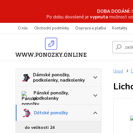
DOBA DODÁNÍ:
Po dobu dovolené je
vypnuta
možnost od
O nás
Obchodní podmínky
Doprava a platba
Kontakty
Úvod
D
Dámské ponožky,
podkolenky, nadkolenky
Lich
Pánské ponožky,
podkolenky
Dětské ponožky
do velikosti 24