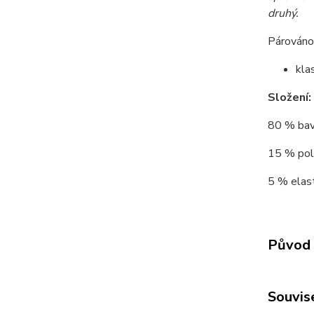
druhý.
Párováno 
kla
Složení:
80 % bav
15 % poly
5 % elast
Původ 
Souvise