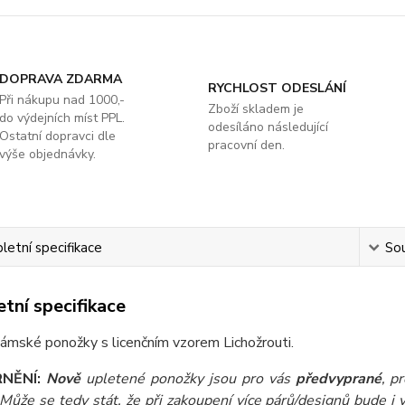
DOPRAVA ZDARMA
RYCHLOST ODESLÁNÍ
Při nákupu nad 1000,-
Zboží skladem je
do výdejních míst PPL.
odesíláno následující
Ostatní dopravci dle
pracovní den.
výše objednávky.
etní specifikace
Sou
tní specifikace
ámské ponožky s licenčním vzorem Lichožrouti.
NĚNÍ:
Nově
upletené ponožky jsou pro vás
předvyprané
, p
Může se tedy stát, že při zakoupení více párů/designů bude i 