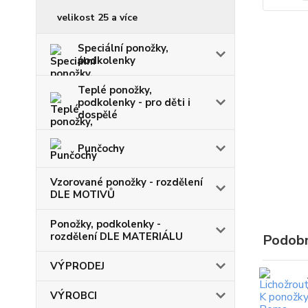
velikost 25 a více
Speciální ponožky,
podkolenky
Teplé ponožky,
podkolenky - pro děti i
dospělé
Punčochy
Vzorované ponožky - rozdělení
DLE MOTIVŮ
Ponožky, podkolenky -
rozdělení DLE MATERIÁLU
Podobn
VÝPRODEJ
VÝROBCI