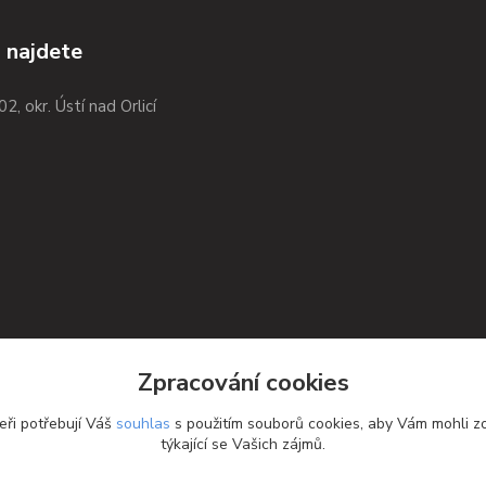
 najdete
02, okr. Ústí nad Orlicí
Zpracování cookies
eři potřebují Váš
souhlas
s použitím souborů cookies, aby Vám mohli z
týkající se Vašich zájmů.