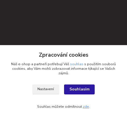
Zpracování cookies
Náš e-shop a partneři potřebují Váš
souhlas
s použitím souborů
cookies, aby Vám mohli zobrazovat informace týkající se Vašich
zájmů.
Kontakty
Souhlasím
Nastavení
Petra Michniková
+420 732 552 122
Souhlas můžete odmítnout
zde
.
info@ponozky.online