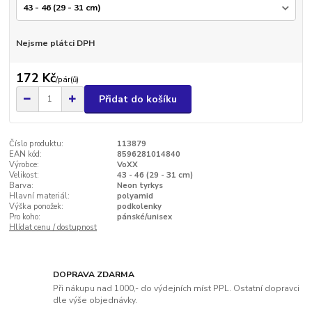
Nejsme plátci DPH
172 Kč
/
pár(ů)
Přidat do košíku
Číslo produktu:
113879
EAN kód:
8596281014840
Výrobce:
VoXX
Velikost:
43 - 46 (29 - 31 cm)
Barva:
Neon tyrkys
Hlavní materiál:
polyamid
Výška ponožek:
podkolenky
Pro koho:
pánské/unisex
Hlídat cenu / dostupnost
DOPRAVA ZDARMA
Při nákupu nad 1000,- do výdejních míst PPL. Ostatní dopravci
dle výše objednávky.