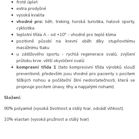
froté úplet
extra prodyšné
vysoká kvalita
vhodné pro:
běh, treking, horská turistika, halové sporty,
cyklistika
teplotní třída A - od +10° - vhodné pro teplé klima
pozitivně působí na krevní oběh díky stupňovitému
masážnímu tlaku
u zátěžového sportu - rychlá regenerace svalů, zvýšení
průtoku krve, větší okysličení svalů
kompresní třída 1
(tato kompresivní třída výrobků slouží
preventivně, především jsou vhodné pro pacienty s pocitem
těžkých nohou a počáteční žilní nedostatečnosti, která se
projevuje pocitem únavy, tíhy a napjatými nohami)
Složení:
90% polyamid (vysoká životnost a stálý tvar, odvádí vlhkost)
10% elastan (vysoká pružnost a stálý tvar)