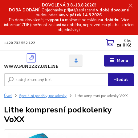
DOVOLENÁ 3.8.-13.8.2026!!
DOBA DODÁNÍ:
Objednávky
přijaté/zaplacené
v době dovolené
budou odeslány
v pátek 14.8.2026.
Po dobu dovolené je
vypnuta
možnost odeslání
na dobírku
. Více
informací
ZDE (možnost zaslání na dobírku, neprovedená platba, zrušení
objednávky).
0
ks
+420 732 552 122
za
0 Kč
Menu
Hledat
Úvod
Speciální ponožky, podkolenky
Lithe kompresní podkolenky VoXX
Lithe kompresní podkolenky
VoXX